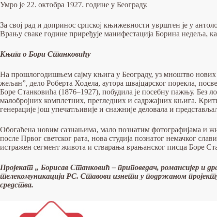
Умро је 22. октобра 1927. године у Београду.
За свој рад и допринос српској књижевности уврштен је у антол
Врању сваке године приређује манифестација Борина недеља, к
Књига о Бори Станковићу
На прошлогодишњем сајму књига у Београду, уз мноштво нових д
жељан”, дело Роберта Ходела, аутора швајцарског порекла, пос
Боре Станковића (1876–1927), побудила је посебну пажњу. Без ло
малобројних комплетних, прегледних и садржајних књига. Крити
генерације још упечатљивије и снажније деловала и представља
Обогаћена новим сазнањима, мало познатим фотографијама и жи
после Првог светског рата, нова студија познатог немачког слав
истражен сегмент живота и стварања врањанског писца Боре Ст
Пројекат „ Борисав Станковић – приповедач, романсијер и
телекомуникација РС. Ставови изнети у подржаном пројекту н
средства.