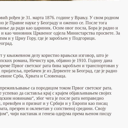
ћ рођен је 31. марта 1876. године у Врању. У свом родном
ио је Правне науке у Београду и оженио се. После тога
очиње да ради као цариник. Осим овог посла, Бора је радио и
и и као чиновник Црквеног одјела Министарства просвете. За
атим и у Црну Гору, где је заробљен у Подгорици.
еоград.
пут у књижевном делу користио врањски изговор, што је
пских романа, Нечисту крв, објавио је 1910. Годину дана
време Првог светског рата бива заробљен и транспортован у
пријатеља, пребачен је из Дервенте за Београд, где је радио
љевине Срба, Хрвата и Словенаца.
 преживљавање са породицом током Првог светског рата.
е успевао да саставља крај с крајем објављивањем својих
ским новинама“, због чега је после рата неправедно
, превођен и признат и у Србији и у Европи као писац
рата, презрен и оклеветан у сопственој средини. Своју
јом“, чији настанак и генеза одијума према њеном писцу