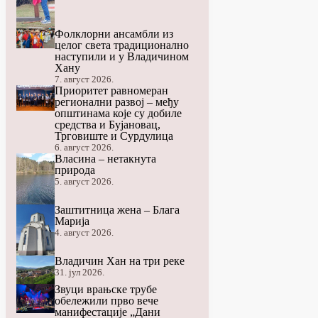
Фолклорни ансамбли из
целог света традиционално
наступили и у Владичином
Хану
7. август 2026.
Приоритет равномеран
регионални развој – међу
општинама које су добиле
средства и Бујановац,
Трговиште и Сурдулица
6. август 2026.
Власина – нетакнута
природа
5. август 2026.
Заштитница жена – Блага
Марија
4. август 2026.
Владичин Хан на три реке
31. јул 2026.
Звуци врањске трубе
обележили прво вече
манифестације „Дани