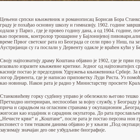
Цењени српски књижевник и романописац Борисав Бора Станкови
граду је похађао основну школу и гимназију. 1902. године заврш
одлази у Париз , где је провео годину дана, а од 1904. године, п
као порезник, контролор трошарине у Бајлонијевој пивовари,ал
време Првог светског рата из Београда се сели прво у Ниш, па з
Аустријанци су га послали у Дервенту одакле је враћен кући у Б
Своју најпознатију драму Коштана објавио је 1902, где је први 
изазвало изразите књижевне критике. Једног од најпознатијих ср
касније постао је председник Удружења књижевника Србије. За 
логор Дервента, где је написао приповетку Луди Риста. Уз помоћ 
као новинар. Након рата је радио у Министарству просвете Кра
Станковићеву горку судбину управо је обележило његово тешко
Претходно интерниран, неспособан за војну службу, у Београду ј
прича и сарадњом на огласним странама у окупационим „Београд
жигосан као издајник и сарадник окупатора. До рата прослављен
„Нечисте крви“ и „Коштане“, после рата је постао персона нон г
исповест о тим тешким данима објавио је у књизи „Под окупаци
заузимају значајан део ове узбудљиве биографије.