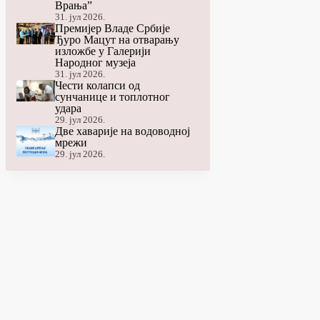
Врања”
31. јул 2026.
Премијер Владе Србије
Ђуро Мацут на отварању
изложбе у Галерији
Народног музеја
31. јул 2026.
Чести колапси од
сунчанице и топлотног
удара
29. јул 2026.
Две хаварије на водоводној
мрежи
29. јул 2026.