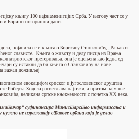
огијску књигу 100 најзнаменитијих Срба. У његову част се у
ао и Борини позоришни дани.
ела, појавила се и књига о Борисаву Станковићу, „Рањав и
већеног слависте. Књига о животу и делу писца из Врања
калпатриотског претеривања, она је оцењена као једна од
чари су истакли да би књига о Станковићу на нове
ла важан доживљај.
вописном евокацијом српског и југословенског друштва
исте Роберта Ходела расветљава најтежи, а притом најмање
анковића, великана српске књижевности с почетка XX века.
 драматичар“ суфинансира Министарство информисања и
ужно не изражавају ставове органа који је делио