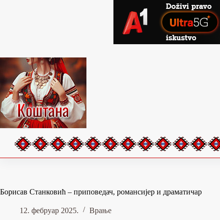
Skip
to
content
Борисав Станковић – приповедач, романсијер и драматичар
12. фебруар 2025.
Врање