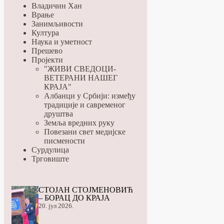
Владичин Хан
Врање
Занимљивости
Култура
Наука и уметност
Прешево
Пројекти
"ЖИВИ СВЕДОЦИ-
ВЕТЕРАНИ НАШЕГ
КРАЈА"
Албанци у Србији: између
традиције и савременог
друштва
Земља вредних руку
Повезани свет медијске
писмености
Сурдулица
Трговиште
СТОЈАН СТОЈМЕНОВИЋ
– БОРАЦ ДО КРАЈА
20. јул 2026.