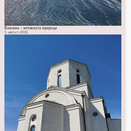
Власина – нетакнута природа
5. август 2026.