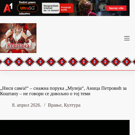
Skip
to
content
„Ниси сам/а!“ – снажна порука „Мулеја“, Аница Петровић за
Коштану – не говори се довољно о тој теми
8. април 2026.
Врање
,
Култура