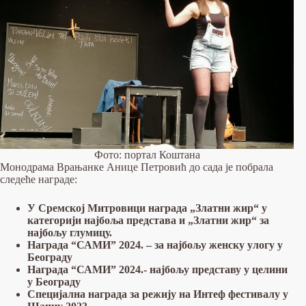
Фото: портал Коштана
Монодрама Врањанке Анице Петровић до сада је побрала
следеће награде:
У Сремској Митровици награда „Златни жир“ у
категорији најбоља представа и „Златни жир“ за
најбољу глумицу.
Награда “САМИ” 2024. – за најбољу женску улогу у
Београду
Награда “САМИ” 2024.- најбољу представу у целини
у Београду
Специјална награда за режију на Интеф фестивалу у