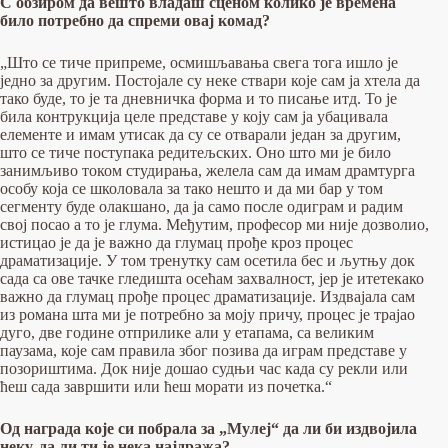
С обзиром да вешто влада
ш
сценом колико је времена
било потребно да спреми овај комад
?
„Што се тиче припреме, осмишљавања свега тога ишло је
једно за другим. Постојале су неке ствари које сам ја хтела да
тако буде, то је та дневничка форма и то писање итд. То је
била контрукција целе представе у коју сам ја убацивала
елементе и имам утисак да су се отварали један за другим,
што се тиче поступака редитељских. Оно што ми је било
занимљиво током студирања, желела сам да имам драмтурга
особу која се школовала за тако нешто и да ми бар у том
сегменту буде олакшано, да ја само после одиграм и радим
свој посао а то је глума. Међутим, професор ми није дозволио,
истицао је да је важно да глумац прође кроз процес
драматизације. У том тренутку сам осетила бес и љутњу док
сада са ове тачке гледишта осећам захвалност, јер је итетекако
важно да глумац прође процес драматизације. Издвајала сам
из романа шта ми је потребно за моју причу, процес је трајао
дуго, две године отприлике али у етапама, са великим
паузама, које сам правила због позива да играм представе у
позориштима. Док није дошао судњи час када су рекли или
ћеш сада завршити или ћеш морати из почетка.“
Од награда које си побрала за „Мулеј“ да ли би издвојила
неку, да ли ти је нека најдража?