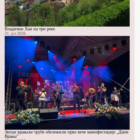
Владичин Хан на три реке
31. јул 2026.
Звуци врањске трубе обележили прво вече манифестације „Дани
Врања”