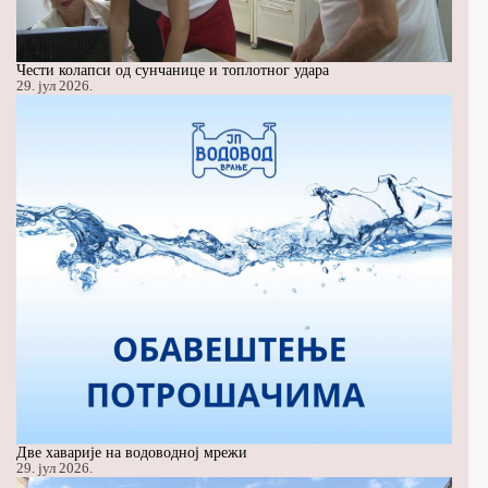
Чести колапси од сунчанице и топлотног удара
29. јул 2026.
Две хаварије на водоводној мрежи
29. јул 2026.