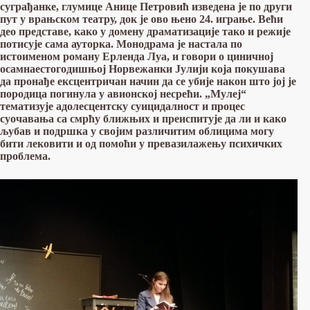
суграђанке, глумице Анице Петровић изведена је по други
пут у врањском театру, док је ово њено 24. играње. Већи
део представе, како у домену драматизације тако и режије
потисује сама ауторка.
Монодрама је настала по
истоименом роману Ерленда Луа, и говори о циничној
осамнаестогодишњој Норвежанки Јулији која покушава
да пронађе ексцентричан начин да се убије након што јој је
породица погинула у авионској несрећи. „Мулеј“
тематизује адолесцентску суицидалност и процес
суочавања са смрћу ближњих и преиспитује да ли и како
љубав и подршка у својим различитим облицима могу
бити лековити и од помоћи у превазилажењу психичких
проблема.