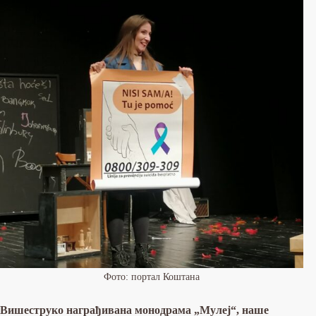
Фото: портал Коштана
Вишеструко награђивана монодрама „Мулеј“, наше