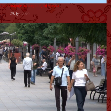
Две хаварије на водоводној мрежи
29. јул 2026.