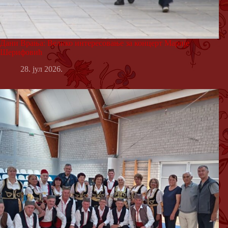
Дани Врања: Велико интересовање за концерт Марије
Шерифовић
28. јул 2026.