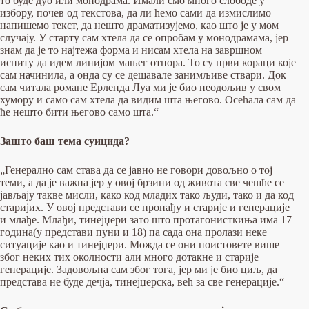
то буде дуо или монодрама. Имали смо много слободе у
избору, почев од текстова, да ли ћемо сами да измислимо
напишемо текст, да нешто драматизујемо, као што је у мом
случају. У старту сам хтела да се опробам у монодрамама, јер
знам да је то најтежа форма и нисам хтела на завршном
испиту да идем линијом мањег отпора. То су први кораци које
сам начинила, а онда су се дешавале занимљиве ствари. Док
сам читала романе Ерленда Луа ми је био неодољив у свом
хумору и само сам хтела да видим шта његово. Осећала сам да
ће нешто бити његово само шта.“
Зашто баш тема суицида?
„Генерално сам става да се јавно не говори довољно о тој
теми, а да је важна јер у овој брзини од живота све чешће се
јављају такве мисли, како код младих тако људи, тако и да код
старијих. У овој представи се пронађу и старије и генерације
и млађе. Млађи, тинејџери зато што протагонисткиња има 17
година(у представи пуни и 18) па сада она пролази неке
ситуације као и тинејџери. Можда се они поистовете више
због неких тих околности али много дотакне и старије
генерације. Задовољна сам због тога, јер ми је био циљ, да
представа не буде дечја, тинејџерска, већ за све генерације.“