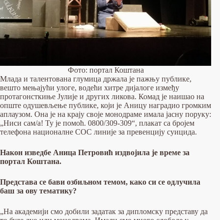
Фото: портал Коштана
Млада и талентована глумица држала је пажњу публике,
вешто мењајући улоге, водећи хитре дијалоге између
протагонсткиње Јулије и других ликова. Комад је наишао на
опште одушевљење публике, који је Аницу наградио громким
аплаузом. Она је на крају своје монодраме имала јасну поруку:
„Ниси сам/а! Ту је помоћ. 0800/309-309“, плакат са бројем
телефона националне СОС линије за превенцију суицида.
Након изведбе Аница Петровић издвојила је време за
портал Коштана.
Представа се бави озбиљном темом, како си се одлучила
баш за ову тематику?
„На академији смо добили задатак за дипломску представу да