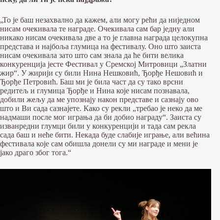
„То је баш незахвално да кажем, али могу рећи да ниједном
нисам очекивала те награде. Очекивала сам бар једну али
никако нисам очекивала две а то је главна награда целокупна
представа и најбоља глумица на фестивалу. Оно што заиста
нисам очекивала зато што сам знала да ће бити велика
конкуренција јесте Фестивал у Сремској Митровици „Златни
жир“. У жирији су били Нина Нешковић, Ђорђе Нешовић и
Ђорђе Петровић. Баш ми је била част да су тако врсни
редитељ и глумица Ђорђе и Нина које нисам познавала,
добили жељу да ме упознају након представе и сазнају ово
што и Ви сада сазнајете. Како су рекли „требао је неко да ме
надмаши после мог играња да би добио награду“. Заиста су
изванредни глумци били у конкуренцији и тада сам рекла
сада баш и неће бити. Некада буде слабије играње, али већина
фестивала које сам обишла донели су ми награде и мени је
јако драго због тога.“