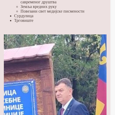
савременог друштва
Земља вредних руку
Повезани свет медијске писмености
Сурдулица
Трговиште