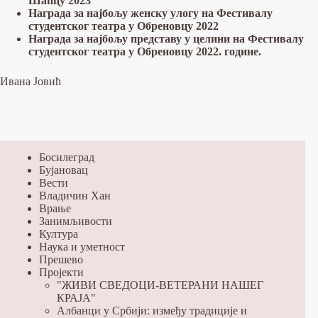
Шапцу 2023
Награда за најбољу женску улогу на Фестивалу
студентског театра у Обреновцу 2022
Награда за најбољу представу у целини на Фестивалу
студентског театра у Обреновцу 2022. године.
Ивана Јовић
Босилеград
Бујановац
Вести
Владичин Хан
Врање
Занимљивости
Култура
Наука и уметност
Прешево
Пројекти
"ЖИВИ СВЕДОЦИ-ВЕТЕРАНИ НАШЕГ
КРАЈА"
Албанци у Србији: између традиције и