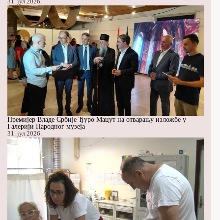
31. јул 2026.
Премијер Владе Србије Ђуро Мацут на отварању изложбе у
Галерији Народног музеја
31. јул 2026.