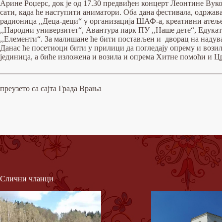
Арине Роџерс, док је од 17.30 предвиђен концерт Леонтине Вук
сати, када ће наступити аниматори. Оба дана фестивала, одржава
радионица ,,Деца-деци“ у организација ШАФ-а, креативни атеље
,,Народни универзитет“, Авантура парк ПУ ,,Наше дете“, Едука
,,Елементи“. За малишане ће бити постављен и дворац на наду
Данас ће посетиоци бити у прилици да погледају опрему и возил
јединица, а биће изложена и возила и опрема Хитне помоћи и Цр
преузето са сајта Града Врања
Слични чланци