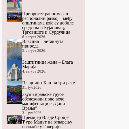
Приоритет равномеран
регионални развој – међу
општинама које су добиле
средства и Бујановац,
Трговиште и Сурдулица
6. август 2026.
Власина – нетакнута
природа
5. август 2026.
Заштитница жена – Блага
Марија
4. август 2026.
Владичин Хан на три реке
31. јул 2026.
Звуци врањске трубе
обележили прво вече
манифестације „Дани
Врања”
31. јул 2026.
Премијер Владе Србије
Ђуро Мацут на отварању
изложбе у Галерији