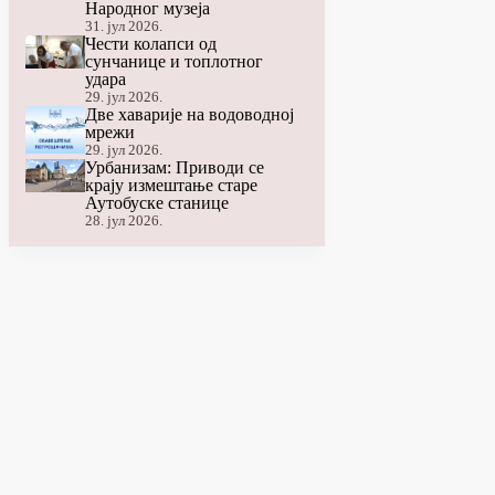
Народног музеја
31. јул 2026.
Чести колапси од
сунчанице и топлотног
удара
29. јул 2026.
Две хаварије на водоводној
мрежи
29. јул 2026.
Урбанизам: Приводи се
крају измештање старе
Аутобуске станице
28. јул 2026.