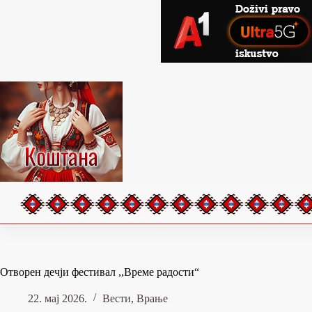
Skip
to
content
Отворен дечји фестивал ,,Време радости“
22. мај 2026.
Вести
,
Врање