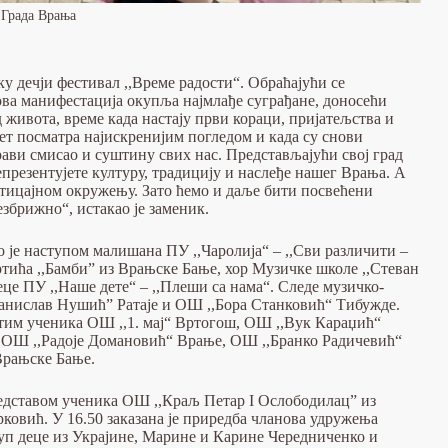
а Града Врања
 дечји фестивал ,,Време радости“. Обраћајући се
ова манифестација окупља најмлађе суграђане, доносећи
 живота, време када настају први кораци, пријатељства и
свет посматра најискренијим погледом и када су снови
рави смисао и суштину свих нас. Представљајући свој град
презентујете културу, традицију и наслеђе нашег Врања. А
дстицајном окружењу. Зато ћемо и даље бити посвећени
збрижно“, истакао је заменик.
је наступом малишана ПУ ,,Чаролија“ – ,,Сви различити –
тића ,,Бамби” из Врањске Бање, хор Музичке школе ,,Стеван
еце ПУ ,,Наше дете“ – ,,Плеши са нама“. Следе музичко-
нислав Нушић” Ратаје и ОШ ,,Бора Станковић“ Тибужде.
атим ученика ОШ ,,1. мај“ Вртогош, ОШ ,,Вук Караџић“
, ОШ ,,Радоје Домановић“ Врање, ОШ ,,Бранко Радичевић“
Врањске Бање.
представом ученика ОШ ,,Краљ Петар I Ослободилац” из
вић. У 16.50 заказана је приредба чланова удружења
ступ деце из Украјине, Марине и Карине Чередниченко и