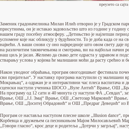
преузето са сајт
Заменик градоначелника Милан Илић отворио је у Градском парку
присутнима, он је истакао задовољство што из године у годину 
нашем граду посебну атмосферу. ,,Детињство је најлепши период
успомене које нас обликују у будућности. То је доба када се на 
највећи. А ваши снови су оно највредније што овом свету даје п
на различитим такмичењима и смотрама, ви на најбољи начин ре
наш циљ је јасан. Желимо да свако дете одраста у здравом и по
стварању услова у којима ће малишани моћи да расту срећно и бе
Након уводног обраћања, програм овогодишњег фестивала почео 
сви пријатељи“. У наставку програма наступили су малишани вр
Мокрањац“, а одржан је и интерактивни час плеса васпитача и д
сценски наступи ученика ШОСО ,,Вуле Антић” Врање, ОШ ,,Бра
На програму од 12 сати и 40 минута су наступи ФА ,,Севдах“, з
Врање, ОШ ,,Ј.Ј. Змај“ Врање, ОШ ,,Светозар Марковић“ Врање
Врање, ОШ ,,Доситеј Обрадовић“ и ОШ ,,Предраг Девеџић“ из 
Програм се наставља наступом плесне школе ,,Illusion dance“, 
Корбевца и дружењем са песникињом Мајом Милосављевић Марко
,,Говори гласно“, крос деце и родитеља ,,Дотрчи у загрљај“, на