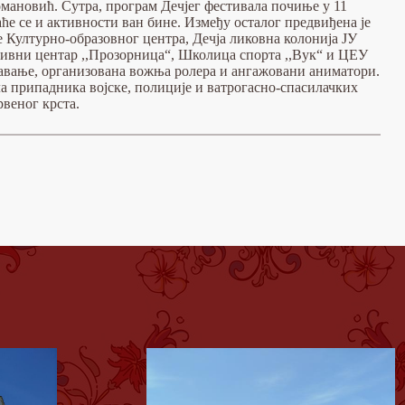
омановић. Сутра, програм Дечјег фестивала почиње у 11
ће се и активности ван бине. Између осталог предвиђена је
 Културно-образовног центра, Дечја ликовна колонија ЈУ
тивни центар ,,Прозорница“, Школица спорта ,,Вук“ и ЦЕУ
вавање, организована вожња ролера и ангажовани аниматори.
а припадника војске, полиције и ватрогасно-спасилачких
веног крста.