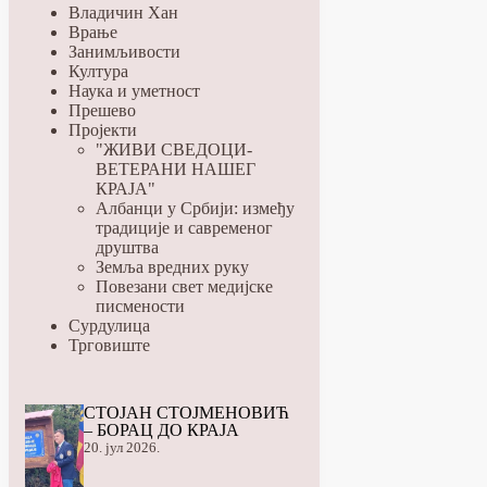
Владичин Хан
Врање
Занимљивости
Култура
Наука и уметност
Прешево
Пројекти
"ЖИВИ СВЕДОЦИ-
ВЕТЕРАНИ НАШЕГ
КРАЈА"
Албанци у Србији: између
традиције и савременог
друштва
Земља вредних руку
Повезани свет медијске
писмености
Сурдулица
Трговиште
СТОЈАН СТОЈМЕНОВИЋ
– БОРАЦ ДО КРАЈА
20. јул 2026.