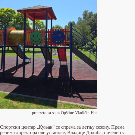
preuzeto sa sajta Opštine Vladičin Han
Спортски центар „Куњак“ се спрема за летњу сезону. Према
речима директора ове установе, Владице Додића, почели су