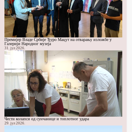
Премијер Владе Србије Ђуро Мацут на отварању изложбе у
Галерији Народног музеја
31. јул 2026.
Чести колапси од сунчанице и топлотног удара
29. јул 2026.