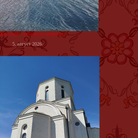
Власина – нетакнута природа
5. август 2026.