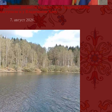
Фолклорни ансамбли из целог света традиционално
наступили и у Владичином Хану
7. август 2026.