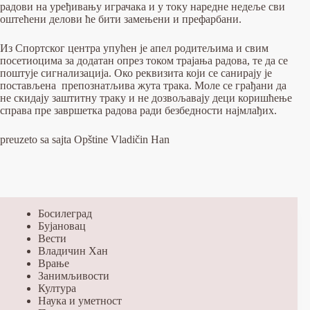
радови на уређивању играчака и у току наредне недеље сви
оштећени делови ће бити замењени и префарбани.
Из Спортског центра упућен је апел родитељима и свим
посетиоцима за додатан опрез током трајања радова, те да се
поштује сигнализација. Око реквизита који се санирају је
постављена препознатљива жута трака. Моле се грађани да
не скидају заштитну траку и не дозвољавају деци коришћење
справа пре завршетка радова ради безбедности најмлађих.
preuzeto sa sajta Opštine Vladičin Han
Босилеград
Бујановац
Вести
Владичин Хан
Врање
Занимљивости
Култура
Наука и уметност