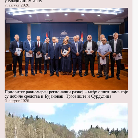
у Владичином Хану
7. август 2026.
Приоритет равномеран регионални развој – међу општинама које
су добиле средства и Бујановац, Трговиште и Сурдулица
6. август 2026.