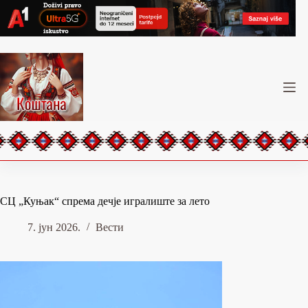
Skip
to
content
СЦ „Куњак“ спрема дечје игралиште за лето
7. јун 2026.
Вести