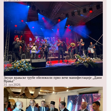
Звуци врањске трубе обележили прво вече манифестације „Дани
Врања”
31. јул 2026.