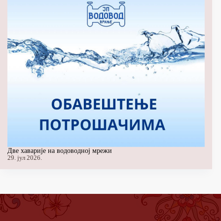
Две хаварије на водоводној мрежи
29. јул 2026.