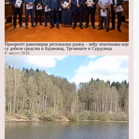
Приоритет равномеран регионални развој – међу општинама које
су добиле средства и Бујановац, Трговиште и Сурдулица
6. август 2026.