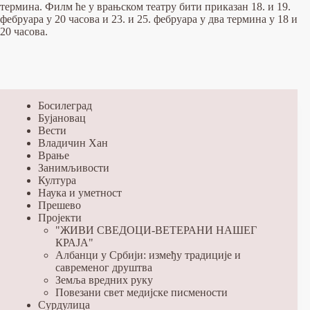
термина. Филм ће у врањском театру бити приказан 18. и 19.
фебруара у 20 часова и 23. и 25. фебруара у два термина у 18 и
20 часова.
Босилеград
Бујановац
Вести
Владичин Хан
Врање
Занимљивости
Култура
Наука и уметност
Прешево
Пројекти
"ЖИВИ СВЕДОЦИ-ВЕТЕРАНИ НАШЕГ
КРАЈА"
Албанци у Србији: између традиције и
савременог друштва
Земља вредних руку
Повезани свет медијске писмености
Сурдулица