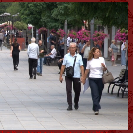
Дани Врања: Велико интересовање за концерт Марије