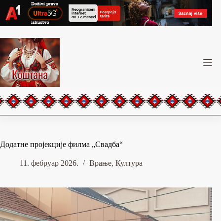
Skip
to
content
Додатне пројекције филма „Свадба“
11. фебруар 2026.
Врање
,
Култура