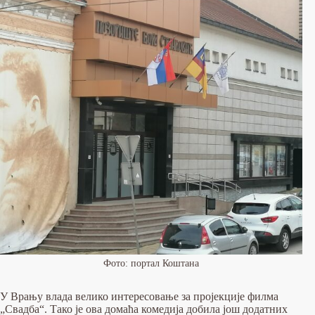
Фото: портал Коштана
У Врању влада велико интересовање за пројекције филма
„Свадба“. Тако је ова домаћа комедија добила још додатних