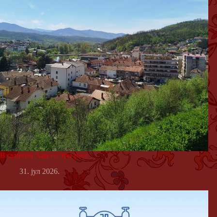
Владичин Хан на три реке
31. јул 2026.