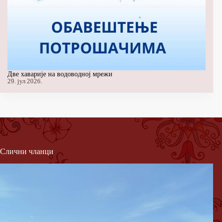
Две хаварије на водоводној мрежи
29. јул 2026.
Слични чланци