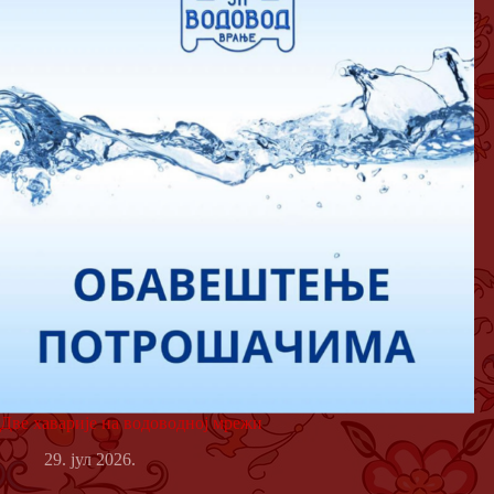
Две хаварије на водоводној мрежи
29. јул 2026.