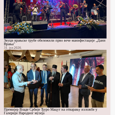
Звуци врањске трубе обележили прво вече манифестације „Дани
Врања”
31. јул 2026.
Премијер Владе Србије Ђуро Мацут на отварању изложбе у
Галерији Народног музеја