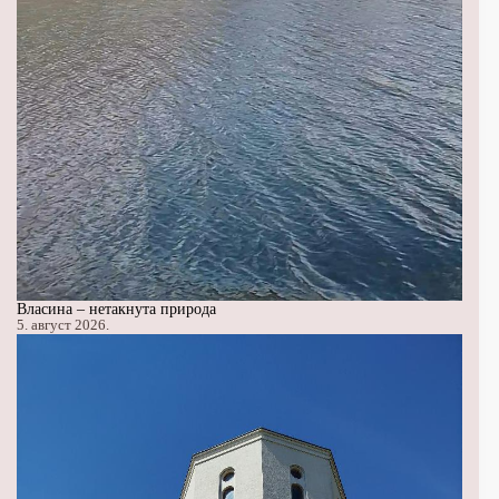
Власина – нетакнута природа
5. август 2026.