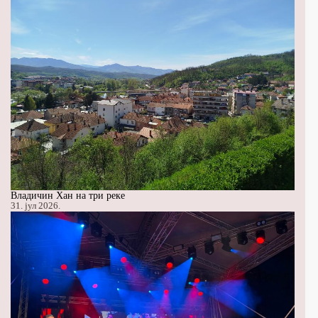
Владичин Хан на три реке
31. јул 2026.