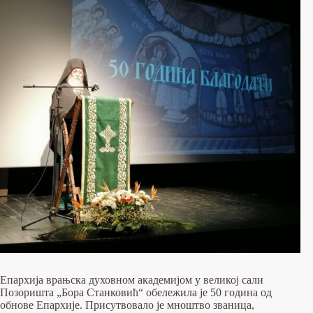
Епархија врањска духовном академијом у великој сали
Позоришта „Бора Станковић“ обележила је 50 година од
обнове Епархије. Присутвовало је мноштво званица,