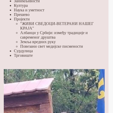
Занимљивости
Култура
Наука и уметност
Прешево
Пројекти
"ЖИВИ СВЕДОЦИ-ВЕТЕРАНИ НАШЕГ
КРАЈА"
Албанци у Србији: између традиције и
савременог друштва
Земља вредних руку
Повезани свет медијске писмености
Сурдулица
Трговиште