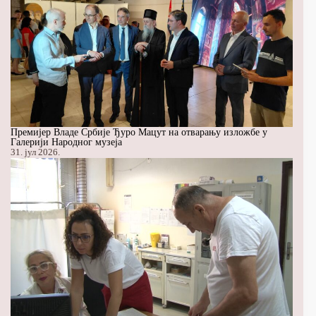
Премијер Владе Србије Ђуро Мацут на отварању изложбе у
Галерији Народног музеја
31. јул 2026.