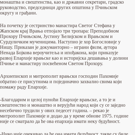
монаштва и свештенства, као и државни секретари, градско
руководство, председници других општина у Пчињском
округу и грађани.
На почетку је сестринство манастира Светог Стефана у
Жапском крај Врања отпојало три тропара: Преподобном
Прохору Пчињском, Јустину Ћелијском и Врањском и
Сурдуличким мученицима. Наступио је хор Богословије у
Нишу. Приказан је докуманторно – играни филм, аутора
Ненада Бојкова вероучитеља и ипођакона, који приказује
развој Епархије врањске као и историјска дешавања у долини
Пчиње и манастиру посвећеном Светом Прохору.
Архиепископ и митрополит врањски господин Пахомије
обратио се присутнима и појединачно захвалио свима који
помажу раду Епархије.
-Благодарим и целој пуноћи Епархије врањске, а то је и
свештенство и монаштво и верујући народ који су се заједно
несебично трудили у ових педесет година. – рекао је
митрополит Пахомије и додао да у време обнове 1975. године
није се сматрало да ће ова епархија имати неку будућност.
-Нико није очекивао да ће она имати будућност, такве су биле