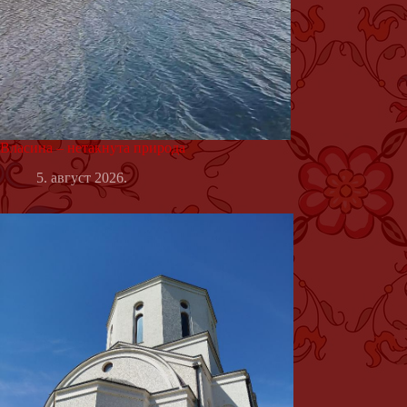
Власина – нетакнута природа
5. август 2026.