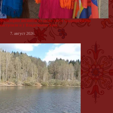
Фолклорни ансамбли из целог света традиционално
наступили и у Владичином Хану
7. август 2026.