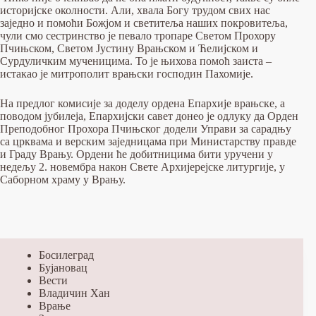
историјске околности. Али, хвала Богу трудом свих нас
заједно и помоћи Божјом и светитеља наших покровитеља,
чули смо сестринство је певало тропаре Светом Прохору
Пчињском, Светом Јустину Врањском и Ћелијском и
Сурдуличким мученицима. То је њихова помоћ заиста –
истакао је митрополит врањски господин Пахомије.
На предлог комисије за доделу ордена Епархије врањске, а
поводом јубилеја, Епархијски савет донео је одлуку да Орден
Преподобног Прохора Пчињског додели Управи за сарадњу
са црквама и верским заједницама при Министарству правде
и Граду Врању. Ордени ће добитницима бити уручени у
недељу 2. новембра након Свете Архијерејске литургије, у
Саборном храму у Врању.
Босилеград
Бујановац
Вести
Владичин Хан
Врање