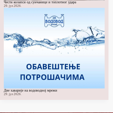
Чести колапси од сунчанице и топлотног удара
29. јул 2026.
Две хаварије на водоводној мрежи
29. јул 2026.