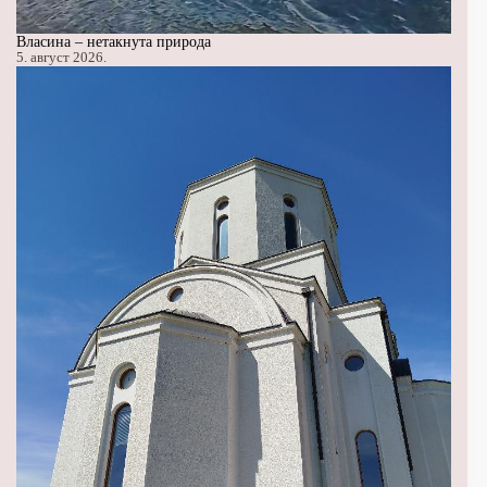
Власина – нетакнута природа
5. август 2026.