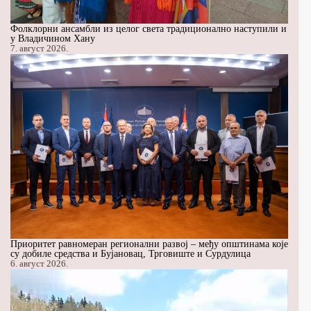
Фолклорни ансамбли из целог света традиционално наступили и
у Владичином Хану
7. август 2026.
Приоритет равномеран регионални развој – међу општинама које
су добиле средства и Бујановац, Трговиште и Сурдулица
6. август 2026.