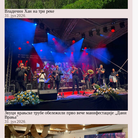
Владичин Хан на три реке
31. јул 2026.
Звуци врањске трубе обележили прво вече манифестације „Дани
Врања”
31. јул 2026.