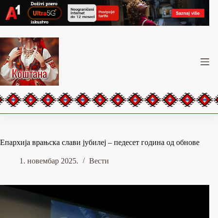
Skip
to
content
Епархија врањска слави јубилеј – педесет година од обнове
1. новембар 2025.
Вести