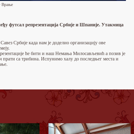
 Врање
међу футсал репрезентација Србије и Шпаније. Утакмица
Савез Србије када нам је доделио организацију ове
меју.
резентације ће бити и наш Немања Милосављевић а позив је
ч прати са трибина. Испунимо халу до последњег места и
ање.