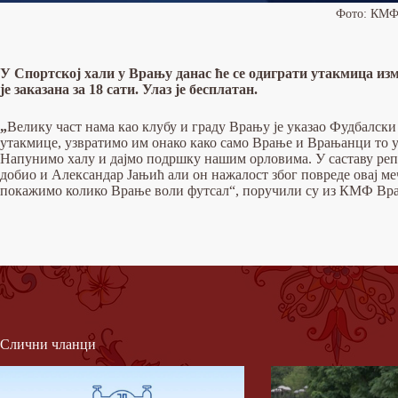
Фото: КМФ
У Спортској хали у Врању данас ће се одиграти утакмица из
је заказана за 18 сати.
Улаз је бесплатан.
„
Велику част нама као клубу и граду Врању је указао Фудбалски 
утакмице, узвратимо им онако како само Врање и Врањанци то у
Напунимо халу и дајмо подршку нашим орловима. У саставу реп
добио и Александар Јањић али он нажалост због повреде овај ме
покажимо колико Врање воли футсал“, поручили су из КМФ Вр
Слични чланци