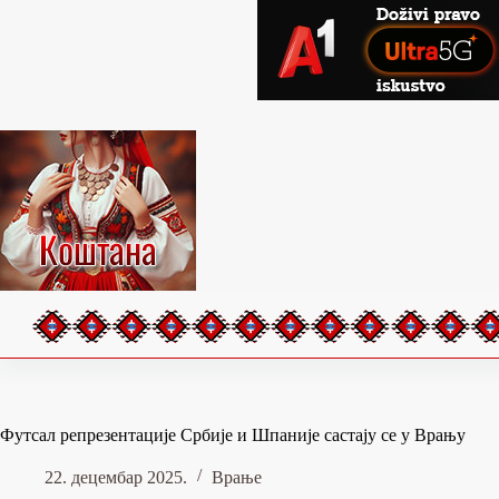
Skip
to
content
Футсал репрезентације Србије и Шпаније састају се у Врању
22. децембар 2025.
Врање