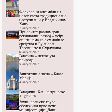
Фолклорни ансамбли из
целог света традиционално
наступили и у Владичином
Хану
7. август 2026.
Приоритет равномеран
регионални развој – међу
општинама које су добиле
средства и Бујановац,
Трговиште и Сурдулица
6. август 2026.
Власина – нетакнута
природа
5. август 2026.
Заштитница жена – Блага
Марија
4. август 2026.
Владичин Хан на три реке
31. јул 2026.
Звуци врањске трубе
обележили прво вече
манифестације „Дани