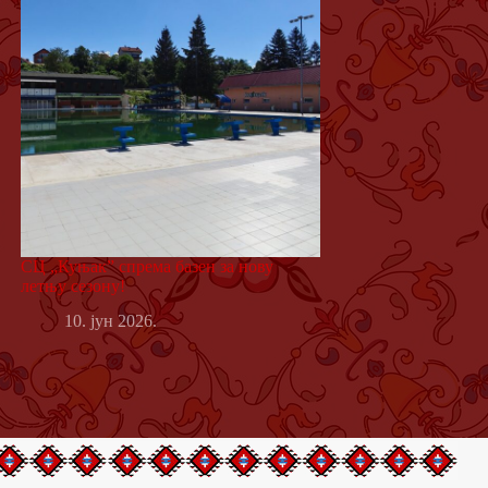
СЦ „Куњак” спрема базен за нову
летњу сезону!
10. јун 2026.