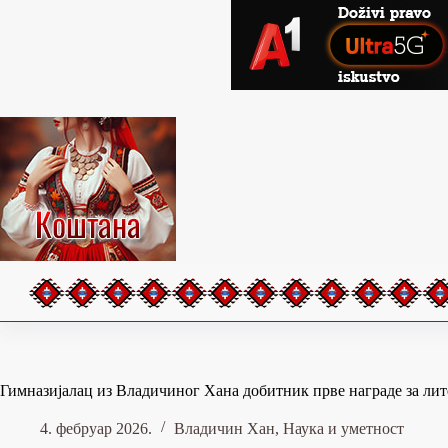
Skip
to
content
Гимназијалац из Владичиног Хана добитник прве награде за лит
4. фебруар 2026.
Владичин Хан
,
Наука и уметност