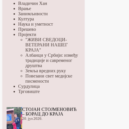
Владичин Хан
Врање
Занимљивости
Култура
Наука и уметност
Прешево
Пројекти
"ЖИВИ СВЕДОЦИ-
ВЕТЕРАНИ НАШЕГ
КРАЈА"
Албанци у Србији: између
традиције и савременог
друштва
Земља вредних руку
Повезани свет медијске
писмености
Сурдулица
Трговиште
СТОЈАН СТОЈМЕНОВИЋ
– БОРАЦ ДО КРАЈА
20. јул 2026.