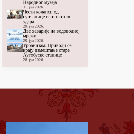
Народног музеја
31. јул 2026.
Чести колапси од
сунчанице и топлотног
удара
29. јул 2026.
Две хаварије на водоводној
мрежи
29. јул 2026.
Урбанизам: Приводи се
крају измештање старе
Аутобуске станице
28. јул 2026.