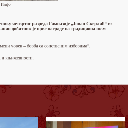
н Инфо
енику четвртог разреда Гимназије „Јован Скерлић“ из
анин добитник је прве награде на традиционалном
ремени човек – борба са сопственим изборима“.
а и књижевности.