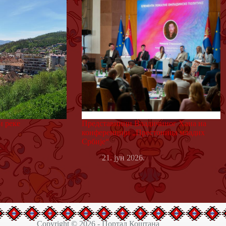
и реке
Представници Владичиног Хана на
конференцији „Престоница младих
Србије“
21. јун 2026.
Copyright © 2026 - Портал Коштана