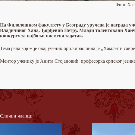
Фото: Ха
На Филолошком факултету у Београду уручена је награда уч
Владичиног Хана, Ђорђевић Петру. Млади талентовани Ханч
конкурсу за најбољи писмени задатак.
Тема рада којом је овај ученик бриљирао била је ,,Хамлет и сав
Ментор ученику је Анита Стојановић, професорка српског језик
Слични чланци