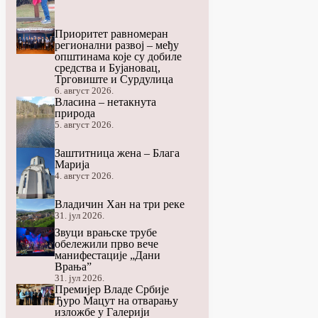
Приоритет равномеран
регионални развој – међу
општинама које су добиле
средства и Бујановац,
Трговиште и Сурдулица
6. август 2026.
Власина – нетакнута
природа
5. август 2026.
Заштитница жена – Блага
Марија
4. август 2026.
Владичин Хан на три реке
31. јул 2026.
Звуци врањске трубе
обележили прво вече
манифестације „Дани
Врања”
31. јул 2026.
Премијер Владе Србије
Ђуро Мацут на отварању
изложбе у Галерији