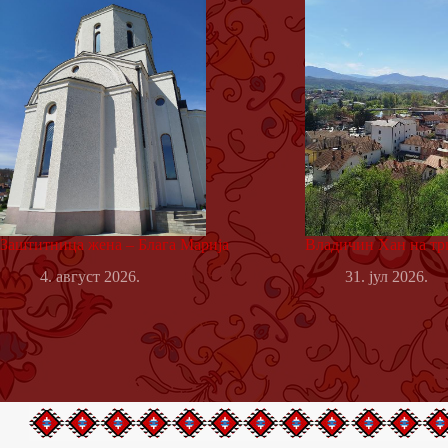
Заштитница жена – Блага Марија
Владичин Хан на тр
4. август 2026.
31. јул 2026.