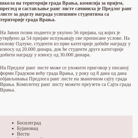
школа на територији града Врања, комисија за пријем,
преглед и састављање ранг листе сачинила је Предлог ранг
листе за доделу награда успешним студентима са
територије града Врања.
На Јавни позив поднето je укупно 56 пријава, од којих је
утврђено да 54 пријаве испуњавају све прописане услове. На
основу Одлуке, студенти из прве категорије добиће награду у
износу од 20.000 динара, док ће студенти друге категорије
добити награду у износу од 30.000 динара.
На Предлог ранг листе може се уложити приговор у писаној
форми Градском већу града Врања, у року од 8 дана од дана
објављивања Предлога ранг листе на званичном сајту града
Врања. Комплетну ранг листу можете преузети са Сајта града
Врања.
Босилеград
Бујановац
Вести