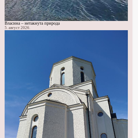
Власина – нетакнута природа
5. август 2026.