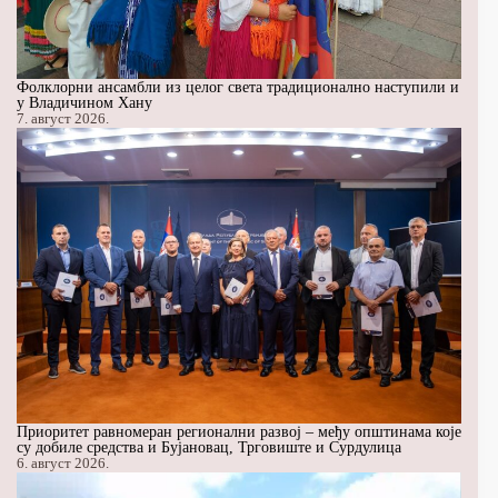
Фолклорни ансамбли из целог света традиционално наступили и
у Владичином Хану
7. август 2026.
Приоритет равномеран регионални развој – међу општинама које
су добиле средства и Бујановац, Трговиште и Сурдулица
6. август 2026.