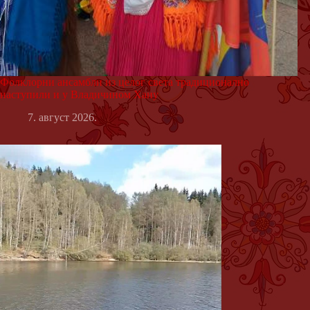
Фолклорни ансамбли из целог света традиционално
наступили и у Владичином Хану
7. август 2026.