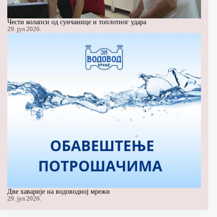
Чести колапси од сунчанице и топлотног удара
29. јул 2026.
Две хаварије на водоводној мрежи
29. јул 2026.