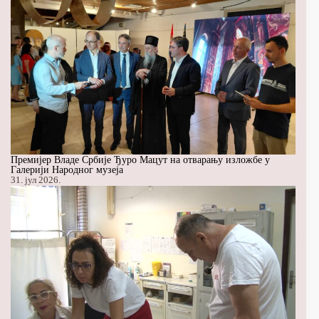
Премијер Владе Србије Ђуро Мацут на отварању изложбе у
Галерији Народног музеја
31. јул 2026.