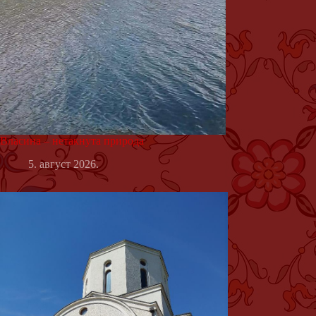
Власина – нетакнута природа
5. август 2026.