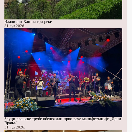
Владичин Хан на три реке
31. јул 2026.
Звуци врањске трубе обележили прво вече манифестације „Дани
Врања”
31. јул 2026.