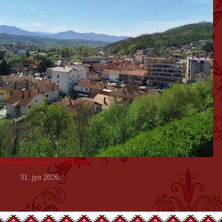
Владичин Хан на три реке
31. јул 2026.