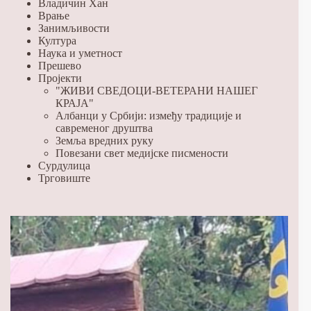
Владичин Хан
Врање
Занимљивости
Култура
Наука и уметност
Прешево
Пројекти
"ЖИВИ СВЕДОЦИ-ВЕТЕРАНИ НАШЕГ
КРАЈА"
Албанци у Србији: између традиције и
савременог друштва
Земља вредних руку
Повезани свет медијске писмености
Сурдулица
Трговиште