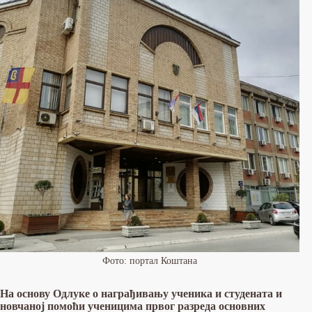
Фото: портал Коштана
На основу Одлуке о награђивању ученика и студената и
новчаној помоћи ученицима првог разреда основних