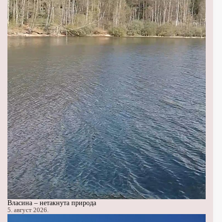
Власина – нетакнута природа
5. август 2026.