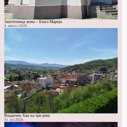
Заштитница жена – Блага Марија
4. август 2026.
Владичин Хан на три реке
31. јул 2026.