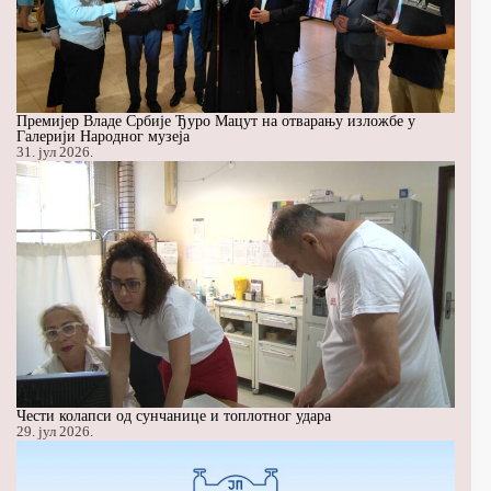
Премијер Владе Србије Ђуро Мацут на отварању изложбе у
Галерији Народног музеја
31. јул 2026.
Чести колапси од сунчанице и топлотног удара
29. јул 2026.