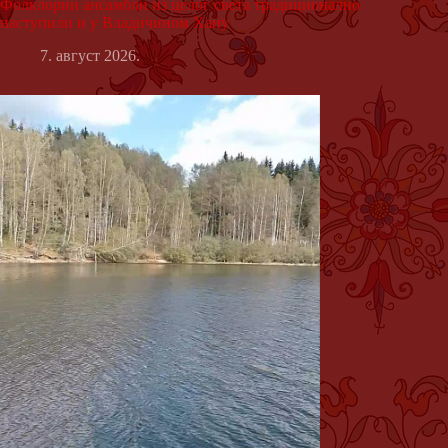
Фолклорни ансамбли из целог света традиционално
наступили и у Владичином Хану
7. август 2026.