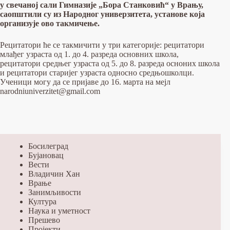
у свечаној сали Гимназије „Бора Станковић“ у Врању,
саопштили су из Народног универзитета, установе која
организује ово такмичење.
Рецитатори ће се такмичити у три категорије: рецитатори
млађег узраста од 1. до 4. разреда основних школа,
рецитатори средњег узраста од 5. до 8. разреда осноних школа
и рецитатори старијег узраста односно средњошколци.
Ученици могу да се пријаве до 16. марта на мејл
narodniuniverzitet@gmail.com
Босилеград
Бујановац
Вести
Владичин Хан
Врање
Занимљивости
Култура
Наука и уметност
Прешево
Пројекти