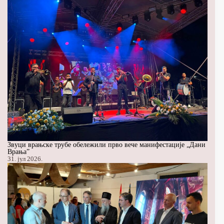
Звуци врањске трубе обележили прво вече манифестације „Дани
Врања”
31. јул 2026.