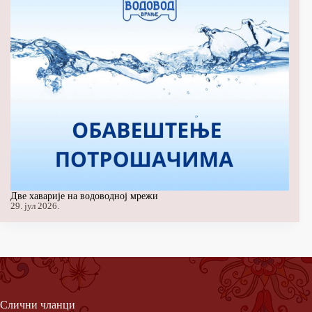
Две хаварије на водоводној мрежи
29. јул 2026.
Слични чланци