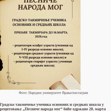
Фото: Народни универзитет Врање/инстаграм
Градско такмичење ученика основних и средњих школа у
рецитовању „Песниче народа мог“ биће одржано 20. марта