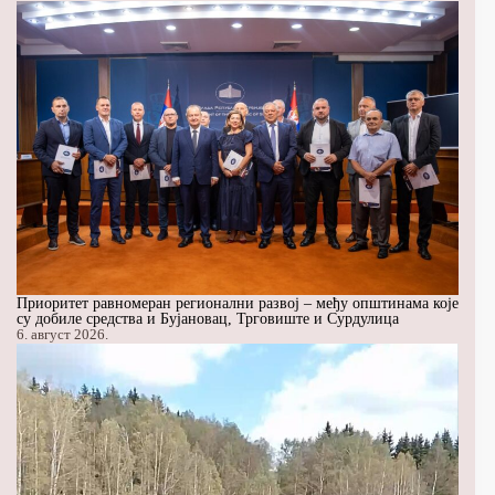
Приоритет равномеран регионални развој – међу општинама које
су добиле средства и Бујановац, Трговиште и Сурдулица
6. август 2026.