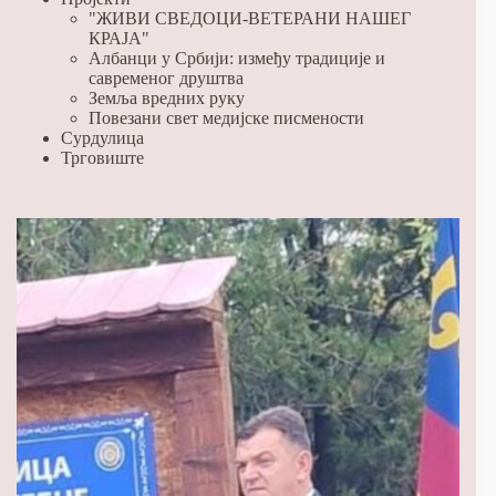
"ЖИВИ СВЕДОЦИ-ВЕТЕРАНИ НАШЕГ
КРАЈА"
Албанци у Србији: између традиције и
савременог друштва
Земља вредних руку
Повезани свет медијске писмености
Сурдулица
Трговиште