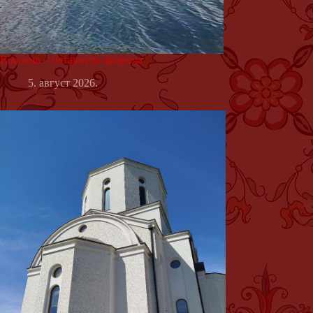
Власина – нетакнута природа
5. август 2026.