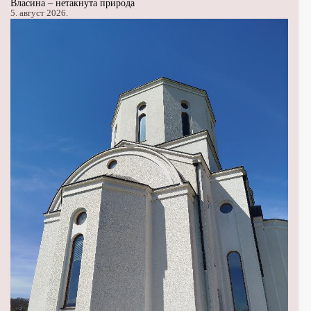
Власина – нетакнута природа
5. август 2026.