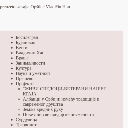
preuzeto sa sajta Opštine Vladičin Han
Босилеград
Бујановац
Вести
Владичин Хан
Врање
Занимљивости
Култура
Наука и уметност
Прешево
Пројекти
"ЖИВИ СВЕДОЦИ-ВЕТЕРАНИ НАШЕГ
КРАЈА"
Албанци у Србији: између традиције и
савременог друштва
Земља вредних руку
Повезани свет медијске писмености
Сурдулица
Трговиште