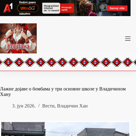
Skip
to
content
Лажне дојаве о бомбама у три основне школе у Владичином
Хану
3. јун 2026.
Вести
,
Владичин Хан