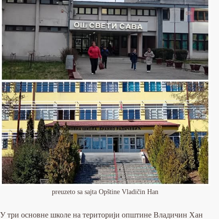
preuzeto sa sajta Opštine Vladičin Han
У три основне школе на територији општине Владичин Хан