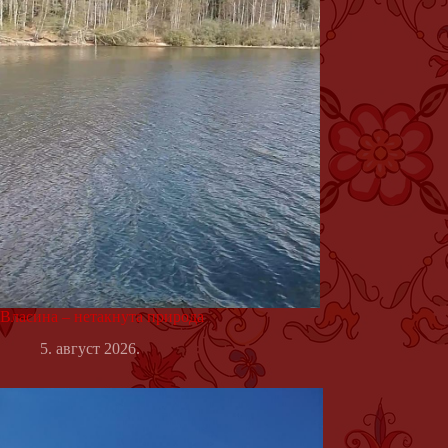
Власина – нетакнута природа
5. август 2026.