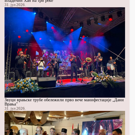
Владичин Хан на три реке
31. јул 2026.
Звуци врањске трубе обележили прво вече манифестације „Дани
Врања”
31. јул 2026.