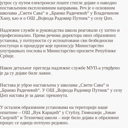
јутрос су путем електронске поште стигле дојаве о наводно
постављеним експлозивним направама. Реч је о основним
школама „Свети Сава“ и „Бранко Радичевић“ у Владичином
Хану, као и о ОШ „Војвода Радомир Путник“ у селу Џеп.
Надлежне службе и руководства школа реаговали су хитно и
професионално. Према речима директора ових образовних
установа, у потпуности су испоштовани сви безбедносни
поступци и процедуре које прописују Министарство
унутрашњих послова и Министарство просвете Републике
Србије.
Након детаљног прегледа надлежне службе МУП-а утврђено
је да су дојаве биле лажне.
Настава је убрзо настављена у школама „Свети Сава“ и
„Бранко Радичевић“. У ОШ „Војвода Радомир Путник“ у селу
Џеп настава је за данас прекинута.
У осталим образовним установама на територији наше
општине – ОШ „Вук Караџић“ у Стублу, Гимназији „Јован
Скерлић“ и Техничкој школи – није било дојава и образовни
процес се одвија потпуно редовно.