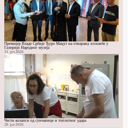
Премијер Владе Србије Ђуро Мацут на отварању изложбе у
Галерији Народног музеја
31. јул 2026.
Чести колапси од сунчанице и топлотног удара
29. јул 2026.