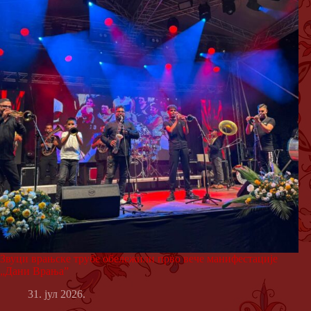
Звуци врањске трубе обележили прво вече манифестације
„Дани Врања”
31. јул 2026.