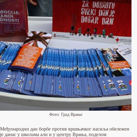
Фото: Град Врање
Међународни дан борбе против вршњачког насиља обележен
је данас у школама али и у центру Врања, поделом