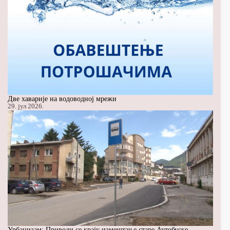
Две хаварије на водоводној мрежи
29. јул 2026.
Урбанизам: Приводи се крају измештање старе Аутобуске