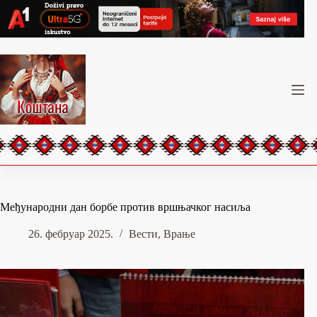
Skip
to
content
Међународни дан борбе против вршњачког насиља
26. фебруар 2025.
Вести
,
Врање