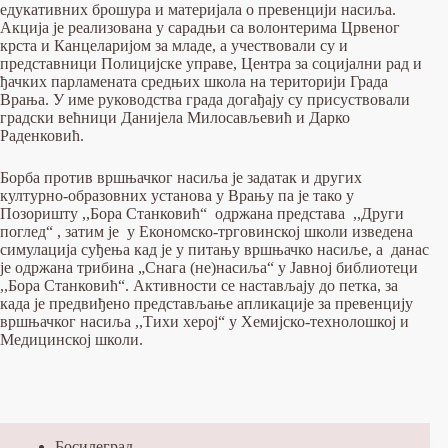
едукативних брошура и материјала о превенцији насиља.
Акција је реализована у сарадњи са волонтерима Црвеног
крста и Канцеларијом за младе, а учествовали су и
представници Полицијске управе, Центра за социјални рад и
ђачких парламената средњих школа на територији Града
Врања. У име руководства града догађају су присуствовали
градски већници Данијела Милосављевић и Дарко
Раденковић.
Борба против вршњачког насиља је задатак и других
културно-образовних установа у Врању па је тако у
Позоришту ,,Бора Станковић“ одржана представа ,,Други
поглед“ , затим је у Економско-трговинској школи изведена
симулација суђења кад је у питању вршњачко насиље, а данас
је одржана трибина „Снага (не)насиља“ у Јавној библиотеци
,,Бора Станковић“. Активности се настављају до петка, за
када је предвиђено представљање апликације за превенцију
вршњачког насиља ,,Тихи херој“ у Хемијско-технолошкој и
Медицинској школи.
Босилеград