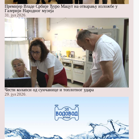
Премијер Владе Србије Ђуро Мацут на отварању изложбе у
Галерији Народног музеја
31. јул 2026.
Чести колапси од сунчанице и топлотног удара
29. јул 2026.