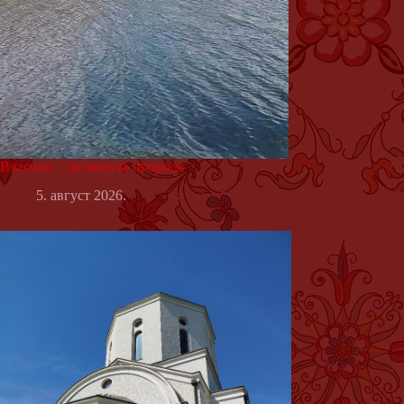
Власина – нетакнута природа
5. август 2026.