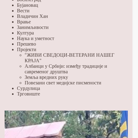
Бујановац
Вести
Владичин Хан
Врање
Занимљивости
Култура
Наука и уметност
Прешево
Пројекти
"ЖИВИ СВЕДОЦИ-ВЕТЕРАНИ НАШЕГ
КРАЈА"
Албанци у Србији: између традиције и
савременог друштва
Земља вредних руку
Повезани свет медијске писмености
Сурдулица
Трговиште