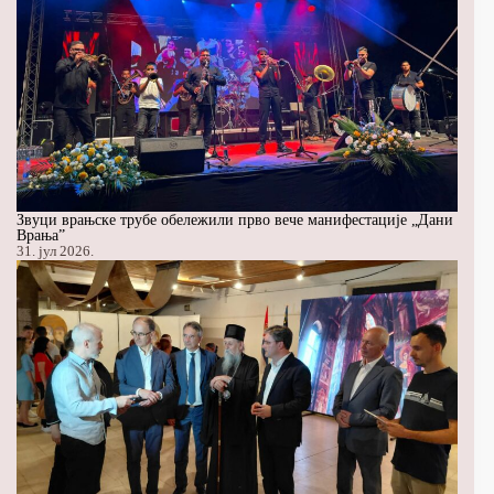
Звуци врањске трубе обележили прво вече манифестације „Дани
Врања”
31. јул 2026.