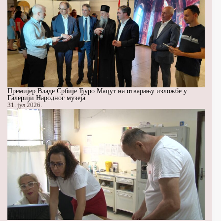
Премијер Владе Србије Ђуро Мацут на отварању изложбе у
Галерији Народног музеја
31. јул 2026.