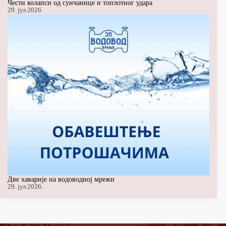
Чести колапси од сунчанице и топлотног удара
29. јул 2026.
Две хаварије на водоводној мрежи
29. јул 2026.