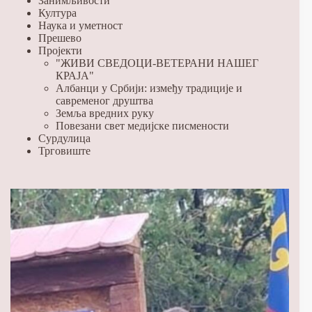
Занимљивости
Култура
Наука и уметност
Прешево
Пројекти
"ЖИВИ СВЕДОЦИ-ВЕТЕРАНИ НАШЕГ
КРАЈА"
Албанци у Србији: између традиције и
савременог друштва
Земља вредних руку
Повезани свет медијске писмености
Сурдулица
Трговиште