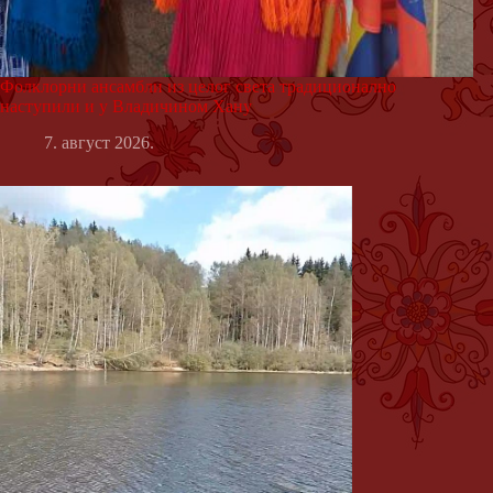
Фолклорни ансамбли из целог света традиционално
наступили и у Владичином Хану
7. август 2026.