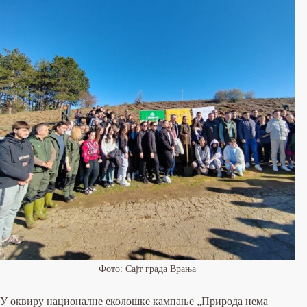
Фото: Сајт града Врања
У оквиру националне еколошке кампање „Природа нема