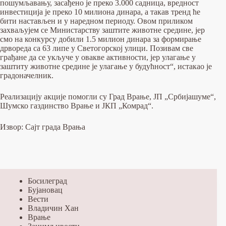
пошумљавању, засађено је преко 3.000 садница, вредност
инвестиција је преко 10 милиона динара, а такав тренд ће
бити настављен и у наредном периоду. Овом приликом
захваљујем се Министарству заштите животне средине, јер
смо на конкурсу добили 1.5 милион динара за формирање
дрвореда са 63 липе у Светогорској улици. Позивам све
грађане да се укључе у овакве активности, јер улагање у
заштиту животне средине је улагање у будућност“, истакао је
градоначелник.
Реализацију акције помогли су Град Врање, ЈП „Србијашуме“,
Шумско газдинство Врање и ЈКП „Комрад“.
Извор: Сајт града Врања
Босилеград
Бујановац
Вести
Владичин Хан
Врање