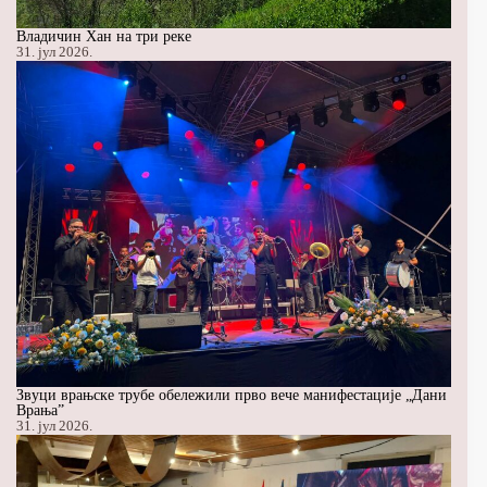
Владичин Хан на три реке
31. јул 2026.
Звуци врањске трубе обележили прво вече манифестације „Дани
Врања”
31. јул 2026.