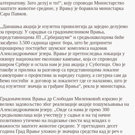
алтернативу. Зато делуј и ти!“, коју спроводи Министарство
заштите животне средине, у Врању је боравила министарка
Сара Павков.
,,Данашња акција је изузетна привилегија да заједно делујемо
за природу. У сарадњи са градоначелником Врања,
представницима ЈП ,,Србијашуме“ и средњошколцима биће
засађено 3.500 садница црног бора, што ће допринети
проширењу постојећег шумског комплекса надомак
Алeксандровачког језера. Врање је претпоследња локација у
оквиру националне еколошке кампање, која се спроводи
широм Србије и остала нам је још акција у Суботици. Ово је
такође и прилика за разговор са представницима локалне
самоуправе о пројектима за наредну годину, а сигурна сам да
ћемо постићи и договор за локалитет где се налазимо, што је
од изузетног значаја за грађане Врања“, рекла је министарка.
Градоначелник Врања др Слободан Миленковић изразио је
велико задовољство због реализације акције пошумљавања на
Александровачком језеру. ,,Овде са нама је преко 300
средњошколаца који учествују у садњи и на тај начин
позитивно утичемо на подизање свести код младих о
важности заштите животне средине. У претходних десет
година Град Врање уложио је значајна средства кад је реч о