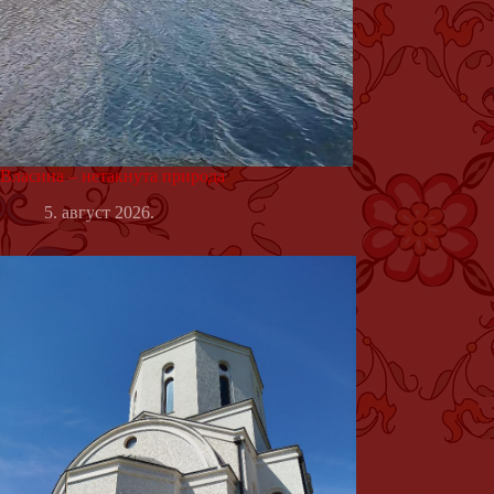
Власина – нетакнута природа
5. август 2026.