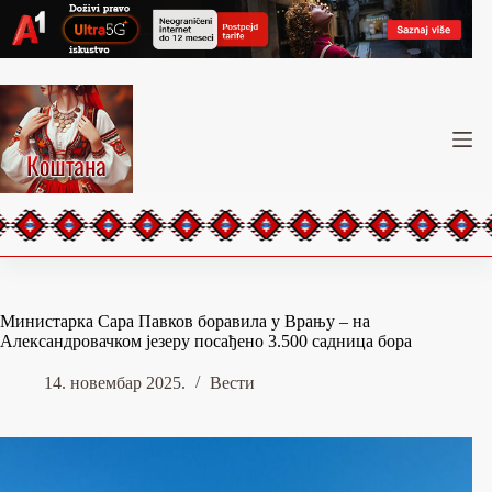
Skip
to
content
Министарка Сара Павков боравила у Врању – на
Александровачком језеру посађено 3.500 садница бора
14. новембар 2025.
Вести