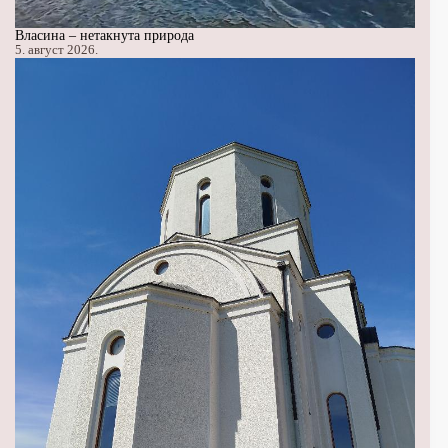
Власина – нетакнута природа
5. август 2026.