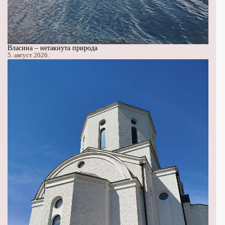
Власина – нетакнута природа
5. август 2026.