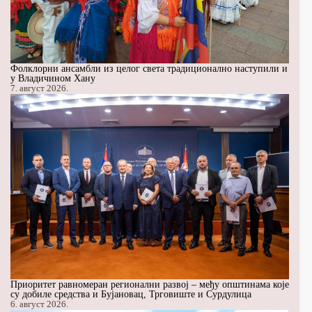
Фолклорни ансамбли из целог света традиционално наступили и
у Владичином Хану
7. август 2026.
Приоритет равномеран регионални развој – међу општинама које
су добиле средства и Бујановац, Трговиште и Сурдулица
6. август 2026.