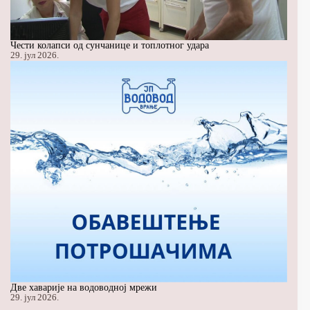
Чести колапси од сунчанице и топлотног удара
29. јул 2026.
Две хаварије на водоводној мрежи
29. јул 2026.