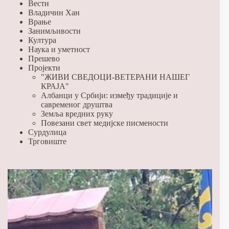
Вести
Владичин Хан
Врање
Занимљивости
Култура
Наука и уметност
Прешево
Пројекти
"ЖИВИ СВЕДОЦИ-ВЕТЕРАНИ НАШЕГ
КРАЈА"
Албанци у Србији: између традиције и
савременог друштва
Земља вредних руку
Повезани свет медијске писмености
Сурдулица
Трговиште