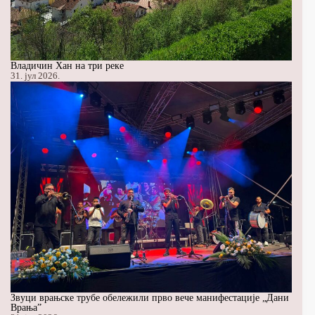
Владичин Хан на три реке
31. јул 2026.
Звуци врањске трубе обележили прво вече манифестације „Дани
Врања”