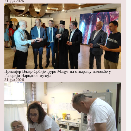
31. јул 2026.
Премијер Владе Србије Ђуро Мацут на отварању изложбе у
Галерији Народног музеја
31. јул 2026.