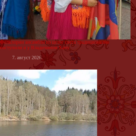
Фолклорни ансамбли из целог света традиционално
наступили и у Владичином Хану
7. август 2026.