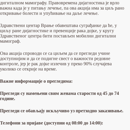
дигиталном мамографу. Правовремена дијагностика је врло
важна када је у питању лечење, па ова акција има за циљ рано
откривање болести и упућивање на даље лечење.
Здравствени центар Врање обавештава суграђанке да ће, у
циљу ране дијагностике и превенције рака дојке, у кругу
Здравственог центра бити постављен мобилни дигитални
мамограф.
Ова акција спроводи се са циљем да се прегледи учине
доступнијим и да се подигне свест о важности редовне
контроле, јер је рак дојке излечив у преко 90% случајева
уколико се открије на време.
Важне информације о прегледима:
Прегледи су намењени свим женама старости од 45 до 74
године.
Прегледи се обављају искључиво уз претходно заказивање.
Телефони за пријаве (доступни од 08:00 до 14:00):