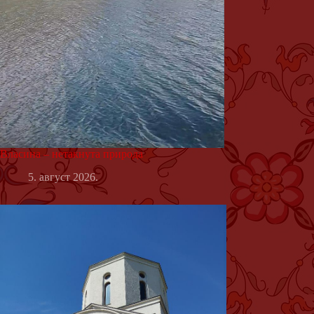
Власина – нетакнута природа
5. август 2026.