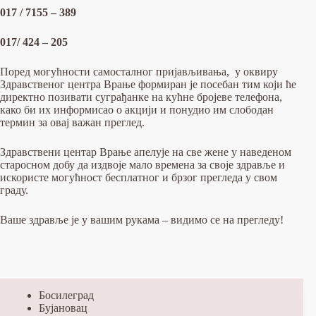
017 / 7155 – 389
017/ 424 – 205
​Поред могућности самосталног пријављивања, у оквиру
Здравственог центра Врање формиран је посебан тим који ће
директно позивати суграђанке на кућне бројеве телефона,
како би их информисао о акцији и понудио им слободан
термин за овај важан преглед.
​Здравствени центар Врање апелује на све жене у наведеном
старосном добу да издвоје мало времена за своје здравље и
искористе могућност бесплатног и брзог прегледа у свом
граду.
​Ваше здравље је у вашим рукама – видимо се на прегледу!
Босилеград
Бујановац