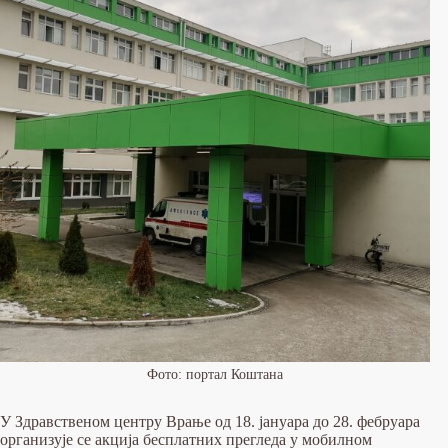
Фото: портал Коштана
У Здравственoм центру Врање од 18. јануара до 28. фебруара
организује се акција бесплатних прегледа у мобилном