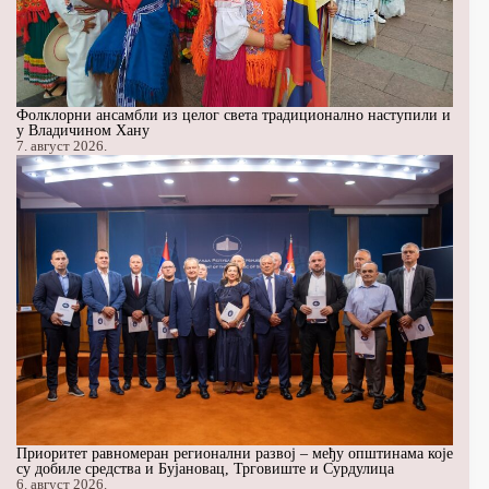
Фолклорни ансамбли из целог света традиционално наступили и
у Владичином Хану
7. август 2026.
Приоритет равномеран регионални развој – међу општинама које
су добиле средства и Бујановац, Трговиште и Сурдулица
6. август 2026.