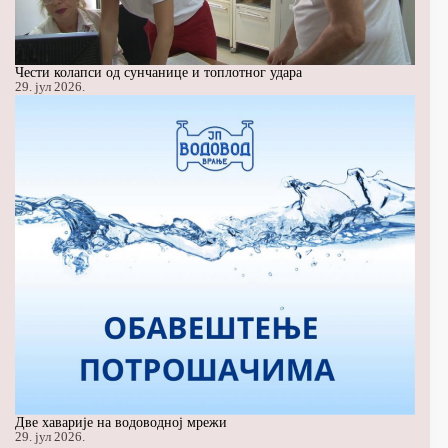
Чести колапси од сунчанице и топлотног удара
29. јул 2026.
Две хаварије на водоводној мрежи
29. јул 2026.