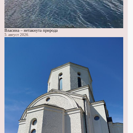
Власина – нетакнута природа
5. август 2026.