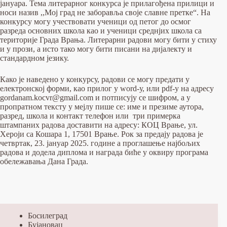
јануара. Тема литерарног конкурса је прилагођена прилици и
носи назив ,,Мој град не заборавља своје славне претке“. На
конкурсу могу учествовати ученици од петог до осмог
разреда основних школа као и ученици среднјих школа са
територије Града Врања. Литерарни радови могу бити у стиху
и у прози, а исто тако могу бити писани на дијалекту и
стандардном језику.
Како је наведено у конкурсу, радови се могу предати у
електронској форми, као прилог у word-у, или pdf-у на адресу
gordanam.kocvr@gmail.com и потписују се шифром, а у
пропратном тексту у мејлу пише се: име и презиме аутора,
разред, школа и контакт телефон или три примерка
штампаних радова доставити на адресу: КОЦ Врање, ул.
Хероји са Кошара 1, 17501 Врање. Рок за предају радова је
четвртак, 23. јануар 2025. године а проглашење најбољих
радова и додела диплома и награда биће у оквиру програма
обележавања Дана Града.
Босилеград
Бујановац