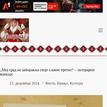
Skip
to
content
,,Мој град не заборавља своје славне претке“ – литерарни
конкурс
23. децембар 2024.
Вести
,
Врање
,
Култура