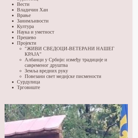
Вести
Владичин Хан
Врање
Занимљивости
Култура
Наука и уметност
Прешево
Пројекти
"ЖИВИ СВЕДОЦИ-ВЕТЕРАНИ НАШЕГ
КРАЈА"
Албанци у Србији: између традиције и
савременог друштва
Земља вредних руку
Повезани свет медијске писмености
Сурдулица
Трговиште