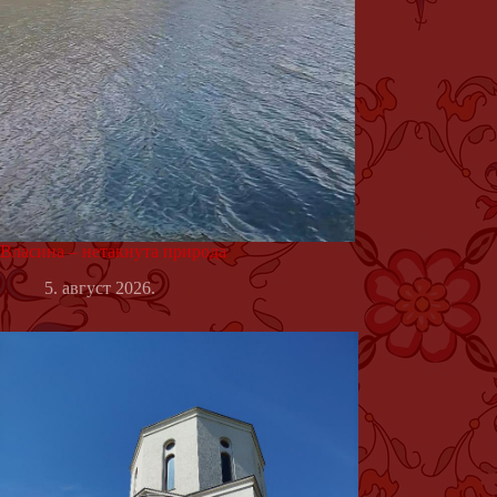
Власина – нетакнута природа
5. август 2026.