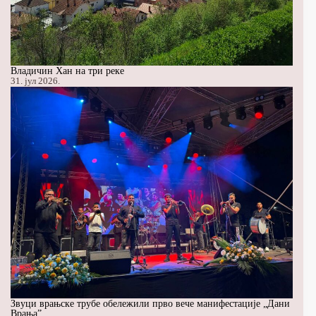
Владичин Хан на три реке
31. јул 2026.
Звуци врањске трубе обележили прво вече манифестације „Дани
Врања”