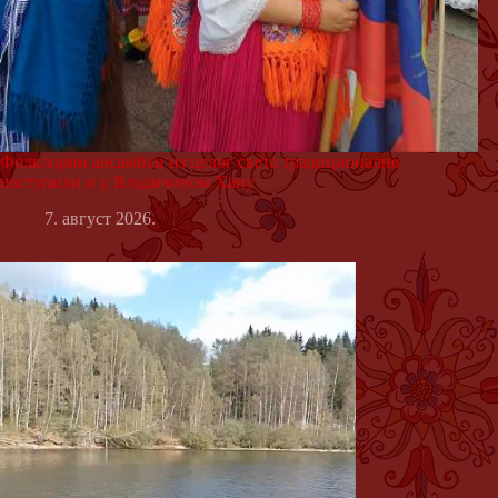
Фолклорни ансамбли из целог света традиционално
наступили и у Владичином Хану
7. август 2026.