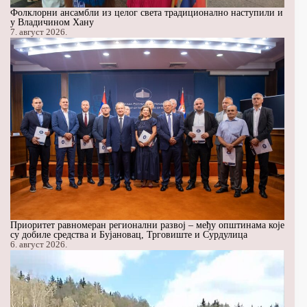
Фолклорни ансамбли из целог света традиционално наступили и
у Владичином Хану
7. август 2026.
Приоритет равномеран регионални развој – међу општинама које
су добиле средства и Бујановац, Трговиште и Сурдулица
6. август 2026.