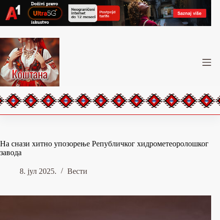
Skip
to
content
На снази хитно упозорење Републичког хидрометеоролошког
завода
8. јул 2025.
Вести