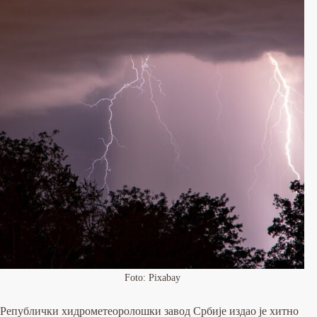
Foto: Pixabay
Републички хидрометеоролошки завод Србије издао је хитно