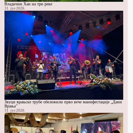
Владичин Хан на три реке
31. јул 2026.
Звуци врањске трубе обележили прво вече манифестације „Дани
Врања”
31. јул 2026.