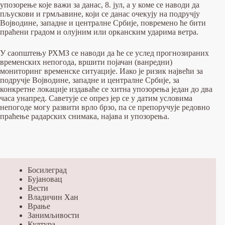
упозорење које важи за данас, 8. јул, а у коме се наводи да
пљускови и грмљавине, који се данас очекују на подручју
Војводине, западне и централне Србије, повремено ће бити
праћени градом и олујним или орканским ударима ветра.
У саопштењу РХМЗ се наводи да ће се услед прогнозираних
временских непогода, вршити појачан (ванредни)
мониторинг временске ситуације. Иако је ризик највећи за
подручје Војводине, западне и централне Србије, за
конкретне локације издаваће се хитна упозорења један до два
часа унапред. Саветује се опрез јер се у датим условима
непогоде могу развити врло брзо, па се препоручује редовно
праћење радарских снимака, најава и упозорења.
Босилеград
Бујановац
Вести
Владичин Хан
Врање
Занимљивости
Култура