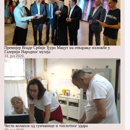
Премијер Владе Србије Ђуро Мацут на отварању изложбе у
Галерији Народног музеја
31. јул 2026.
Чести колапси од сунчанице и топлотног удара
29. јул 2026.