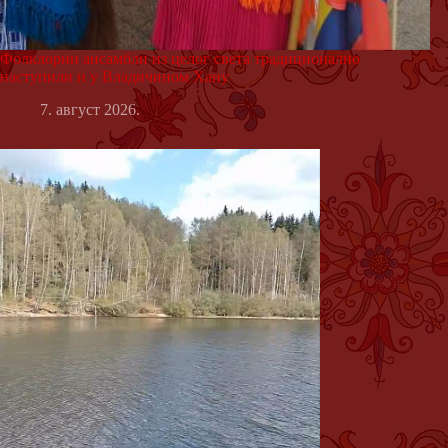
Фолклорни ансамбли из целог света традиционално
наступили и у Владичином Хану
7. август 2026.