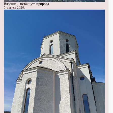
Власина – нетакнута природа
5. август 2026.