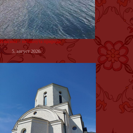
Власина – нетакнута природа
5. август 2026.