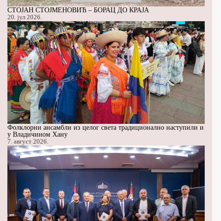
СТОЈАН СТОЈМЕНОВИЋ – БОРАЦ ДО КРАЈА
20. јул 2026.
Фолклорни ансамбли из целог света традиционално наступили и
у Владичином Хану
7. август 2026.