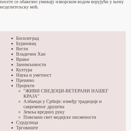
посете се обавезно умивају изворском водом верујући у њену
исцелитељску моћ.
Босилеград
Бујановац
Вести
Владичин Хан
Врање
Занимљивости
Култура
Наука и уметност
Прешево
Пројекти
"ЖИВИ СВЕДОЦИ-ВЕТЕРАНИ НАШЕГ
КРАЈА"
Албанци у Србији: између традиције и
савременог друштва
Земља вредних руку
Повезани свет медијске писмености
Сурдулица
Трговиште