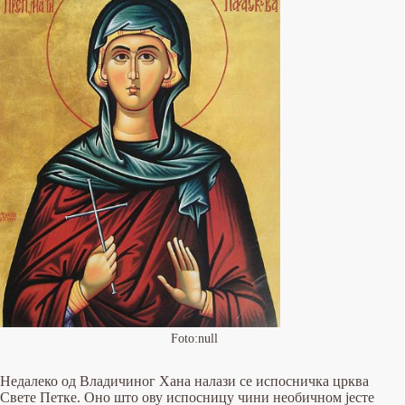
Foto:null
Недалеко од Владичиног Хана налази се испосничка црква
Свете Петке. Оно што ову испосницу чини необичном јесте