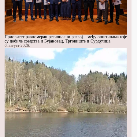
Приоритет равномеран регионални развој – међу општинама које
су добиле средства и Бујановац, Трговиште и Сурдулица
6. август 2026.