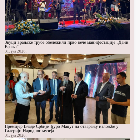
Звуци врањске трубе обележили прво вече манифестације „Дани
Врања”
31. јул 2026.
Премијер Владе Србије Ђуро Мацут на отварању изложбе у
Галерији Народног музеја
31. јул 2026.