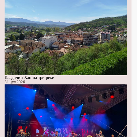
Владичин Хан на три реке
31. јул 2026.