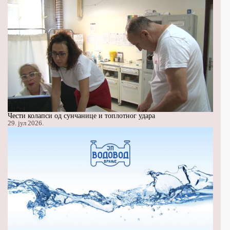
Чести колапси од сунчанице и топлотног удара
29. јул 2026.