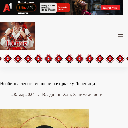
Skip
to
content
Необична лепота испосничке цркве у Лепеници
28. мај 2024.
Владичин Хан
,
Занимљивости