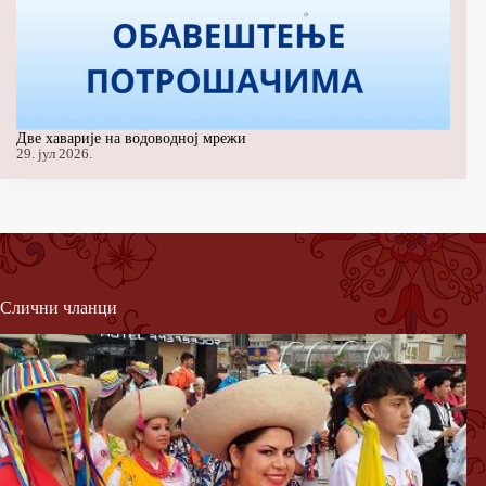
Две хаварије на водоводној мрежи
29. јул 2026.
Слични чланци