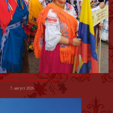
Фолклорни ансамбли из целог света традиционално
наступили и у Владичином Хану
7. август 2026.