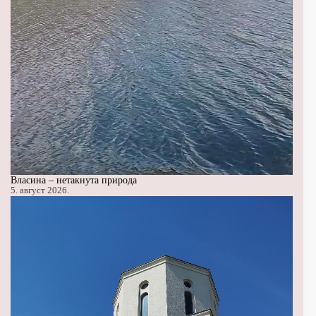
Власина – нетакнута природа
5. август 2026.