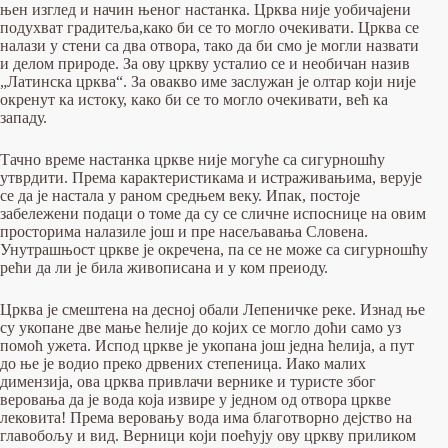
њен изглед и начин њеног настанка. Црква није уобичајени
подухват градитеља,како би се то могло очекивати. Црква се
налази у стени са два отвора, тако да би смо је могли назвати
и делом природе. За ову цркву усталио се и необичан назив
„Латинска црква“. За овакво име заслужан је олтар који није
окренут ка истоку, како би се то могло очекивати, већ ка
западу.
Тачно време настанка цркве није могуће са сигурношћу
утврдити. Према карактеристикама и истраживањима, верује
се да је настала у раном средњем веку. Ипак, постоје
забележени подаци о томе да су се сличне испоснице на овим
просторима налазиле још и пре насељавања Словена.
Унутрашњост цркве је окречена, па се не може са сигурношћу
рећи да ли је била живописана и у ком преиоду.
Црква је смештена на десној обали Лепеничке реке. Изнад ње
су укопане две мање ћелије до којих се могло доћи само уз
помоћ ужета. Испод цркве је укопана још једна ћелија, а пут
до ње је водио преко дрвених степеница. Иако малих
димензија, ова црква привлачи вернике и туристе због
веровања да је вода која извире у једном од отвора цркве
лековита! Према веровању вода има благотворно дејство на
главобољу и вид. Верници који поећују ову цркву приликом