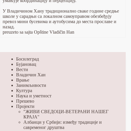
умањује координацију и перцепцију.
У Владичином Хану традиционално сваке године средње
школе у сарадњи са локалном самоуправом обезбеђују
превоз мини бусевима и аутобусима до места прославе и
назад.
preuzeto sa sajta Opštine Vladičin Han
Босилеград
Бујановац
Вести
Владичин Хан
Врање
Занимљивости
Култура
Наука и уметност
Прешево
Пројекти
"ЖИВИ СВЕДОЦИ-ВЕТЕРАНИ НАШЕГ
КРАЈА"
Албанци у Србији: између традиције и
савременог друштва