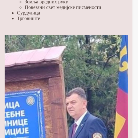
Земља вредних руку
Повезани свет медијске писмености
Сурдулица
Трговиште