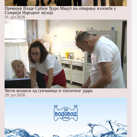
Премијер Владе Србије Ђуро Мацут на отварању изложбе у
Галерији Народног музеја
31. јул 2026.
Чести колапси од сунчанице и топлотног удара
29. јул 2026.