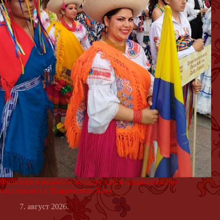
Фолклорни ансамбли из целог света традиционално
наступили и у Владичином Хану
7. август 2026.