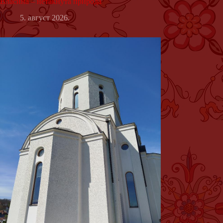
Власина – нетакнута природа
5. август 2026.