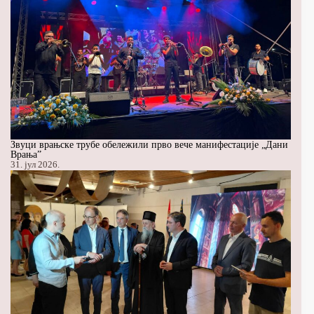
Звуци врањске трубе обележили прво вече манифестације „Дани
Врања”
31. јул 2026.