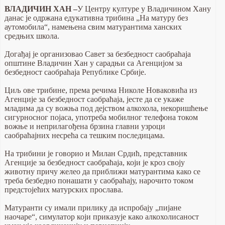
ВЛАДИЧИН ХАН –
У Центру културе у Владичином Хану
данас је одржана едукативна трибина „На матуру без
аутомобила“, намењена свим матурантима ханских
средњих школа.
Догађај је организовао Савет за безбедност саобраћаја
општине Владичин Хан у сарадњи са Агенцијом за
безбедност саобраћаја Републике Србије.
Циљ ове трибине, према речима Николе Новаковића из
Агенције за безбедност саобраћаја, јесте да се укаже
младима да су вожња под дејством алкохола, некоришћење
сигурносног појаса, употреба мобилног телефона током
вожње и неприлагођена брзина главни узроци
саобраћајних несрећа са тешким последицама.
На трибини је говорио и Милан Срдић, представник
Агенције за безбедност саобраћаја, који је кроз своју
животну причу желео да приближи матурантима како се
треба безбедно понашати у саобраћају, нарочито током
предстојећих матурских прослава.
Матуранти су имали прилику да испробају „пијане
наочаре“, симулатор који приказује како алкохолисаност