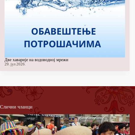
Две хаварије на водоводној мрежи
29. јул 2026.
Слични чланци