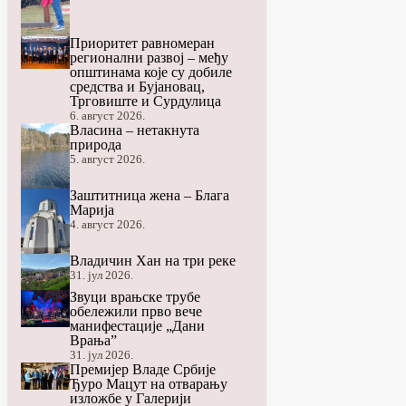
Приоритет равномеран
регионални развој – међу
општинама које су добиле
средства и Бујановац,
Трговиште и Сурдулица
6. август 2026.
Власина – нетакнута
природа
5. август 2026.
Заштитница жена – Блага
Марија
4. август 2026.
Владичин Хан на три реке
31. јул 2026.
Звуци врањске трубе
обележили прво вече
манифестације „Дани
Врања”
31. јул 2026.
Премијер Владе Србије
Ђуро Мацут на отварању
изложбе у Галерији