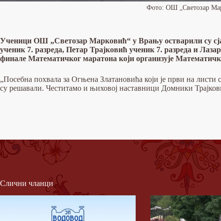
Фото: ОШ „Светозар Ма
Ученици ОШ „Светозар Марковић“ у Врању остварили су сја
ученик 7. разреда, Петар Трајковић ученик 7. разреда и Лаза
финале Математичког маратона који организује Математичк
„Посебна похвала за Огњена Златановића који је први на листи с
су решавали. Честитамо и њиховој наставници Домники Трајков
Слични чланци