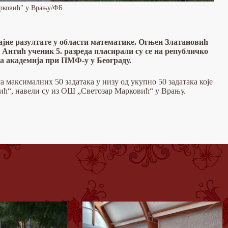
рковић" у Врању/ФБ
јне разултате у области математике. Огњен Златановић
р Антић ученик 5. разреда пласирали су се на републичко
а академија при ПМФ-у у Београду.
а максималних 50 задатака у низу од укупно 50 задатака које
ић“, навели су из ОШ „Светозар Марковић“ у Врању.