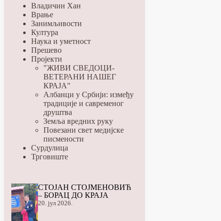
Владичин Хан
Врање
Занимљивости
Култура
Наука и уметност
Прешево
Пројекти
"ЖИВИ СВЕДОЦИ-
ВЕТЕРАНИ НАШЕГ
КРАЈА"
Албанци у Србији: између
традиције и савременог
друштва
Земља вредних руку
Повезани свет медијске
писмености
Сурдулица
Трговиште
СТОЈАН СТОЈМЕНОВИЋ
– БОРАЦ ДО КРАЈА
20. јул 2026.