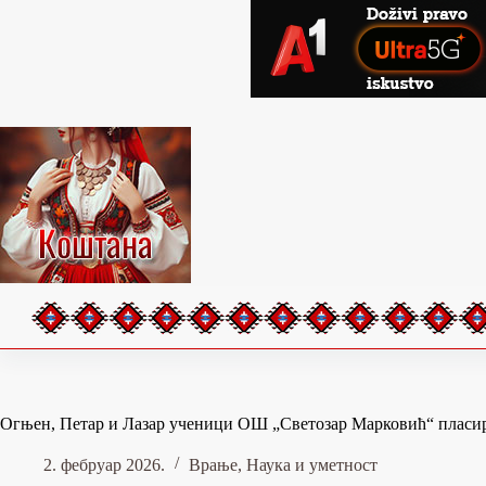
Skip
to
content
Огњен, Петар и Лазар ученици ОШ „Светозар Марковић“ пласир
2. фебруар 2026.
Врање
,
Наука и уметност