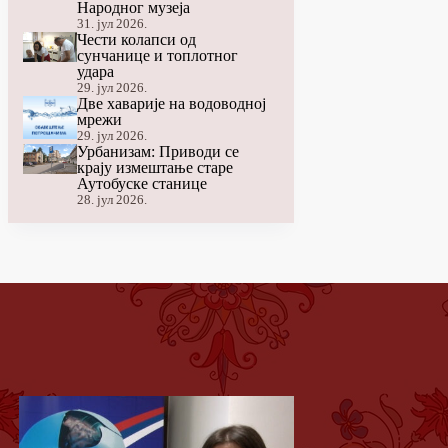
Народног музеја
31. јул 2026.
Чести колапси од
сунчанице и топлотног
удара
29. јул 2026.
Две хаварије на водоводној
мрежи
29. јул 2026.
Урбанизам: Приводи се
крају измештање старе
Аутобуске станице
28. јул 2026.