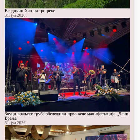
Владичин Хан на три реке
31. јул 2026.
Звуци врањске трубе обележили прво вече манифестације „Дани
Врања”
31. јул 2026.