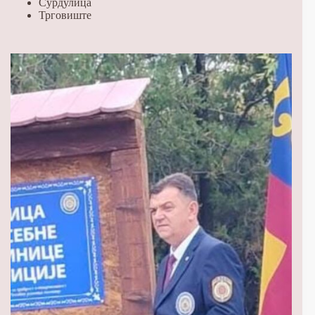
Сурдулица
Трговиште