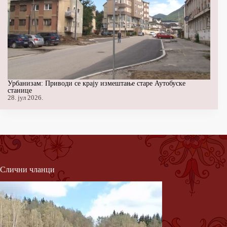
Урбанизам: Приводи се крају измештање старе Аутобуске
станице
28. јул 2026.
Слични чланци