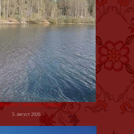
Власина – нетакнута природа
5. август 2026.