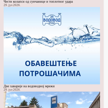
Чести колапси од сунчанице и топлотног удара
29. јул 2026.
Две хаварије на водоводној мрежи
29. јул 2026.