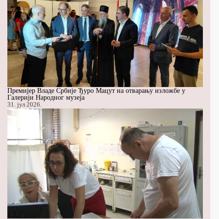
Премијер Владе Србије Ђуро Мацут на отварању изложбе у
Галерији Народног музеја
31. јул 2026.