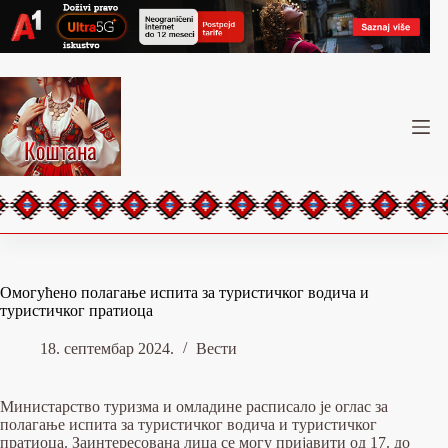
Skip
to
content
Омогућено полагање испита за туристичког водича и
туристичког пратиоца
18. септембар 2024.
Вести
Mинистарство туризма и омладине расписало је оглас за
полагање испита за туристичког водича и туристичког
пратиоца. Заинтересована лица се могу пријавити од 17. до