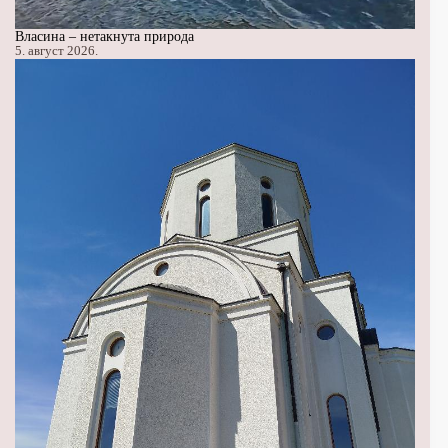
Власина – нетакнута природа
5. август 2026.