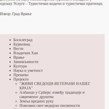
одељку Услуге – Туристички водичи и туристички пратиоци.
Извор: Град Врање
Босилеград
Бујановац
Вести
Владичин Хан
Врање
Занимљивости
Култура
Наука и уметност
Прешево
Пројекти
"ЖИВИ СВЕДОЦИ-ВЕТЕРАНИ НАШЕГ
КРАЈА"
Албанци у Србији: између традиције и
савременог друштва
Земља вредних руку
Повезани свет медијске писмености