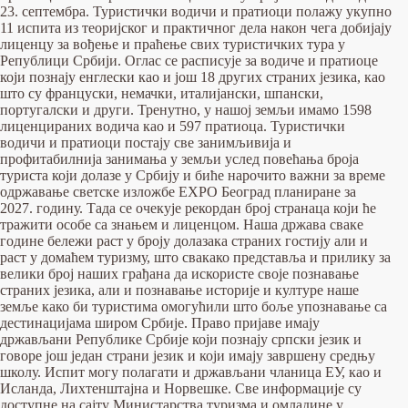
23. септембра. Туристички водичи и пратиоци полажу укупно
11 испита из теоријског и практичног дела након чега добијају
лиценцу за вођење и праћење свих туристичких тура у
Републици Србији. Оглас се расписује за водиче и пратиоце
који познају енглески као и још 18 других страних језика, као
што су француски, немачки, италијански, шпански,
португалски и други. Тренутно, у нашој земљи имамо 1598
лиценцираних водича као и 597 пратиоца. Туристички
водичи и пратиоци постају све занимљивија и
профитабилнија занимања у земљи услед повећања броја
туриста који долазе у Србију и биће нарочито важни за време
одржавање светске изложбе EXPO Београд планиране за
2027. годину. Тада се очекује рекордан број странаца који ће
тражити особе са знањем и лиценцом. Наша држава сваке
године бележи раст у броју долазака страних гостију али и
раст у домаћем туризму, што свакако представља и прилику за
велики број наших грађана да искористе своје познавање
страних језика, али и познавање историје и културе наше
земље како би туристима омогућили што боље упознавање са
дестинацијама широм Србије. Право пријаве имају
држављани Републике Србије који познају српски језик и
говоре још један страни језик и који имају завршену средњу
школу. Испит могу полагати и држављани чланица ЕУ, као и
Исланда, Лихтенштајна и Норвешке. Све информације су
доступне на сајту Министарства туризма и омладинe у