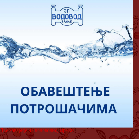
Две хаварије на водоводној мрежи