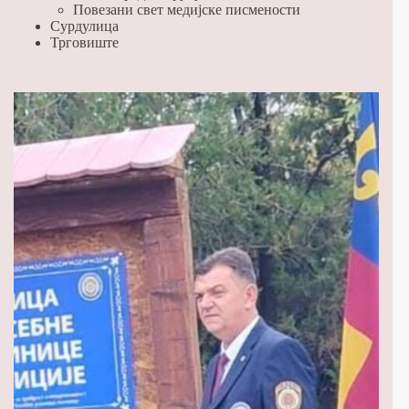
Повезани свет медијске писмености
Сурдулица
Трговиште