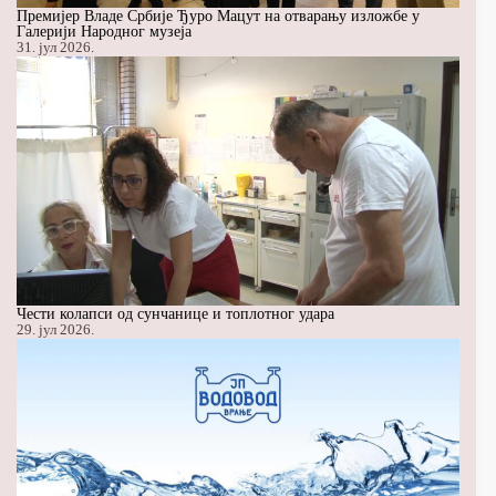
Премијер Владе Србије Ђуро Мацут на отварању изложбе у
Галерији Народног музеја
31. јул 2026.
Чести колапси од сунчанице и топлотног удара
29. јул 2026.