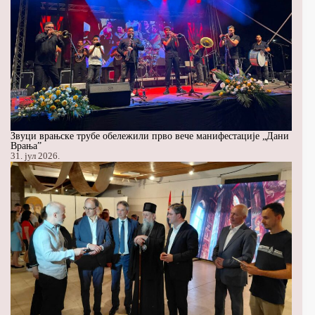
Звуци врањске трубе обележили прво вече манифестације „Дани
Врања”
31. јул 2026.