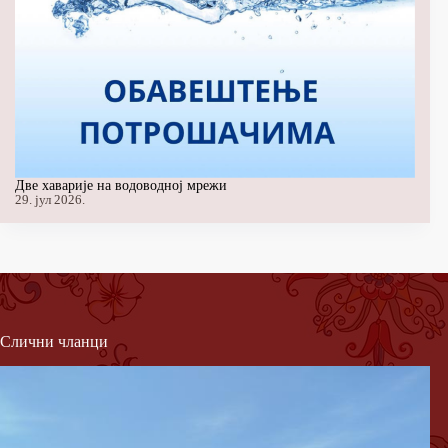
Две хаварије на водоводној мрежи
29. јул 2026.
Слични чланци