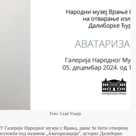
Foto: Grad Vranje
У Галерији Народног музеја у Врању, данас ће бити отворена
изложба под називом „Аватаризација“, ауторке Далиборке