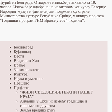
Ђурић из Београда. Отварање изложбе је заказано за 19.
часова. Изложба је одабрана на излагачком конкурсу Галерије
Народног музеја и финансијски подржана од стране
Министарства културе Републике Србије, у оквиру пројекта
“Годишњи програм ГНМ Врање у 2024. години”.
Босилеград
Бујановац
Вести
Владичин Хан
Врање
Занимљивости
Култура
Наука и уметност
Прешево
Пројекти
"ЖИВИ СВЕДОЦИ-ВЕТЕРАНИ НАШЕГ
КРАЈА"
Албанци у Србији: између традиције и
савременог друштва
Земља вредних руку