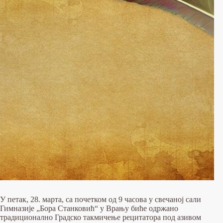
У петак, 28. марта, са почетком од 9 часова у свечаној сали
Гимназије „Бора Станковић“ у Врању биће одржано
традиционално Градско такмичење рецитатора под азивом