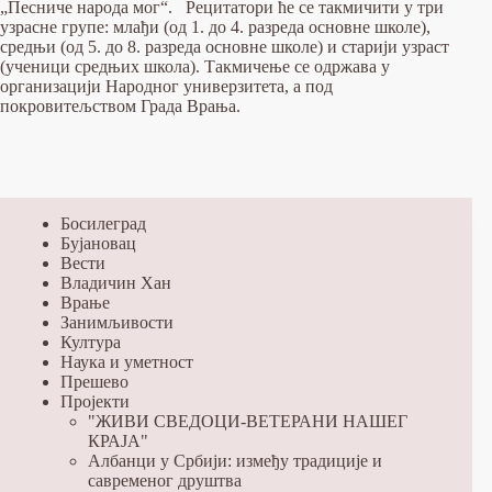
„Песниче народа мог“. Рецитатори ће се такмичити у три
узрасне групе: млађи (од 1. до 4. разреда основне школе),
средњи (од 5. до 8. разреда основне школе) и старији узраст
(ученици средњих школа). Такмичење се одржава у
организацији Народног универзитета, а под
покровитељством Града Врања.
Босилеград
Бујановац
Вести
Владичин Хан
Врање
Занимљивости
Култура
Наука и уметност
Прешево
Пројекти
"ЖИВИ СВЕДОЦИ-ВЕТЕРАНИ НАШЕГ
КРАЈА"
Албанци у Србији: између традиције и
савременог друштва