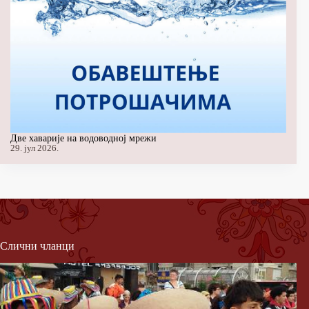
Две хаварије на водоводној мрежи
29. јул 2026.
Слични чланци