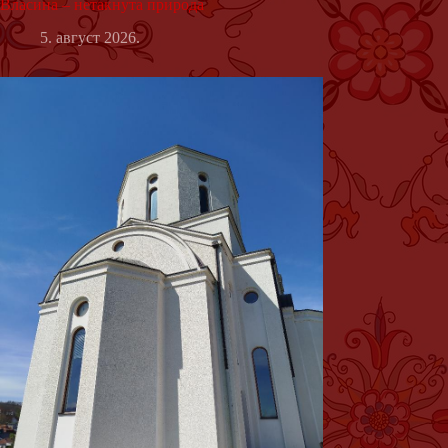
Власина – нетакнута природа
5. август 2026.