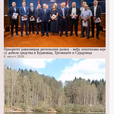
Приоритет равномеран регионални развој – међу општинама које
су добиле средства и Бујановац, Трговиште и Сурдулица
6. август 2026.