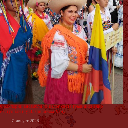
Фолклорни ансамбли из целог света традиционално
наступили и у Владичином Хану
7. август 2026.