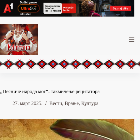
Skip
to
content
,,Песниче народа мог“- такмичење рецитатора
27. март 2025.
Вести
,
Врање
,
Култура