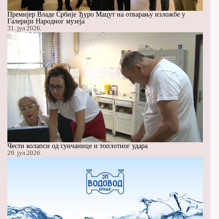
Премијер Владе Србије Ђуро Мацут на отварању изложбе у
Галерији Народног музеја
31. јул 2026.
Чести колапси од сунчанице и топлотног удара
29. јул 2026.