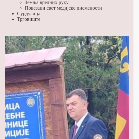
Земља вредних руку
Повезани свет медијске писмености
Сурдулица
Трговиште