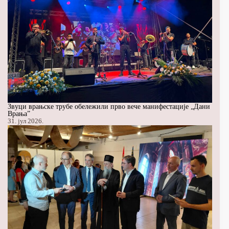
Звуци врањске трубе обележили прво вече манифестације „Дани
Врања”
31. јул 2026.