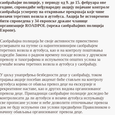
саобраћајне полиције, у периоду од 9. до 15. фебруара ове
године, спроводиће међународну акцију појачане контроле
саобраћаја усмерену на откривање прекршаја које чине
возачи теретних возила и аутобуса. Акција ће истовремено
бити спроведена у 34 европске државе чланице
организације ROADPOL (мрежа саобраћајних полиција
Европе).
Саобраћајна полиција ће своје активности првенствено
усмеравати на путеве са најинтензивнијим саобраћајем
теретних возила и аутобуса, као и на контролу поштовања
одредби Закона о радном времену посаде возила у друмском
превозу и тахографима и испуњености општих услова за
учешће возача теретних возила и аутобуса у саобраћају.
У циљу унапређења безбедности деце у саобраћају, током
трајања акције посебан акценат биће стављен на контролу
аутобуса којима се обавља превоз деце на екскурзије и
рекреативне наставе, као и других видова организованог
превоза деце. Припадници саобраћајне полиције доследно ће
контролисати да ли аутобуси и возачи аутобуса испуњавају
све прописане услове и неће дозволити отпочињање превоза
док не буду испуњени сви услови предвиђени Правилником о
начину обављања организованог превоза деце.