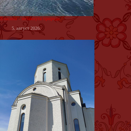
Власина – нетакнута природа
5. август 2026.