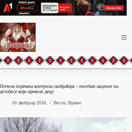
Skip
to
content
Почела појачана контрола саобраћаја – посебан акценат на
аутобусе који превозе децу
10. фебруар 2026.
Вести
,
Врање