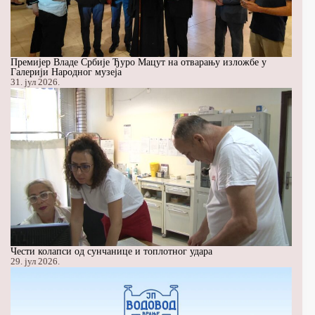
Премијер Владе Србије Ђуро Мацут на отварању изложбе у
Галерији Народног музеја
31. јул 2026.
Чести колапси од сунчанице и топлотног удара
29. јул 2026.