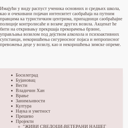
Имајући у виду распуст ученика основних и средњих школа,
као и очекивани појачан интензитет саобраћаја на путним
правцима ка туристичким центрима, припадници саобраћајне
полиције контролисаће и возаче других возила. Акценат ће
бити на откривању прекршаја прекорачења брзине,
управљања возилом под дејством алкохола и психоактивних
супстанци, некоришћења сигурносног појаса и непрописног
превожења деце у возилу, као и некоришћења зимске опреме.
Босилеград
Бујановац
Вести
Владичин Хан
Врање
Занимљивости
Култура
Наука и уметност
Прешево
Пројекти
"ЖИВИ СВЕДОЦИ-ВЕТЕРАНИ НАШЕГ