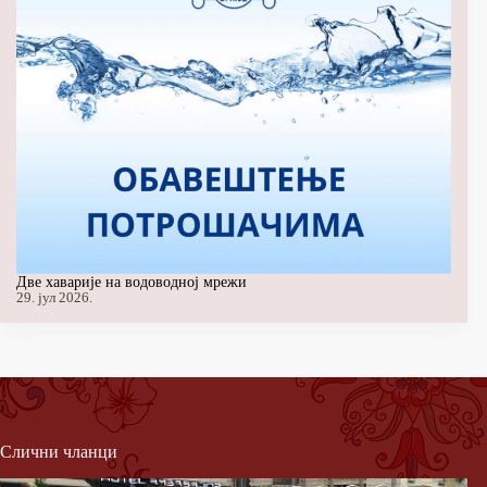
Две хаварије на водоводној мрежи
29. јул 2026.
Слични чланци