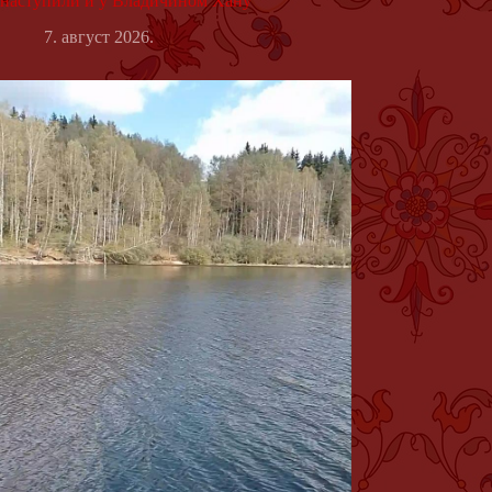
наступили и у Владичином Хану
7. август 2026.