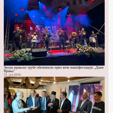
Звуци врањске трубе обележили прво вече манифестације „Дани
Врања”
31. јул 2026.