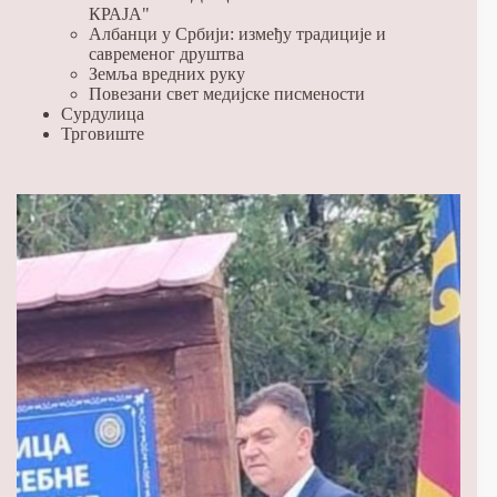
КРАЈА"
Албанци у Србији: између традиције и
савременог друштва
Земља вредних руку
Повезани свет медијске писмености
Сурдулица
Трговиште