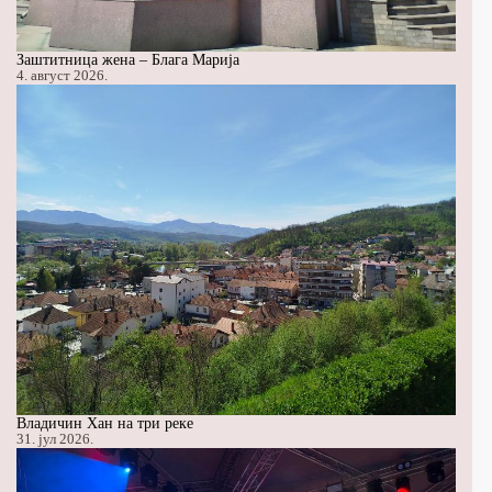
Заштитница жена – Блага Марија
4. август 2026.
Владичин Хан на три реке
31. јул 2026.