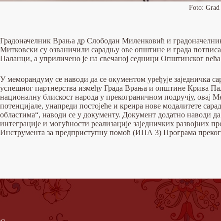
Foto: Grad
Градоначелник Врања др Слободан Миленковић и градоначелни
Митковски су озваничили сарадњу ове општине и града потпис
Паланци, а уприличено је на свечаној седници Општинског већа
У меморандуму се наводи да се окументом уређује заједничка 
успешног партнерства између Града Врања и општине Крива Пала
националну блискост народа у прекограничном подручју, овај М
потенцијале, унапреди постојеће и креира нове модалитете сара
областима“, наводи се у документу. Документ додатно наводи да
интеграције и могућности реализације заједничких развојних пр
Инструмента за предприступну помоћ (ИПА 3) Програма прекогр