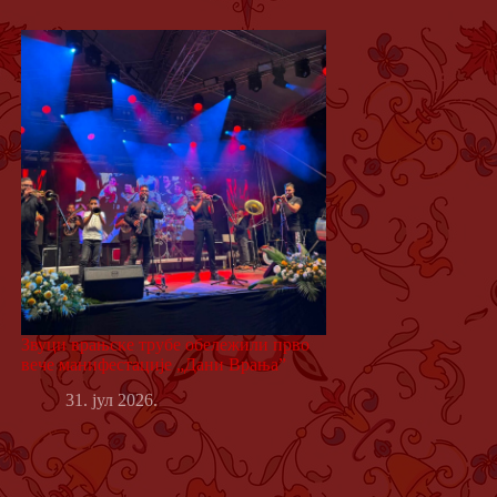
Звуци врањске трубе обележили прво
вече манифестације „Дани Врања”
31. јул 2026.