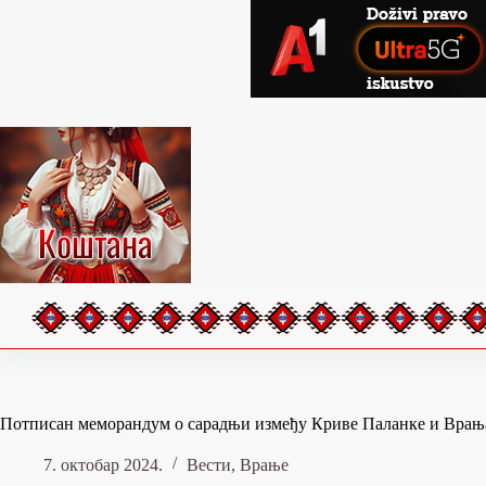
Skip
to
content
Потписан меморандум о сарадњи између Криве Паланке и Врањ
7. октобар 2024.
Вести
,
Врање