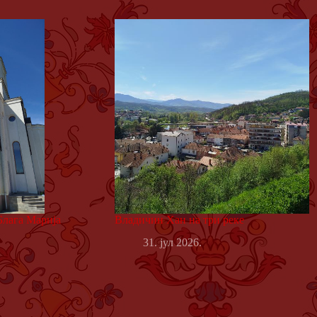
Блага Марија
Владичин Хан на три реке
31. јул 2026.