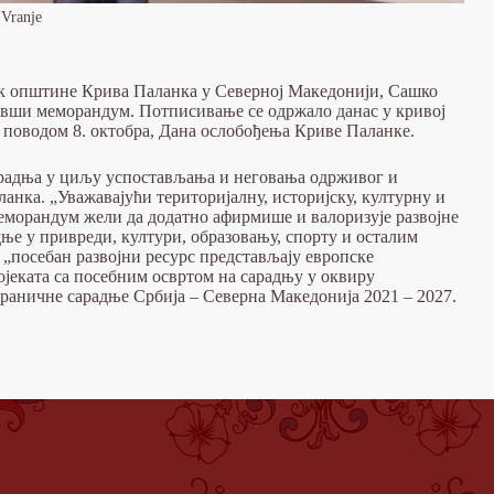
 Vranje
к општине Крива Паланка у Северној Македонији, Сашко
авши меморандум. Потписивање се одржало данас у кривој
 поводом 8. октобра, Дана ослобођења Криве Паланке.
сарадња у циљу успостављања и неговања одрживог и
нка. „Уважавајући територијалну, историјску, културну и
еморандум жели да додатно афирмише и валоризује развојне
дње у привреди, култури, образовању, спорту и осталим
 „посебан развојни ресурс представљају европске
ојеката са посебним освртом на сарадњу у оквиру
аничне сарадње Србија – Северна Македонија 2021 – 2027.