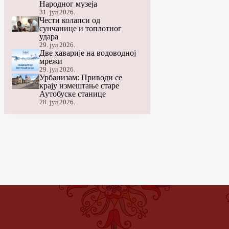
Народног музеја
31. јул 2026.
Чести колапси од
сунчанице и топлотног
удара
29. јул 2026.
Две хаварије на водоводној
мрежи
29. јул 2026.
Урбанизам: Приводи се
крају измештање старе
Аутобуске станице
28. јул 2026.