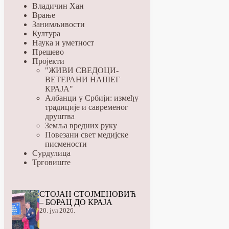
Владичин Хан
Врање
Занимљивости
Култура
Наука и уметност
Прешево
Пројекти
"ЖИВИ СВЕДОЦИ-
ВЕТЕРАНИ НАШЕГ
КРАЈА"
Албанци у Србији: између
традиције и савременог
друштва
Земља вредних руку
Повезани свет медијске
писмености
Сурдулица
Трговиште
СТОЈАН СТОЈМЕНОВИЋ
– БОРАЦ ДО КРАЈА
20. јул 2026.