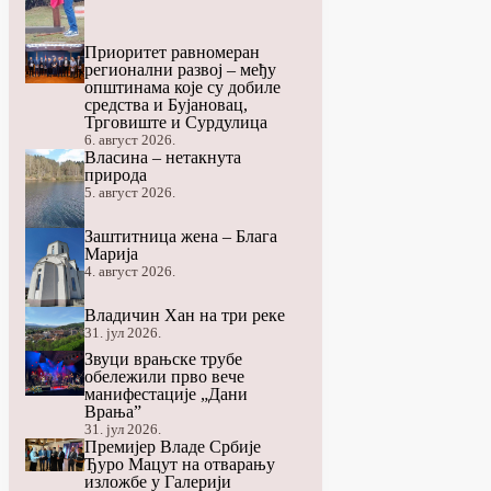
Приоритет равномеран
регионални развој – међу
општинама које су добиле
средства и Бујановац,
Трговиште и Сурдулица
6. август 2026.
Власина – нетакнута
природа
5. август 2026.
Заштитница жена – Блага
Марија
4. август 2026.
Владичин Хан на три реке
31. јул 2026.
Звуци врањске трубе
обележили прво вече
манифестације „Дани
Врања”
31. јул 2026.
Премијер Владе Србије
Ђуро Мацут на отварању
изложбе у Галерији