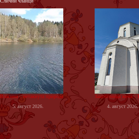
Слични чланци
Власина – нетакнута природа
Заштитница жена – 
5. август 2026.
4. август 2026.