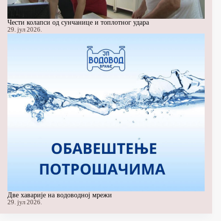
Чести колапси од сунчанице и топлотног удара
29. јул 2026.
Две хаварије на водоводној мрежи
29. јул 2026.