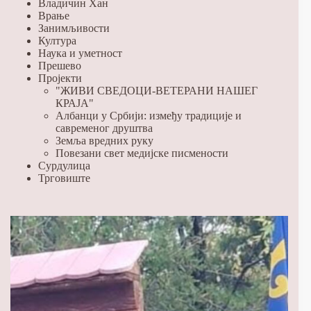
Владичин Хан
Врање
Занимљивости
Култура
Наука и уметност
Прешево
Пројекти
"ЖИВИ СВЕДОЦИ-ВЕТЕРАНИ НАШЕГ
КРАЈА"
Албанци у Србији: између традиције и
савременог друштва
Земља вредних руку
Повезани свет медијске писмености
Сурдулица
Трговиште