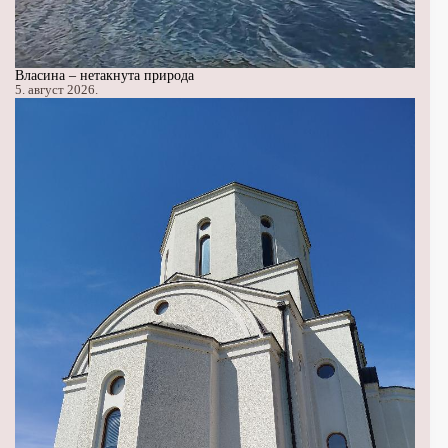
Власина – нетакнута природа
5. август 2026.