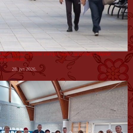
Дани Врања: Велико интересовање за концерт Марије
Шерифовић
28. јул 2026.