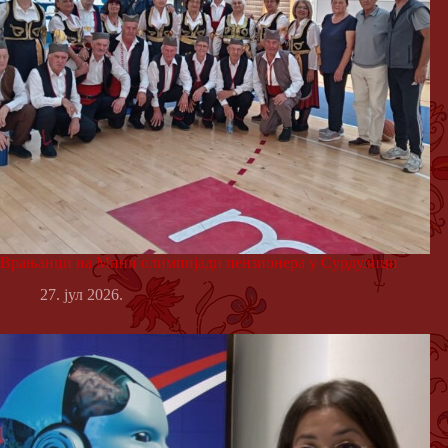
Врањанци на Мини олимпијади пензионера у Сурдулици
27. јул 2026.