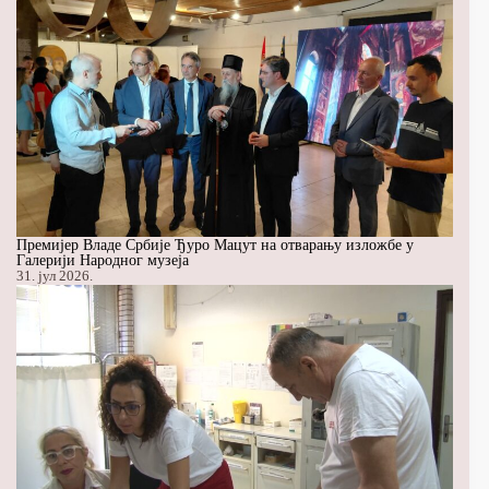
Премијер Владе Србије Ђуро Мацут на отварању изложбе у
Галерији Народног музеја
31. јул 2026.