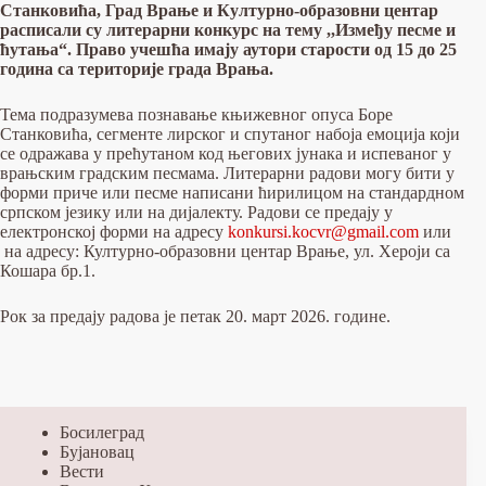
Станковића, Град Врање и Културно-образовни центар
расписали су литерарни конкурс на тему ,,Између песме и
ћутања“. Право учешћа имају аутори старости од 15 до 25
година са територије града Врања.
Тема подразумева познавање књижевног опуса Боре
Станковића, сегменте лирског и спутаног набоја емоција који
се одражава у прећутаном код његових јунака и испеваног у
врањским градским песмама. Литерарни радови могу бити у
форми приче или песме написани ћирилицом на стандардном
српском језику или на дијалекту. Радови се предају у
електронској форми на адресу
konkursi.kocvr@gmail.com
или
на адресу: Културно-образовни центар Врање, ул. Хероји са
Кошара бр.1.
Рок за предају радова је петак 20. март 2026. године.
Босилеград
Бујановац
Вести