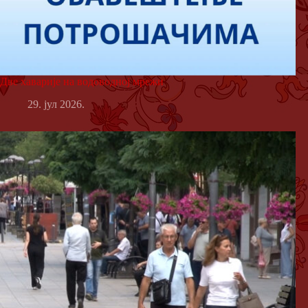
Две хаварије на водоводној мрежи
29. јул 2026.