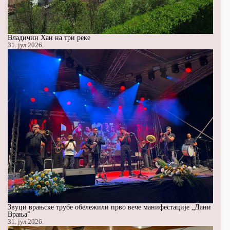
Владичин Хан на три реке
31. јул 2026.
Звуци врањске трубе обележили прво вече манифестације „Дани
Врања”
31. јул 2026.