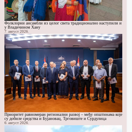
Фолклорни ансамбли из целог света традиционално наступили и
у Владичином Хану
7. август 2026.
Приоритет равномеран регионални развој – међу општинама које
су добиле средства и Бујановац, Трговиште и Сурдулица
6. август 2026.