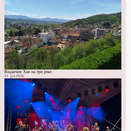
Владичин Хан на три реке
31. јул 2026.