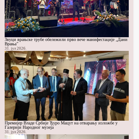
Звуци врањске трубе обележили прво вече манифестације „Дани
Врања”
31. јул 2026.
Премијер Владе Србије Ђуро Мацут на отварању изложбе у
Галерији Народног музеја
31. јул 2026.