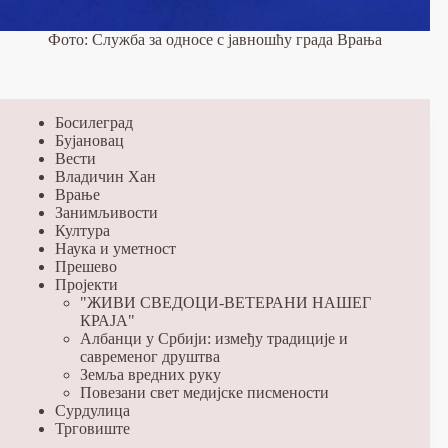
Фото: Служба за односе с јавношћу града Врања
Босилеград
Бујановац
Вести
Владичин Хан
Врање
Занимљивости
Култура
Наука и уметност
Прешево
Пројекти
"ЖИВИ СВЕДОЦИ-ВЕТЕРАНИ НАШЕГ
КРАЈА"
Албанци у Србији: између традиције и
савременог друштва
Земља вредних руку
Повезани свет медијске писмености
Сурдулица
Трговиште