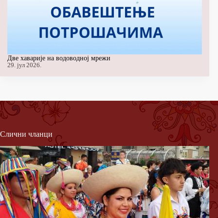
Две хаварије на водоводној мрежи
29. јул 2026.
Слични чланци