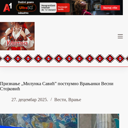
Skip
to
content
Признање „Милунка Савић” постхумно Врањанки Весни
Стојковић
27. децембар 2025.
Вести
,
Врање