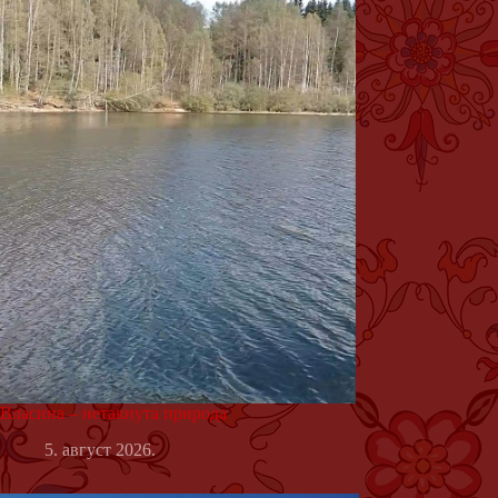
Власина – нетакнута природа
5. август 2026.