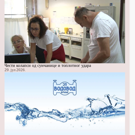
Чести колапси од сунчанице и топлотног удара
29. јул 2026.