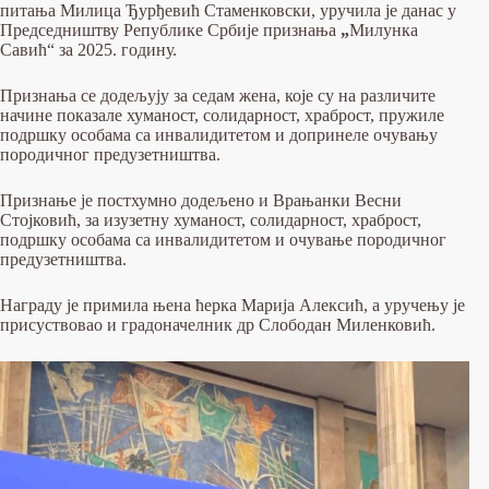
питања Милица Ђурђевић Стаменковски, уручила је данас у
Председништву Републике Србије признања
„
Милунка
Савић“ за 2025. годину.
Признања се додељују за седам жена, које су на различите
начине показале хуманост, солидарност, храброст, пружиле
подршку особама са инвалидитетом и допринеле очувању
породичног предузетништва.
Признање је постхумно додељено и Врањанки Весни
Стојковић, за изузетну хуманост, солидарност, храброст,
подршку особама са инвалидитетом и очување породичног
предузетништва.
Награду је примила њена ћерка Марија Алексић, а уручењу је
присуствовао и градоначелник др Слободан Миленковић.