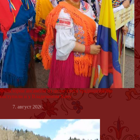
Фолклорни ансамбли из целог света традиционално
наступили и у Владичином Хану
7. август 2026.