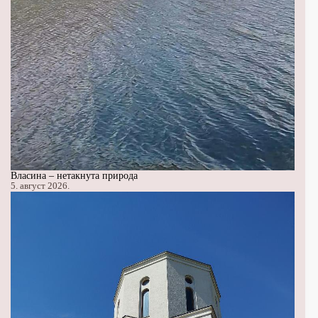
Власина – нетакнута природа
5. август 2026.