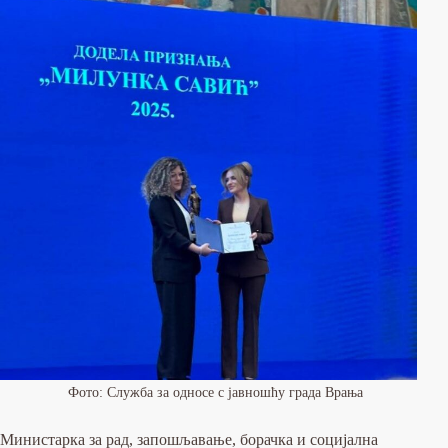
Фото: Служба за односе с јавношћу града Врања
Министарка за рад, запошљавање, борачка и социјална