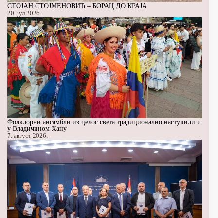
СТОЈАН СТОЈМЕНОВИЋ – БОРАЦ ДО КРАЈА
20. јул 2026.
Фолклорни ансамбли из целог света традиционално наступили и
у Владичином Хану
7. август 2026.