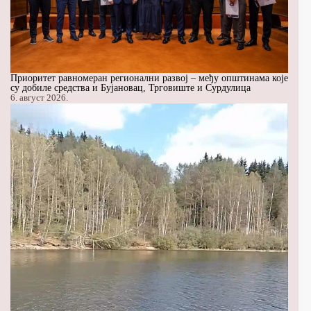
Приоритет равномеран регионални развој – међу општинама које
су добиле средства и Бујановац, Трговиште и Сурдулица
6. август 2026.