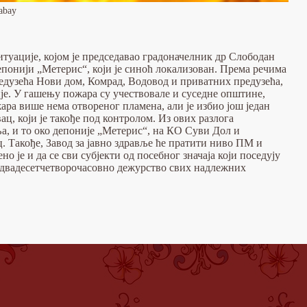
abay
итуације, којом је председавао градоначелник др Слободан
понији „Метерис“, који је синоћ локализован. Према речима
редузећа Нови дом, Комрад, Водовод и приватних предузећа,
је. У гашењу пожара су учествовале и суседне општине,
ра више нема отвореног пламена, али је избио још један
ц, који је такође под контролом. Из ових разлога
ња, и то око депоније „Метерис“, на КО Суви Дол и
. Такође, Завод за јавно здравље ће пратити ниво ПМ и
о је и да се сви субјекти од посебног значаја који поседују
о двадесетчетворочасовно дежурство свих надлежних