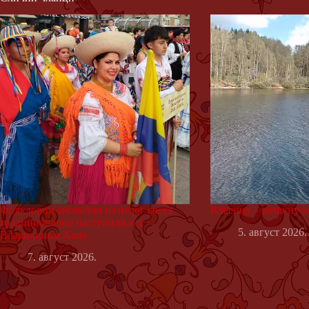
Фолклорни ансамбли из целог света
Власина – нетакнут
традиционално наступили и у
5. август 2026.
Владичином Хану
7. август 2026.