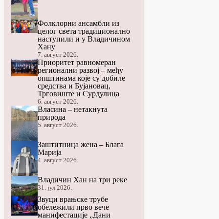
Фолклорни ансамбли из
целог света традиционално
наступили и у Владичином
Хану
7. август 2026.
Приоритет равномеран
регионални развој – међу
општинама које су добиле
средства и Бујановац,
Трговиште и Сурдулица
6. август 2026.
Власина – нетакнута
природа
5. август 2026.
Заштитница жена – Блага
Марија
4. август 2026.
Владичин Хан на три реке
31. јул 2026.
Звуци врањске трубе
обележили прво вече
манифестације „Дани