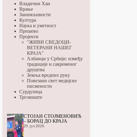
Владичин Хан
Врање
Занимљивости
Култура
Наука и уметност
Прешево
Пројекти
"ЖИВИ СВЕДОЦИ-
ВЕТЕРАНИ НАШЕГ
КРАЈА"
Албанци у Србији: између
традиције и савременог
друштва
Земља вредних руку
Повезани свет медијске
писмености
Сурдулица
Трговиште
СТОЈАН СТОЈМЕНОВИЋ
– БОРАЦ ДО КРАЈА
20. јул 2026.