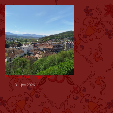
Владичин Хан на три реке
31. јул 2026.