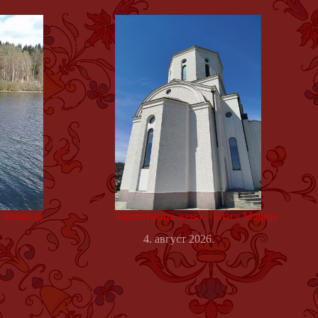
а природа
Заштитница жена – Блага Марија
4. август 2026.