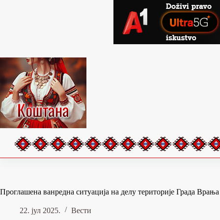
Skip
to
content
Проглашена ванредна ситуација на делу територије Града Врања
22. јул 2025.
Вести