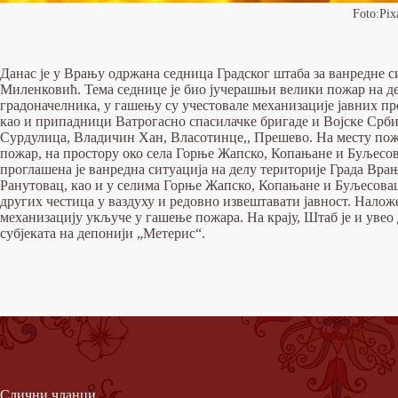
Foto:Pix
Данас је у Врању одржана седница Градског штаба за ванредне с
Миленковић. Тема седнице је био јучерашњи велики пожар на де
градоначелника, у гашењу су учестовале механизације јавних п
као и припадници Ватрогасно спасилачке бригаде и Војске Срби
Сурдулица, Владичин Хан, Власотинце,, Прешево. На месту пожа
пожар, на простору око села Горње Жапско, Копањане и Буљесова
проглашена је ванредна ситуација на делу територије Града Вра
Ранутовац, као и у селима Горње Жапско, Копањане и Буљесовац
других честица у ваздуху и редовно извештавати јавност. Наложен
механизацију укључе у гашење пожара. На крају, Штаб је и уве
субјеката на депонији „Метерис“.
Слични чланци