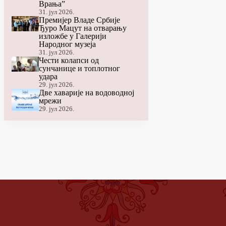
Врања”
31. јул 2026.
Премијер Владе Србије
Ђуро Мацут на отварању
изложбе у Галерији
Народног музеја
31. јул 2026.
Чести колапси од
сунчанице и топлотног
удара
29. јул 2026.
Две хаварије на водоводној
мрежи
29. јул 2026.