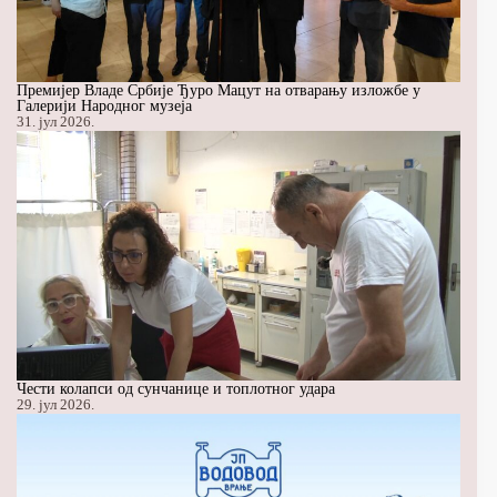
Премијер Владе Србије Ђуро Мацут на отварању изложбе у
Галерији Народног музеја
31. јул 2026.
Чести колапси од сунчанице и топлотног удара
29. јул 2026.