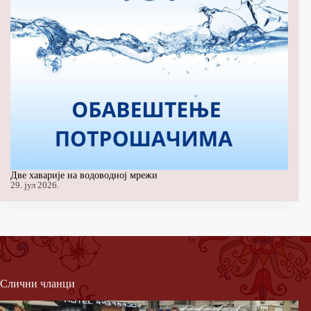
Две хаварије на водоводној мрежи
29. јул 2026.
Слични чланци