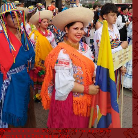
Фолклорни ансамбли из целог света традиционално
наступили и у Владичином Хану