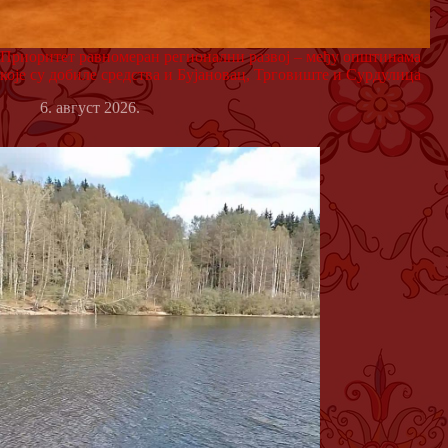
Приоритет равномеран регионални развој – међу општинама
које су добиле средства и Бујановац, Трговиште и Сурдулица
6. август 2026.