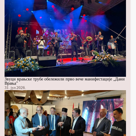
Звуци врањске трубе обележили прво вече манифестације „Дани
Врања”
31. јул 2026.