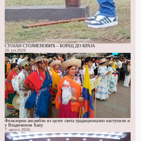
СТОЈАН СТОЈМЕНОВИЋ – БОРАЦ ДО КРАЈА
20. јул 2026.
Фолклорни ансамбли из целог света традиционално наступили и
у Владичином Хану
7. август 2026.