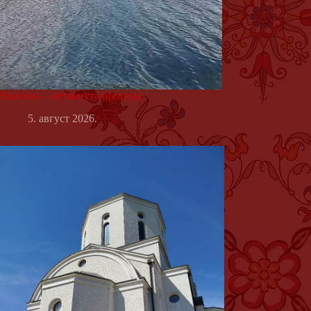
Власина – нетакнута природа
5. август 2026.