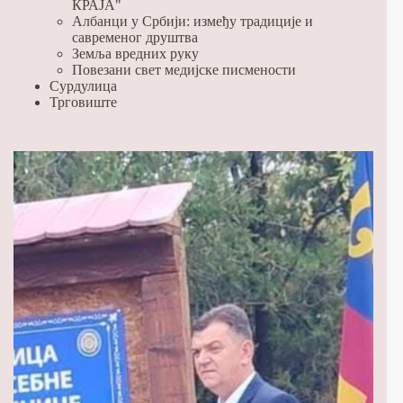
КРАЈА"
Албанци у Србији: између традиције и
савременог друштва
Земља вредних руку
Повезани свет медијске писмености
Сурдулица
Трговиште