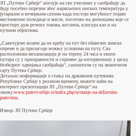
ЈП „Путеви Србије“ апелује на све учеснике у саобраћају да
буду посебно опрезни због најављених ниских температура у
јутарњим и вечерњим сатима када постоји могућност појаве
местимичне поледице и магле, поготово на деоницама које се
простиру дуж речних токова, котлина, клисура као и на
путним објектима.
„Саветујемо возаче да не крећу на пут без обавезне зимске
опреме и да прилагоде вожњу условима на путу. Сва
расположива механизација је на терену 24 часа и екипе
путара су у приправности и спремне да интервенишу у циљу
безбедног одвијања саобраћаја“, саопштили су на званичном
сајту Путева Србије.
Детаљне информације о стању на државним путевима
Републике Србије у реалном времену, можете наћи на
интернет презентацији ЈП „Путеви Србије“ на
линку:
www.putevi-srbije.rs/index.php/sr/stanje-na-državnim-
putevima
.
Извор: ЈП Путеви Србије