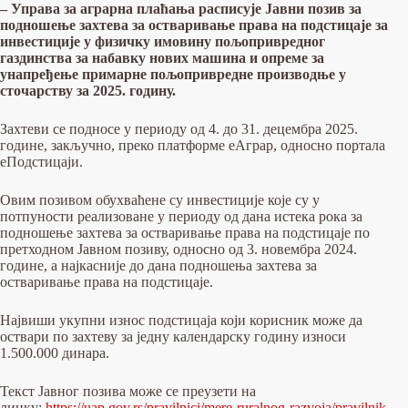
– Управа за аграрна плаћања расписује Јавни позив за
подношење захтева за остваривање права на подстицаје за
инвестиције у физичку имовину пољопривредног
газдинства за набавку нових машина и опреме за
унапређење примарне пољопривредне производње у
сточарству за 2025. годину.
Захтеви се подносе у периоду од 4. до 31. децембра 2025.
године, закључно, преко платформе еАграр, односно портала
еПодстицаји.
Овим позивом обухваћене су инвестиције које су у
потпуности реализоване у периоду од дана истека рока за
подношење захтева за остваривање права на подстицаје по
претходном Jавном позиву, односно од 3. новембра 2024.
године, a најкасније до дана подношења захтева за
остваривање права на подстицаје.
Највиши укупни износ подстицаја који корисник може да
оствари по захтеву за једну календарску годину износи
1.500.000 динара.
Текст Јавног позива може се преузети на
линку:
https://uap.gov.rs/pravilnici/mere-ruralnog-razvoja/pravilnik-