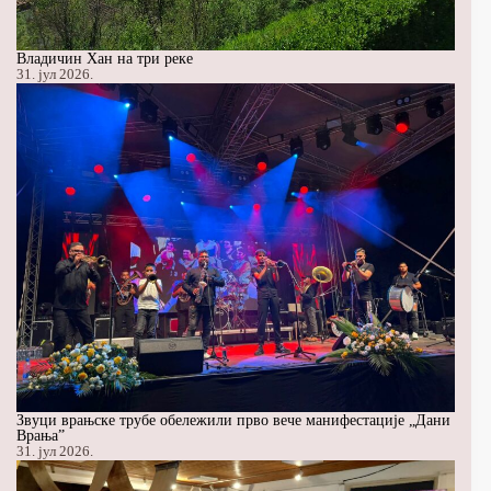
Владичин Хан на три реке
31. јул 2026.
Звуци врањске трубе обележили прво вече манифестације „Дани
Врања”
31. јул 2026.