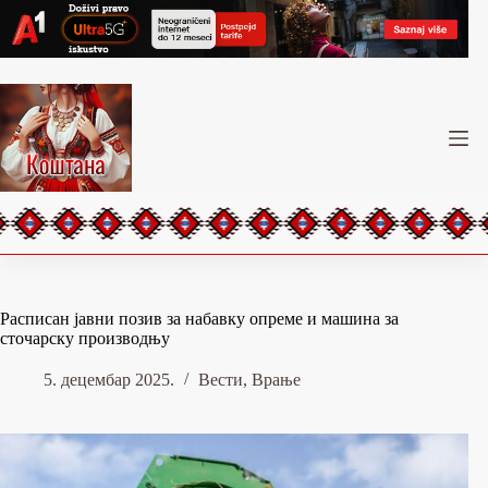
Skip
to
content
Расписан јавни позив за набавку опреме и машина за
сточарску производњу
5. децембар 2025.
Вести
,
Врање