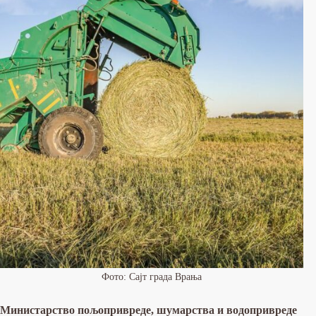
Фото: Сајт града Врања
Министарство пољопривреде, шумарства и водопривреде