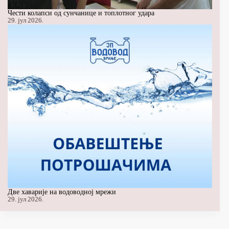
Чести колапси од сунчанице и топлотног удара
29. јул 2026.
Две хаварије на водоводној мрежи
29. јул 2026.