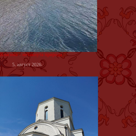
Власина – нетакнута природа
5. август 2026.