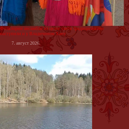
Фолклорни ансамбли из целог света традиционално
наступили и у Владичином Хану
7. август 2026.