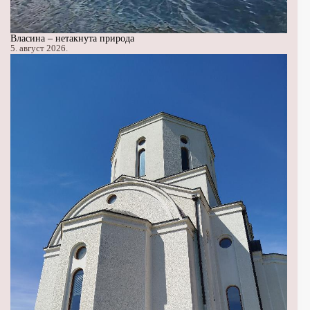
Власина – нетакнута природа
5. август 2026.