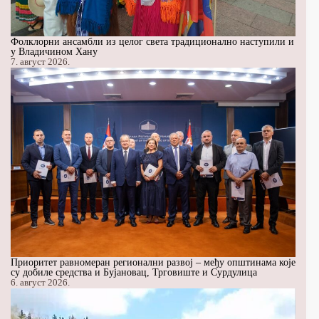
Фолклорни ансамбли из целог света традиционално наступили и
у Владичином Хану
7. август 2026.
Приоритет равномеран регионални развој – међу општинама које
су добиле средства и Бујановац, Трговиште и Сурдулица
6. август 2026.