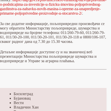
o-podsticajima-za-investicije-u-fizicku-imovinu-poljoprivrednog-
gazdinstva-za-nabavku-novih-masina-i-opreme-za-unapredjenje-
primarne-poljoprivredne-proizvodnje-u-stocarstvu-2/
.
За све додатне информације, пољопривредни произвођачи се
могу обратити Министарству пољопривреде, шумарства и
водопривреде на бројеве телефона: 011/260-79-60, 011/260-79-
61, 011/30-20-100, 011/30-20-101, 011/30-20-118 и 0800/106-107,
сваког радног дана од 7.30 до 15.30 часова.
Детаљне информације доступне су и на званичној веб
презентацији Министарства пољопривреде шумарства и
водопривреде и Управе за аграрна плаћања.
Босилеград
Бујановац
Вести
Владичин Хан