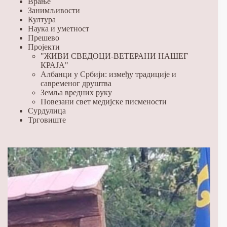
Врање
Занимљивости
Култура
Наука и уметност
Прешево
Пројекти
"ЖИВИ СВЕДОЦИ-ВЕТЕРАНИ НАШЕГ
КРАЈА"
Албанци у Србији: између традиције и
савременог друштва
Земља вредних руку
Повезани свет медијске писмености
Сурдулица
Трговиште