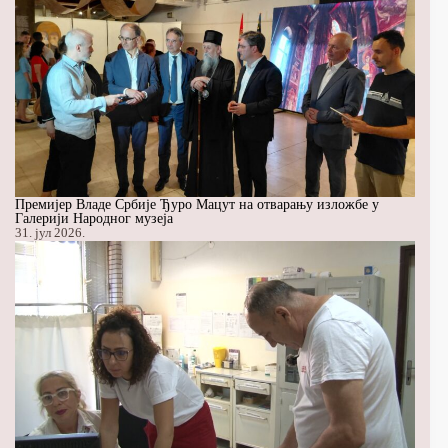
Премијер Владе Србије Ђуро Мацут на отварању изложбе у
Галерији Народног музеја
31. јул 2026.