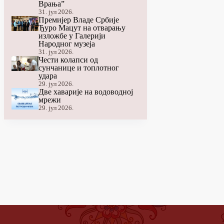
Врања”
31. јул 2026.
Премијер Владе Србије
Ђуро Мацут на отварању
изложбе у Галерији
Народног музеја
31. јул 2026.
Чести колапси од
сунчанице и топлотног
удара
29. јул 2026.
Две хаварије на водоводној
мрежи
29. јул 2026.