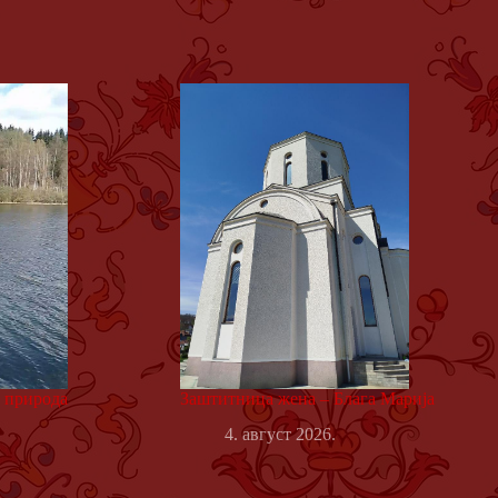
а природа
Заштитница жена – Блага Марија
4. август 2026.