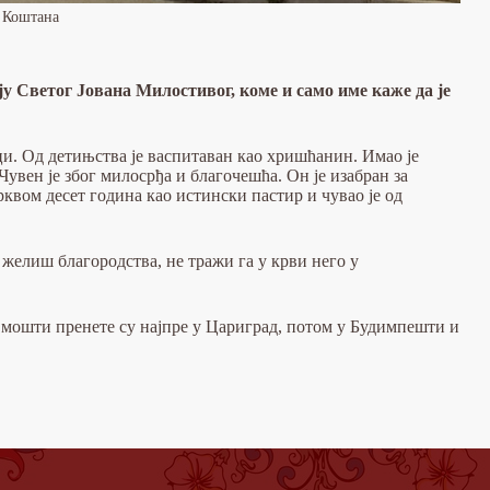
 Коштана
 Светог Јована Милостивог, коме и само име каже да је
и. Од детињства је васпитаван као хришћанин. Имао је
 Чувен је због милосрђа и благочешћа. Он је изабран за
рквом десет година као истински пастир и чувао је од
 желиш благородства, не тражи га у крви него у
 мошти пренете су најпре у Цариград, потом у Будимпешти и