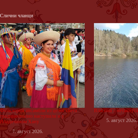
Слични чланци
Фолклорни ансамбли из целог света
Власина – нетакнут
традиционално наступили и у
5. август 2026.
Владичином Хану
7. август 2026.