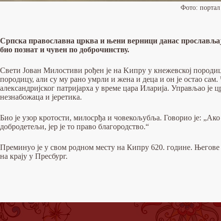
Фото: портал
Српска православна црква и њени верници данас прослављају
био познат и чувен по доброчинству.
Свети Јован Милостиви рођен је на Kипру у кнежевској породиц
породицу, али су му рано умрли и жена и деца и он је остао сам.
александријског патријарха у време цара Иларија. Управљао је ц
незнабожаца и јеретика.
Био је узор кротости, милосрђа и човекољубља. Говорио је: „Ако
добродетељи, јер је то право благородство.“
Преминуо је у свом родном месту на Кипру 620. године. Његове
на крају у Пресбург.