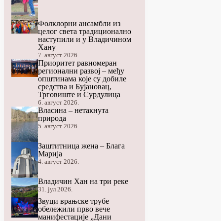
Фолклорни ансамбли из
целог света традиционално
наступили и у Владичином
Хану
7. август 2026.
Приоритет равномеран
регионални развој – међу
општинама које су добиле
средства и Бујановац,
Трговиште и Сурдулица
6. август 2026.
Власина – нетакнута
природа
5. август 2026.
Заштитница жена – Блага
Марија
4. август 2026.
Владичин Хан на три реке
31. јул 2026.
Звуци врањске трубе
обележили прво вече
манифестације „Дани