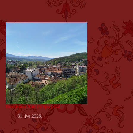
Владичин Хан на три реке
31. јул 2026.