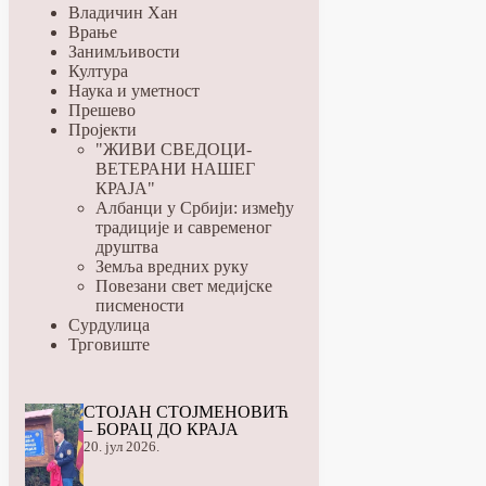
Владичин Хан
Врање
Занимљивости
Култура
Наука и уметност
Прешево
Пројекти
"ЖИВИ СВЕДОЦИ-
ВЕТЕРАНИ НАШЕГ
КРАЈА"
Албанци у Србији: између
традиције и савременог
друштва
Земља вредних руку
Повезани свет медијске
писмености
Сурдулица
Трговиште
СТОЈАН СТОЈМЕНОВИЋ
– БОРАЦ ДО КРАЈА
20. јул 2026.