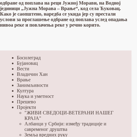
одбране од поплава на реци Јужној Морави, на Водној
јединици „Јужна Морава – Врање“, код села Ћуковац.
Како је саопштено, наредба се укида јер су престали
услови за проглашење одбране од поплава услед опадања
нивоа реке и повлачења реке у речно корито.
Босилеград
Бујановац
Вести
Владичин Хан
Врање
Занимљивости
Култура
Наука и уметност
Прешево
Пројекти
"ЖИВИ СВЕДОЦИ-ВЕТЕРАНИ НАШЕГ
КРАЈА"
Албанци у Србији: између традиције и
савременог друштва
Земља вредних руку