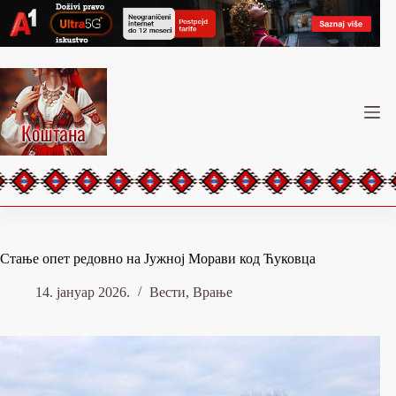
Skip
to
content
Стање опет редовно на Јужној Морави код Ћуковца
14. јануар 2026.
Вести
,
Врање