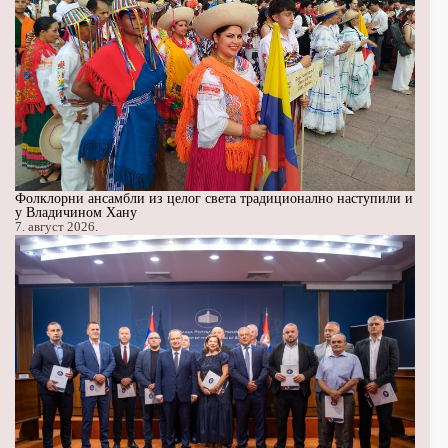
Фолклорни ансамбли из целог света традиционално наступили и
у Владичином Хану
7. август 2026.