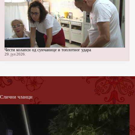
Чести колапси од сунчанице и топлотног удара
29. јул 2026.
Слични чланци