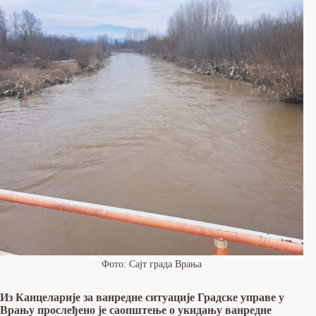
Фото: Сајт града Врања
Из Канцеларије за ванредне ситуације Градске управе у
Врању прослеђено је саопштење о укидању ванредне