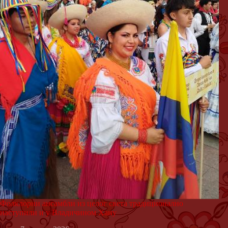
Фолклорни ансамбли из целог света традиционално
наступили и у Владичином Хану