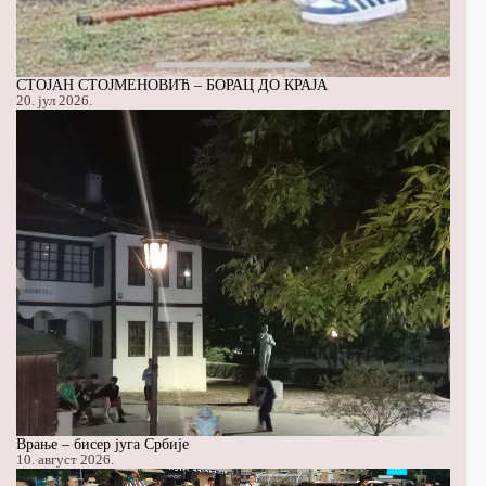
СТОЈАН СТОЈМЕНОВИЋ – БОРАЦ ДО КРАЈА
20. јул 2026.
Врање – бисер југа Србије
10. август 2026.