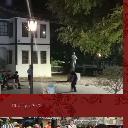
Врање – бисер југа Србије
10. август 2026.