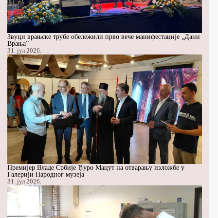
Звуци врањске трубе обележили прво вече манифестације „Дани
Врања”
31. јул 2026.
Премијер Владе Србије Ђуро Мацут на отварању изложбе у
Галерији Народног музеја
31. јул 2026.