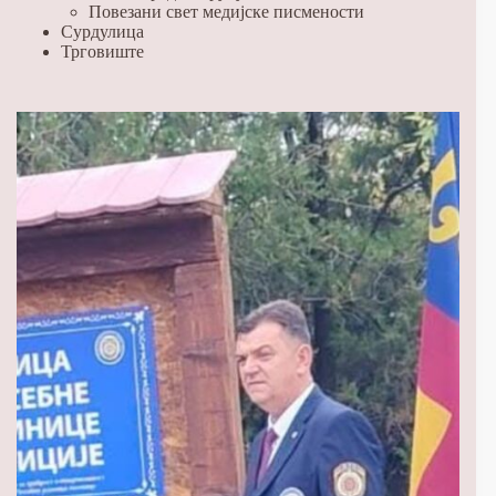
Повезани свет медијске писмености
Сурдулица
Трговиште