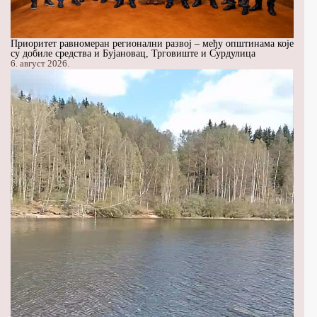
Приоритет равномеран регионални развој – међу општинама које
су добиле средства и Бујановац, Трговиште и Сурдулица
6. август 2026.