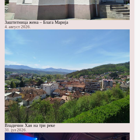
Заштитница жена – Блага Марија
4. август 2026.
Владичин Хан на три реке
31. јул 2026.