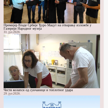
Премијер Владе Србије Ђуро Мацут на отварању изложбе у
Галерији Народног музеја
31. јул 2026.
Чести колапси од сунчанице и топлотног удара
29. јул 2026.