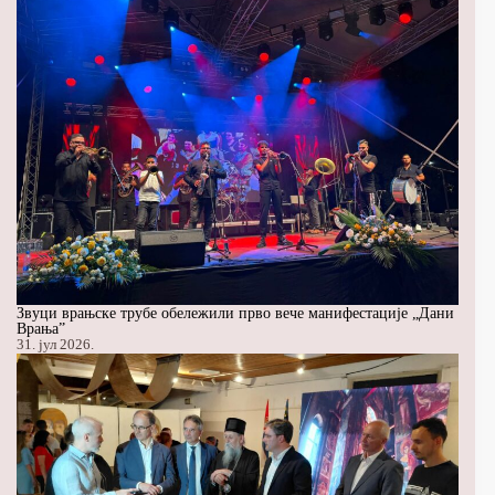
Звуци врањске трубе обележили прво вече манифестације „Дани
Врања”
31. јул 2026.