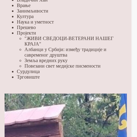
Врање
Занимљивости
Култура
Наука и уметност
Прешево
Пројекти
"ЖИВИ СВЕДОЦИ-ВЕТЕРАНИ НАШЕГ
КРАЈА"
Албанци у Србији: између традиције и
савременог друштва
Земља вредних руку
Повезани свет медијске писмености
Сурдулица
Трговиште