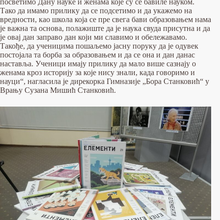
посветимо Дану науке и женама које су се бавиле науком.
Тако да имамо прилику да се подсетимо и да укажемо на
вредности, као школа која се пре свега бави образовањем нама
је важна та основа, полажиште да је наука свуда присутна и да
је овај дан заправо дан који ми славимо и обележавамо.
Такође, да ученицима пошаљемо јасну поруку да је одувек
постојала та борба за образовањем и да се она и дан данас
наставља. Ученици имају прилику да мало више сазнају о
женама кроз историју за које нису знали, када говоримо и
науци“, нагласила је дирекорка Гимназије „Бора Станковић“ у
Врању Сузана Мишић Станковић.