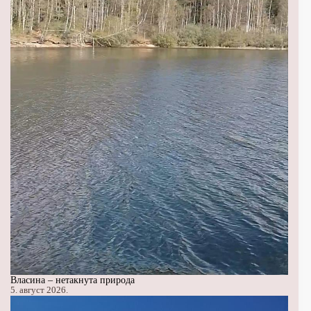
Власина – нетакнута природа
5. август 2026.