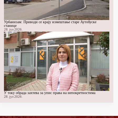
Урбанизам: Приводи се крају измештање старе Аутобуске
станице
28. јул 2026.
У току обрада захтева за упис права на непокретностима
28. јул 2026.