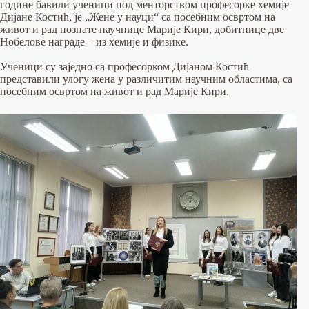
године бавили ученици под менторством професорке хемије
Дијане Костић, је „Жене у науци“ са посебним освртом на
живот и рад познате научнице Марије Кири, добитнице две
Нобелове награде – из хемије и физике.
Ученици су заједно са професорком Дијаном Костић
представили улогу жена у различитим научним областима, са
посебним освртом на живот и рад Марије Кири.