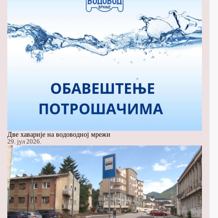
Две хаварије на водоводној мрежи
29. јул 2026.