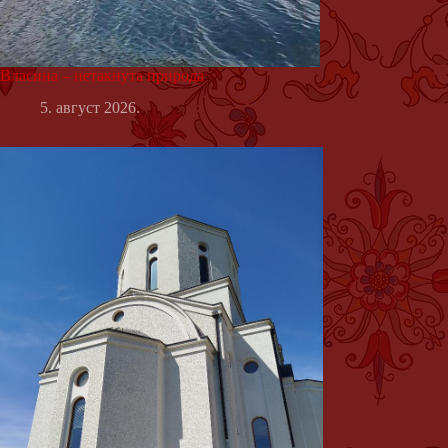
Власина – нетакнута природа
5. август 2026.