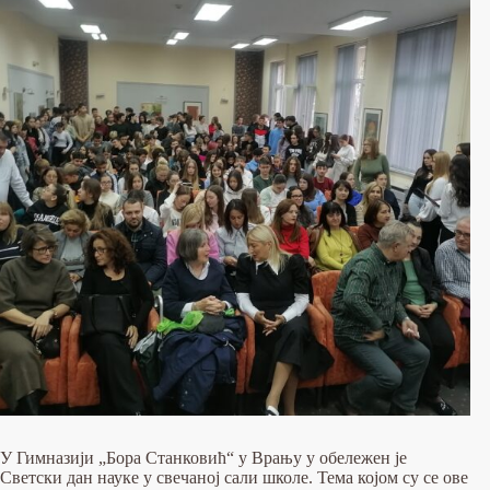
У Гимназији „Бора Станковић“ у Врању у обележен је
Светски дан науке у свечаној сали школе. Тема којом су се ове