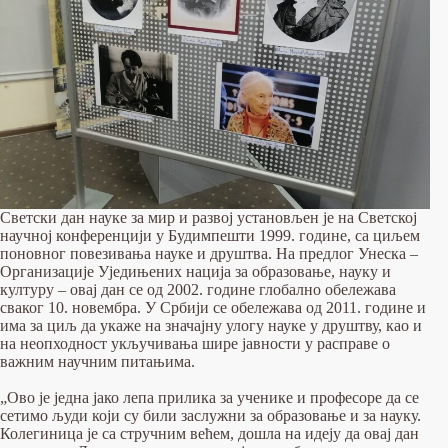
Светски дан науке за мир и развој установљен је на Светској
научној конференцији у Будимпешти 1999. године, са циљем
поновног повезивања науке и друштва. На предлог Унеска –
Организације Уједињених нација за образовање, науку и
културу – овај дан се од 2002. године глобално обележава
сваког 10. новембра. У Србији се обележава од 2011. године и
има за циљ да укаже на значајну улогу науке у друштву, као и
на неопходност укључивања шире јавности у расправе о
важним научним питањима.
„Ово је једна јако лепа прилика за ученике и професоре да се
сетимо људи који су били заслужни за образовање и за науку.
Колегиница је са стручним већем, дошла на идеју да овај дан