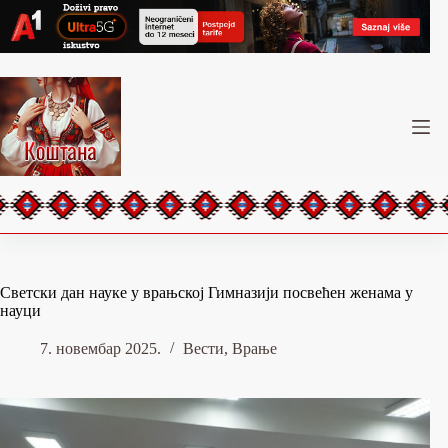
Skip
to
content
Светски дан науке у врањској Гимназији посвећен женама у
науци
7. новембар 2025.
Вести
,
Врање