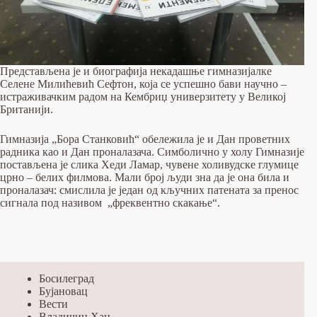
Представљена је и биографија некадашње гимназијалке
Селене Милићевић Сефтон, која се успешно бави научно –
истраживачким радом на Кембриџ универзитету у Великој
Британији.
Гимназија „Бора Станковић“ обележила је и Дан проветних
радника као и Дан проналазача. Симболично у холу Гимназије
постављена је слика Хеди Ламар, чувене холивудске глумице
црно – белих филмова. Мали број људи зна да је она била и
проналазач: смислила је један од кључних патената за пренос
сигнала под називом „фреквентно скакање“.
Босилеград
Бујановац
Вести
Владичин Хан