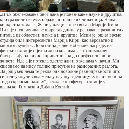
„Циљ обележавања овог дана је повезивање науке и друштва,
кроз различите теме, обраде историјских чињеница. Наша
конкретна тема је „Жене у науци“, пре свега о Марији Кири.
Циљ је и укључивање шире заједнице у решавање различитих
питања из области и науке а и друштва. Мени је још за време
студија била интересантна Марија Кири, као вероватно и
многим људима. Добитница је две Нобелове награде, из
физике и хемије и једна жена која има јако занимљиву
биографију од личног приватног па до професионалног
живота. Идеја је потекла одатле али и о женама у науци. Ми
сви знамо да нису толико присутне из разноразних разлога.
Да још увек нема те рекла бих довољне равноправности што
се тиче укључивања жена у научну заједницу. Хтели смо и на
то да скренемо пажњу“, рекла је професорка хемије у
врањској Гимназији Дијана Костић.