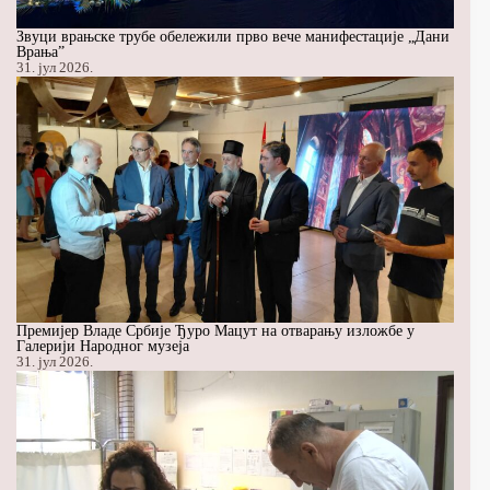
Звуци врањске трубе обележили прво вече манифестације „Дани
Врања”
31. јул 2026.
Премијер Владе Србије Ђуро Мацут на отварању изложбе у
Галерији Народног музеја
31. јул 2026.