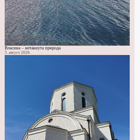
Власина – нетакнута природа
5. август 2026.