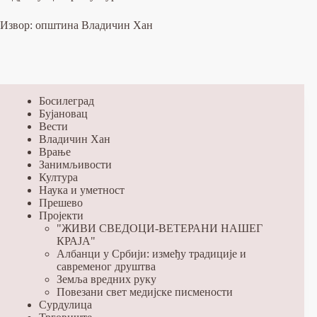
Извор: општина Владичин Хан
Босилеград
Бујановац
Вести
Владичин Хан
Врање
Занимљивости
Култура
Наука и уметност
Прешево
Пројекти
"ЖИВИ СВЕДОЦИ-ВЕТЕРАНИ НАШЕГ
КРАЈА"
Албанци у Србији: између традиције и
савременог друштва
Земља вредних руку
Повезани свет медијске писмености
Сурдулица