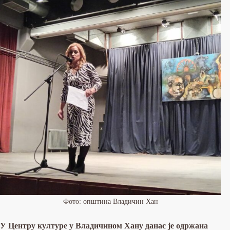
Фото: општина Владичин Хан
У Центру културе у Владичином Хану данас је одржана