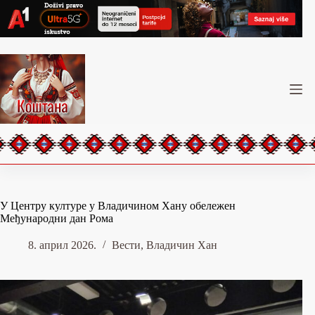
Skip
to
content
У Цeнтру културе у Владичином Хану обележен
Међународни дан Рома
8. април 2026.
Вести
,
Владичин Хан