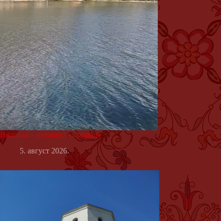
Власина – нетакнута природа
5. август 2026.