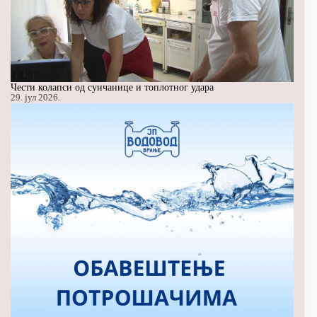
Чести колапси од сунчанице и топлотног удара
29. јул 2026.