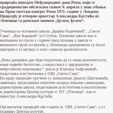
приредба поводом Међународног дана Рома, који се
традиционално обележава сваког 8. априла у знак сећања
на Први светски конгрес Рома 1971. године у Лондону.
Приредбу је отворио оркестар Александра Крстића из
Лепенице са ромском химном „Ђелем, ђелем“.
Ученици из основних школа „Бранко Радичевић“, „Свети
Сава“, „Вук Караџић“ из Стубла, Техничке школе као и
малишани из групе у години пред полазак у школу и
мешовите групе из вртића у Лепеници припремили су богат
програм и уз музику и плес славили различитости.
„Нека данашњи дан буде подсетник да су наше различитости,
наше највеће богатство, а наша снага у заједништву и
међусобном поштовању“, рекла је Благица Анђелковић,
педагошка асистенткиња у ОШ „Свети Сава“.
На крају приредбе уручене су захвалнице Данилу Цветковићу,
заменику председника општине испред локалне самоуправе,
директорима школа, педагошким асистентима и васпитачима
и директорима Центра културе и ПУ „Пчелица“, као и
оркестру Александра Крстића.
Организатор приредбе ове године је ОШ „Свети Сава“, а уз
подршку Центра културе.