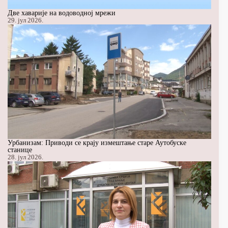
Две хаварије на водоводној мрежи
29. јул 2026.
Урбанизам: Приводи се крају измештање старе Аутобуске
станице
28. јул 2026.