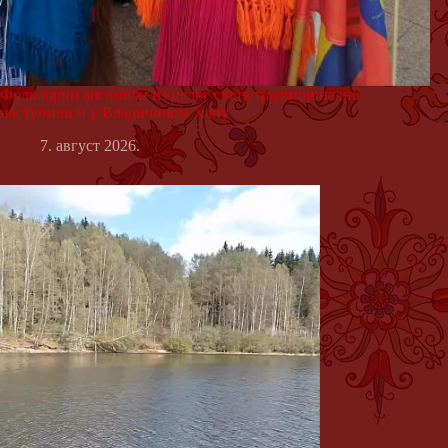
Фолклорни ансамбли из целог света традиционално
наступили и у Владичином Хану
7. август 2026.