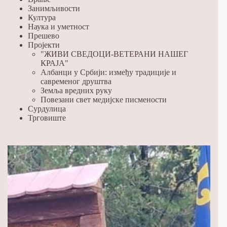
Занимљивости
Култура
Наука и уметност
Прешево
Пројекти
"ЖИВИ СВЕДОЦИ-ВЕТЕРАНИ НАШЕГ
КРАЈА"
Албанци у Србији: између традиције и
савременог друштва
Земља вредних руку
Повезани свет медијске писмености
Сурдулица
Трговиште