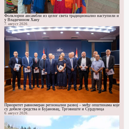
Фолклорни ансамбли из целог света традиционално наступили и
у Владичином Хану
7. август 2026.
Приоритет равномеран регионални развој – међу општинама које
су добиле средства и Бујановац, Трговиште и Сурдулица
6. август 2026.