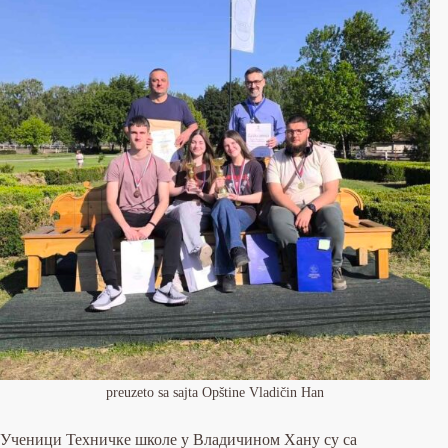
preuzeto sa sajta Opštine Vladičin Han
Ученици Техничке школе у Владичином Хану су са