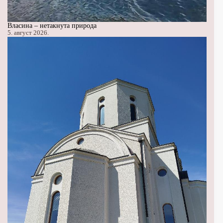
Власина – нетакнута природа
5. август 2026.