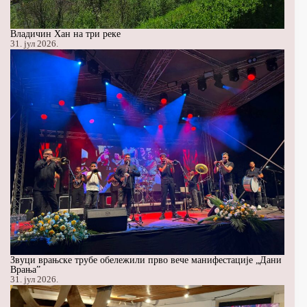
Владичин Хан на три реке
31. јул 2026.
Звуци врањске трубе обележили прво вече манифестације „Дани
Врања”
31. јул 2026.