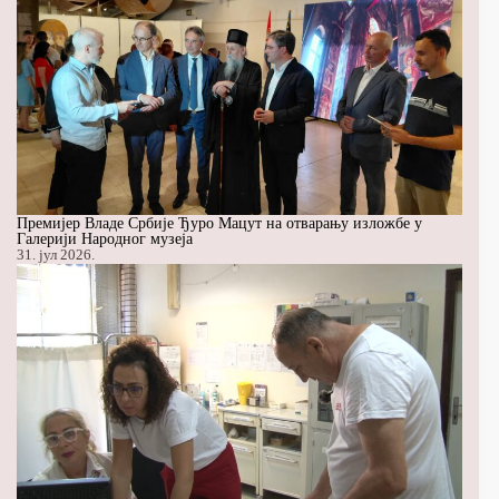
Премијер Владе Србије Ђуро Мацут на отварању изложбе у
Галерији Народног музеја
31. јул 2026.