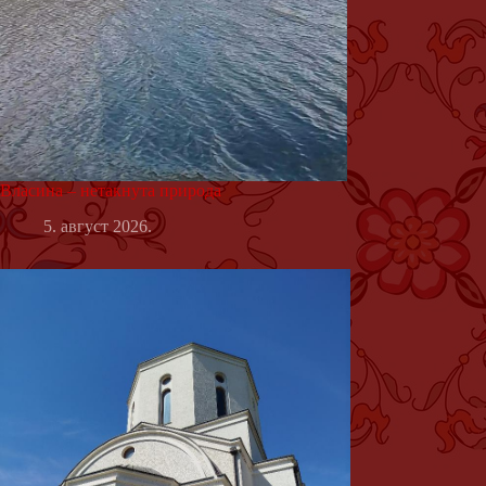
Власина – нетакнута природа
5. август 2026.