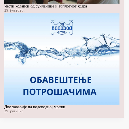
Чести колапси од сунчанице и топлотног удара
29. јул 2026.
Две хаварије на водоводној мрежи
29. јул 2026.