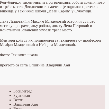
Републичког такмичења из програмирања робота донели прво
и треће место. Дводневно такмичење је одржано протеклог
викенда у Техничкој школи „Иван Сарић“ у Суботици.
Лана Лазаревић и Максим Младеновић освојили су прво
место у програмирању робота, док су Лена Петровић и
Константин Јовановић заузели треће место.
Ментори који су их припремали за такмичења су професори
Млађан Младеновић и Небојша Младеновић.
Фото: Техничка школа
преузето са сајта Општине Владичин Хан
Босилеград
Бујановац
Вести
Владичин Хан
Врање