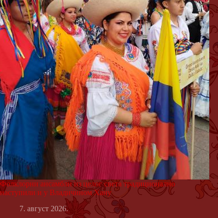
Фолклорни ансамбли из целог света традиционално
наступили и у Владичином Хану
7. август 2026.