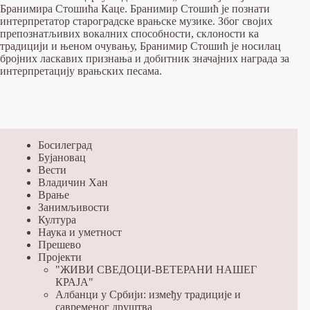
Бранимира Стошића Каце. Бранимир Стошић је познати
интерпретатор староградске врањске музике. Због својих
препознатљивих вокалних способности, склоности ка
традицији и њеном очувању, Бранимир Стошић је носилац
бројних ласкавих признања и добитник значајних награда за
интерпретацију врањских песама.
Босилеград
Бујановац
Вести
Владичин Хан
Врање
Занимљивости
Култура
Наука и уметност
Прешево
Пројекти
"ЖИВИ СВЕДОЦИ-ВЕТЕРАНИ НАШЕГ
КРАЈА"
Албанци у Србији: између традиције и
савременог друштва