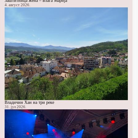
Заштитница жена – Блага Марија
4. август 2026.
Владичин Хан на три реке
31. јул 2026.