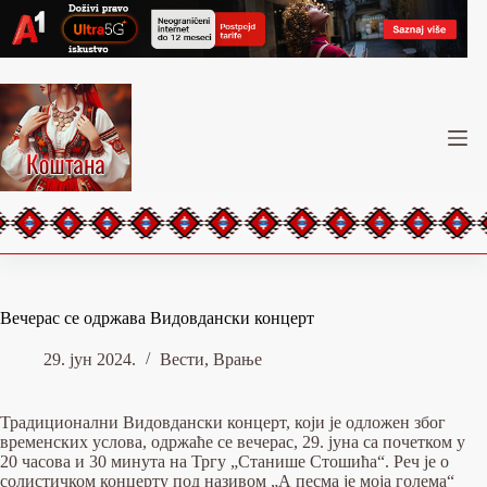
Skip
to
content
Вечерас се одржава Видовдански концерт
29. јун 2024.
Вести
,
Врање
Традиционални Видовдански концерт, који је одложен због
временских услова, одржаће се вечерас, 29. јуна са почетком у
20 часова и 30 минута на Тргу „Станише Стошића“. Реч је о
солистичком концерту под називом „А песма је моја голема“