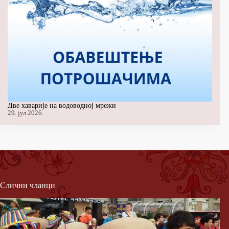
Две хаварије на водоводној мрежи
29. јул 2026.
Слични чланци