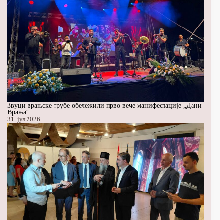
Звуци врањске трубе обележили прво вече манифестације „Дани
Врања”
31. јул 2026.