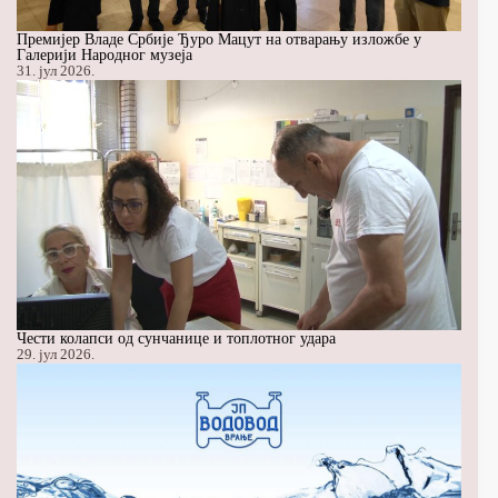
Премијер Владе Србије Ђуро Мацут на отварању изложбе у
Галерији Народног музеја
31. јул 2026.
Чести колапси од сунчанице и топлотног удара
29. јул 2026.