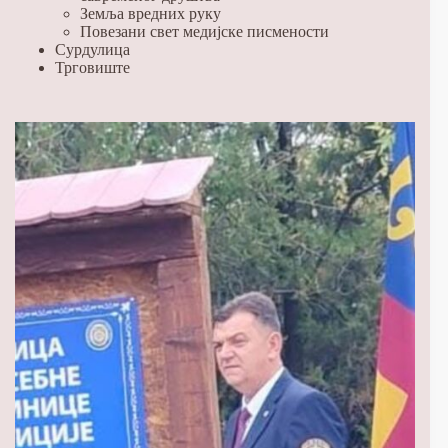
Земља вредних руку
Повезани свет медијске писмености
Сурдулица
Трговиште