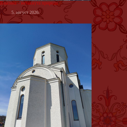
Власина – нетакнута природа
5. август 2026.