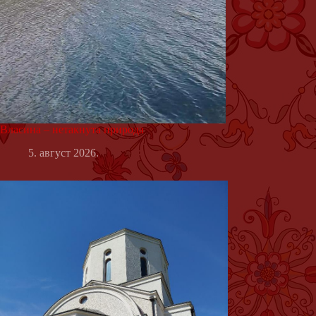
Власина – нетакнута природа
5. август 2026.