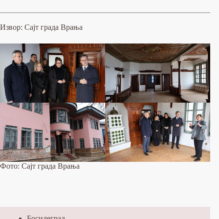
Извор: Сајт града Врања
Фото: Сајт града Врања
Босилеград