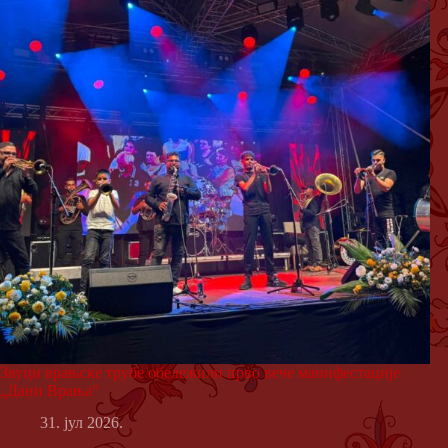
Звуци врањске трубе обележили прво вече манифестације
„Дани Врања”
31. јул 2026.