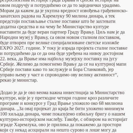
овом подручју и потрудићемо се да то заједнички урадимо.
Морам да кажем да је укупна вредност извођења грађевинско-
занатских радова на Харемлуку 90 милина динара, а тек
предстоји постављање сталне поставке што ће захтевати
додатна средства и на чему ће Министарство културе
наставити да буде веран партнер Граду Врању. Циљ нам је да
Народни музеј у Врању, са овом новом сталном поставком,
буде отворен пре велике специјализоване светске изложбе
ЕXPO 2027. године. У току је израда пројекта сталне поставке
и потрудићемо да се да она буде уређена на нивоу достојном
22. века, да Врање има најбољу музејску поставку на југу
Србије. Желимо да помогнемо Врању да се на културној мапи
Србије постави како то заслужује и Бора Станковић, јер
управо њему у част и спроводимо ову велику активност“,
рекао је министар.
Додао је да је ово веома важна инвестиција за Министарство
културе, које је у претходне четири године кроз различите
програме и конкурсе у Град Врање уложило око 68 милиона
динара. ,,За овај пројекат до краја ће бити уложено минимум
100 хиљада динара, чиме показујемо озбиљну бригу о нашем
културно-историјском наслеђу. Такође, с обзиром на историјат
зграде Харемлука, ово је прилика да покажемо да простори
који су некад асоцирали на нешто сурово и лоше могу да