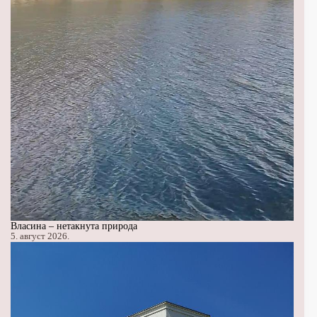
Власина – нетакнута природа
5. август 2026.