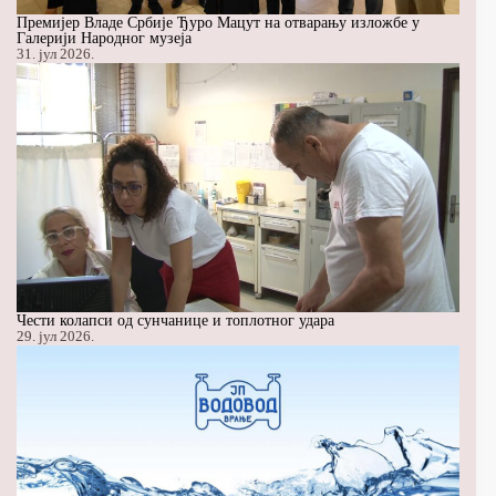
Премијер Владе Србије Ђуро Мацут на отварању изложбе у
Галерији Народног музеја
31. јул 2026.
Чести колапси од сунчанице и топлотног удара
29. јул 2026.