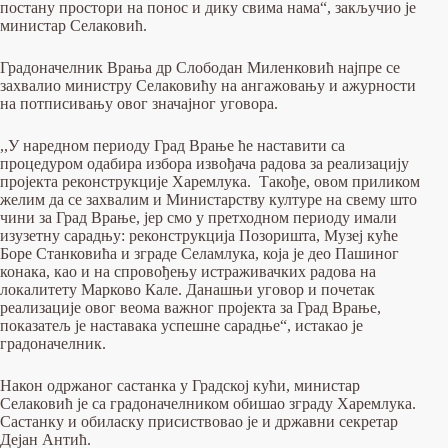
постану простори на понос и дику свима нама“, закључио је
министар Селаковић.
Градоначелник Врања др Слободан Миленковић најпре се
захвалио министру Селаковићу на ангажовању и ажурности
на потписивању овог значајног уговора.
,,У наредном периоду Град Врање ће наставити са
процедуром одабира избора извођача радова за реализацију
пројекта реконструкције Харемлука. Такође, овом приликом
желим да се захвалим и Министарству културе на свему што
чини за Град Врање, јер смо у претходном периоду имали
изузетну сарадњу: реконструкција Позоришта, Музеј куће
Боре Станковића и зграде Селамлука, која је део Пашиног
конака, као и на спровођењу истраживачких радова на
локалитету Марково Кале. Данашњи уговор и почетак
реализације овог веома важног пројекта за Град Врање,
показатељ је наставака успешне сарадње“, истакао је
градоначелник.
Након одржаног састанка у Градској кући, министар
Селаковић је са градоначелником обишао зграду Харемлука.
Састанку и обиласку присиствовао је и државни секретар
Дејан Антић.