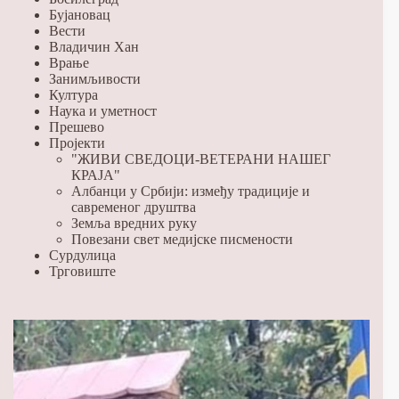
Бујановац
Вести
Владичин Хан
Врање
Занимљивости
Култура
Наука и уметност
Прешево
Пројекти
"ЖИВИ СВЕДОЦИ-ВЕТЕРАНИ НАШЕГ
КРАЈА"
Албанци у Србији: између традиције и
савременог друштва
Земља вредних руку
Повезани свет медијске писмености
Сурдулица
Трговиште