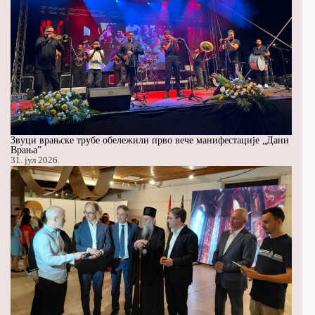
Звуци врањске трубе обележили прво вече манифестације „Дани
Врања”
31. јул 2026.