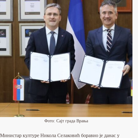
Фото: Сајт града Врања
Министар културе Никола Селаковић боравио је данас у