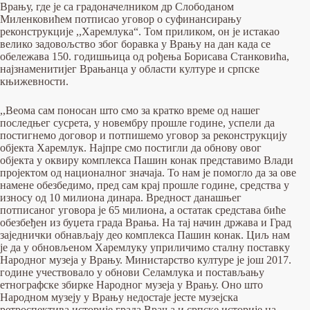
Врању, где је са градоначелником др Слободаном
Миленковићем потписао уговор о суфинансирању
реконструкције ,,Харемлука“. Том приликом, он је истакао
велико задовољство због боравка у Врању на дан када се
обележава 150. годишњица од рођења Борисава Станковића,
најзнаменитијег Врањанца у области културе и српске
књижевности.
,,Веома сам поносан што смо за кратко време од нашег
последњег сусрета, у новембру прошле године, успели да
постигнемо договор и потпишемо уговор за реконструкцију
објекта Харемлук. Најпре смо постигли да обнову овог
објекта у оквиру комплекса Пашин конак представимо Влади
пројектом од националног значаја. То нам је помогло да за ове
намене обезбедимо, пред сам крај прошле године, средства у
износу од 10 милиона динара. Вредност данашњег
потписаног уговора је 65 милиона, а остатак средстава биће
обезбеђен из буџета града Врања. На тај начин држава и Град
заједнички обнављају део комплекса Пашин конак. Циљ нам
је да у обновљеном Харемлуку уприличимо сталну поставку
Народног музеја у Врању. Министарство културе је још 2017.
године учествовало у обнови Селамлука и постављању
етнографске збирке Народног музеја у Врању. Оно што
Народном музеју у Врању недостаје јесте музејска
ретроспектива историје града Врања и српске историје на