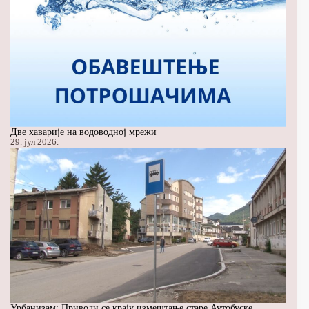
Две хаварије на водоводној мрежи
29. јул 2026.
Урбанизам: Приводи се крају измештање старе Аутобуске