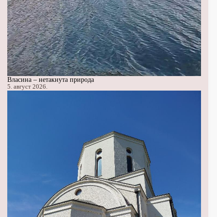
Власина – нетакнута природа
5. август 2026.