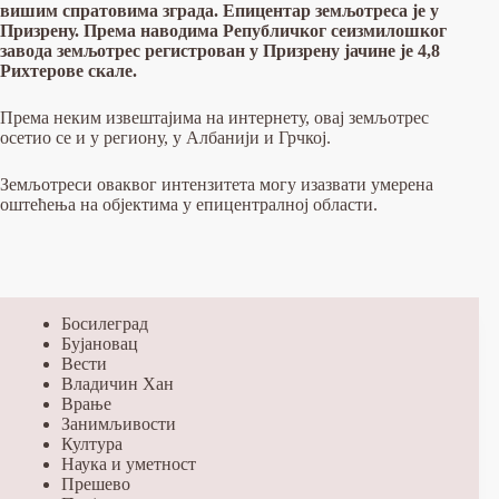
вишим спратовима зграда. Епицентар земљотреса је у
Призрену. Према наводима Републичког сеизмилошког
завода земљотрес регистрован у Призрену јачине је 4,8
Рихтерове скале.
Према неким извештајима на интернету, овај земљотрес
осетио се и у региону, у Албанији и Грчкој.
Земљотреси оваквог интензитета могу изазвати умерена
оштећења на објектима у епицентралној области.
Босилеград
Бујановац
Вести
Владичин Хан
Врање
Занимљивости
Култура
Наука и уметност
Прешево