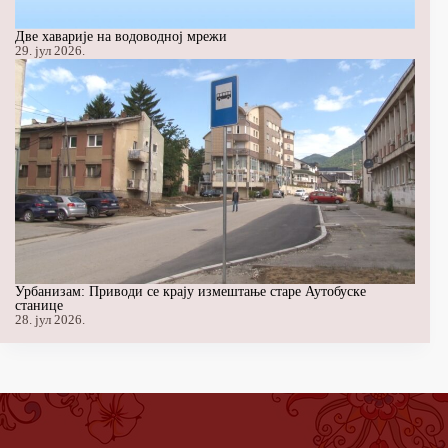
Две хаварије на водоводној мрежи
29. јул 2026.
Урбанизам: Приводи се крају измештање старе Аутобуске
станице
28. јул 2026.