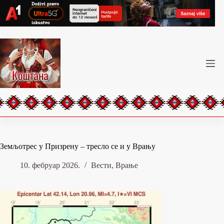
Skip
to
content
Земљотрес у Призрену – тресло се и у Врању
10. фебруар 2026.
Вести
,
Врање