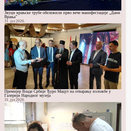
Звуци врањске трубе обележили прво вече манифестације „Дани
Врања”
31. јул 2026.
Премијер Владе Србије Ђуро Мацут на отварању изложбе у
Галерији Народног музеја
31. јул 2026.