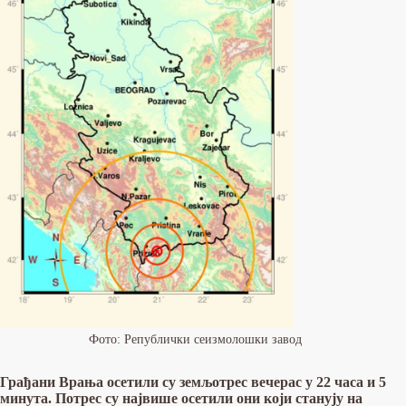
Фото: Републички сеизмолошки завод
Грађани Врања осетили су земљотрес вечерас у 22 часа и 5
минута. Потрес су највише осетили они који станују на