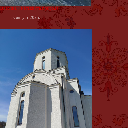
Власина – нетакнута природа
5. август 2026.