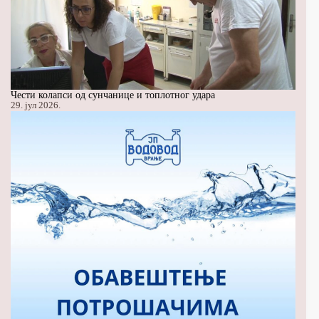
Чести колапси од сунчанице и топлотног удара
29. јул 2026.