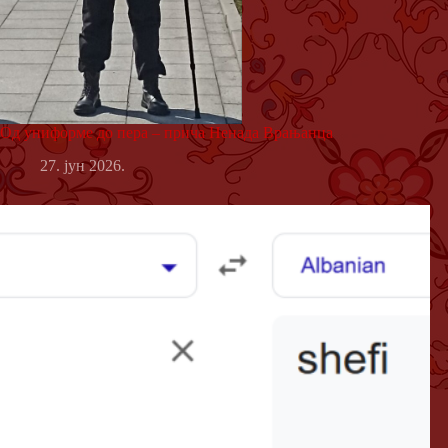
Од униформе до пера – прича Ненада Врањанца
27. јун 2026.