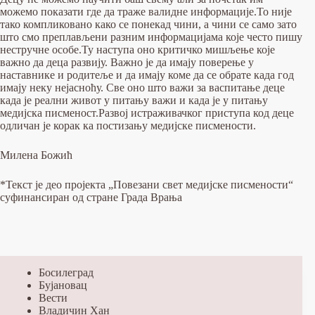
можемо показати где да траже валидне информације.То није
тако компликовано како се понекад чини, а чини се само зато
што смо преплављени разним информацијама које често пишу
нестручне особе.Ту наступа оно критичко мишљење које
важно да деца развију. Важно је да имају поверење у
наставнике и родитеље и да имају коме да се обрате када год
имају неку нејасноћу. Све оно што важи за васпитање деце
када је реални живот у питању важи и када је у питању
медијска писменост.Развој истраживачког приступа код деце
одличан је корак ка постизању медијске писмености.
Милена Божић
*Текст је део пројекта „Повезани свет медијске писмености“
суфинансиран од стране Града Врања
Босилеград
Бујановац
Вести
Владичин Хан