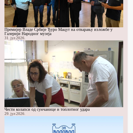
Премијер Владе Србије Ђуро Мацут на отварању изложбе у
Галерији Народног музеја
31. јул 2026.
Чести колапси од сунчанице и топлотног удара
29. јул 2026.