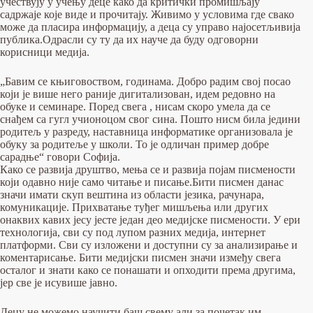
учествују у учењу деце како да критички промишљају
садржаје које виде и прочитају. Живимо у условима где свако
може да пласира информацију, а деца су управо најосетљивија
публика.Одрасли су ту да их науче да буду одговорни
корисници медија.
„Бавим се књиговоством, годинама. Добро радим свој посао
који је више него раније дигитализован, идем редовно на
обуке и семинаре. Поред свега , нисам скоро умела да се
снађем са гугл учионоцом свог сина. Пошто нисм била једини
родитељ у разреду, наставница информатике организовала је
обуку за родитеље у школи. То је одличан пример добре
сарадње“ говори Софија.
Како се развија друштво, мења се и развија појам писмености
који одавно није само читање и писање.Бити писмен данас
значи имати скуп вештина из области језика, рачунара,
комуникације. Прихватање туђег мишљења или других
онаквих кавих јесу јесте један део медијске писмености. У ери
технологија, сви су под лупом разних медија, интернет
платформи. Сви су изложени и доступни су за анализирање и
коментарисање. Бити медијски писмен значи између свега
осталог и знати како се понашати и опходити према другима,
јер све је исувише јавно.
Децу не можемо научити баш свему али за почетак им