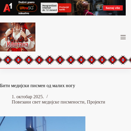
Skip
to
content
Бити медијски писмен од малих ногу
1. октобар 2025.
Повезани свет медијске писмености
,
Пројекти