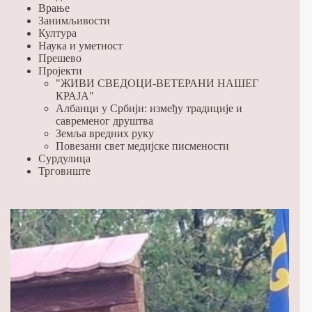
Врање
Занимљивости
Култура
Наука и уметност
Прешево
Пројекти
"ЖИВИ СВЕДОЦИ-ВЕТЕРАНИ НАШЕГ
КРАЈА"
Албанци у Србији: између традиције и
савременог друштва
Земља вредних руку
Повезани свет медијске писмености
Сурдулица
Трговиште