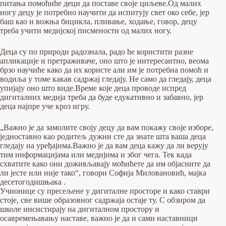
питања помоћиће деци да поставе своје циљеве.Од малих
ногу децу је потребно научити да испитују свет око себе, јер
баш као и вожња бицикла, пливање, ходање, говор, децу
треба учити медијској писмености од малих ногу.
Деца су по природи радознала, радо ће користити разне
апликације и претраживаче, оно што је интересантно, веома
брзо научиће како да их користе али им је потребна помоћ и
водиља у томе какав садржај гледају. Не само да гледају, деца
упијају оно што виде.Време које деца проводе испред
дигиталних медија треба да буде едукативно и забавно, јер
деца најпре уче кроз игру.
„Важно је да замолите своју децу да вам покажу своје изборе,
једноставно као родитељ дужни сте да знате шта ваша деца
гледају на уређајима.Важно је да вам деца кажу да ли верују
тим информацијама или медијима и због чега. Тек када
схватите како они доживљавају моћићете да им објасните да
ли јесте или није тако“, говори Софија Миловановић, мајка
десетогодишњака .
Учионице су пресељене у дигиталне просторе и како ставри
стоје, све више образовног садржаја остаје ту. С обзиром да
школе инсистирају на дигиталном простору и
осавремењавању наставе, важно је да и сами наставници