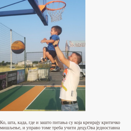
Ко, шта, када, где и зашто питања су која креирају критичко
мишљење, и управо томе треба учити децу.Ова једноставна