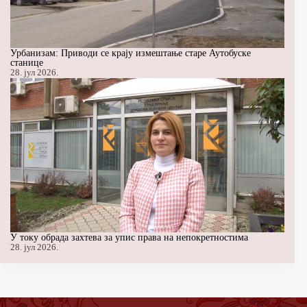
Урбанизам: Приводи се крају измештање старе Аутобуске
станице
28. јул 2026.
У току обрада захтева за упис права на непокретностима
28. јул 2026.